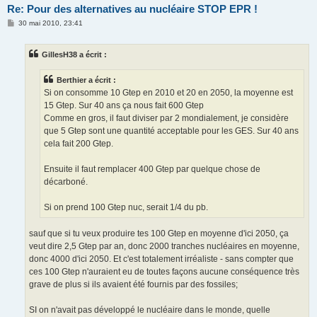
Re: Pour des alternatives au nucléaire STOP EPR !
M
30 mai 2010, 23:41
e
s
s
GillesH38 a écrit :
a
g
e
Berthier a écrit :
Si on consomme 10 Gtep en 2010 et 20 en 2050, la moyenne est
15 Gtep. Sur 40 ans ça nous fait 600 Gtep
Comme en gros, il faut diviser par 2 mondialement, je considère
que 5 Gtep sont une quantité acceptable pour les GES. Sur 40 ans
cela fait 200 Gtep.
Ensuite il faut remplacer 400 Gtep par quelque chose de
décarboné.
Si on prend 100 Gtep nuc, serait 1/4 du pb.
sauf que si tu veux produire tes 100 Gtep en moyenne d'ici 2050, ça
veut dire 2,5 Gtep par an, donc 2000 tranches nucléaires en moyenne,
donc 4000 d'ici 2050. Et c'est totalement irréaliste - sans compter que
ces 100 Gtep n'auraient eu de toutes façons aucune conséquence très
grave de plus si ils avaient été fournis par des fossiles;
SI on n'avait pas développé le nucléaire dans le monde, quelle