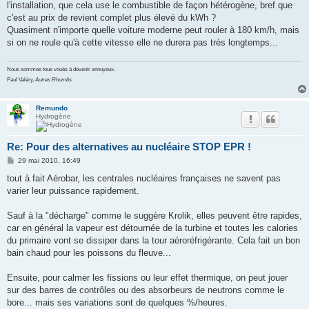
l'installation, que cela use le combustible de façon hétérogène, bref que
c'est au prix de revient complet plus élevé du kWh ?
Quasiment n'importe quelle voiture moderne peut rouler à 180 km/h, mais
si on ne roule qu'à cette vitesse elle ne durera pas très longtemps...
Nous sommes tous voués à devenir ennuyeux.
Paul Valéry,
Autres Rhumbs
Remundo
Hydrogène
Re: Pour des alternatives au nucléaire STOP EPR !
M
29 mai 2010, 16:49
e
s
tout à fait Aérobar, les centrales nucléaires françaises ne savent pas
s
varier leur puissance rapidement.
a
g
e
Sauf à la "décharge" comme le suggère Krolik, elles peuvent être rapides,
car en général la vapeur est détournée de la turbine et toutes les calories
du primaire vont se dissiper dans la tour aéroréfrigérante. Cela fait un bon
bain chaud pour les poissons du fleuve...
Ensuite, pour calmer les fissions ou leur effet thermique, on peut jouer
sur des barres de contrôles ou des absorbeurs de neutrons comme le
bore... mais ses variations sont de quelques %/heures.