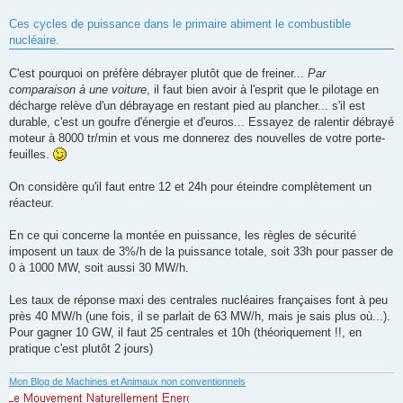
Ces cycles de puissance dans le primaire abiment le combustible
nucléaire.
C'est pourquoi on préfère débrayer plutôt que de freiner...
Par
comparaison à une voiture
, il faut bien avoir à l'esprit que le pilotage en
décharge relève d'un débrayage en restant pied au plancher... s'il est
durable, c'est un goufre d'énergie et d'euros... Essayez de ralentir débrayé
moteur à 8000 tr/min et vous me donnerez des nouvelles de votre porte-
feuilles.
On considère qu'il faut entre 12 et 24h pour éteindre complètement un
réacteur.
En ce qui concerne la montée en puissance, les règles de sécurité
imposent un taux de 3%/h de la puissance totale, soit 33h pour passer de
0 à 1000 MW, soit aussi 30 MW/h.
Les taux de réponse maxi des centrales nucléaires françaises font à peu
près 40 MW/h (une fois, il se parlait de 63 MW/h, mais je sais plus où...).
Pour gagner 10 GW, il faut 25 centrales et 10h (théoriquement !!, en
pratique c'est plutôt 2 jours)
Mon Blog de Machines et Animaux non conventionnels