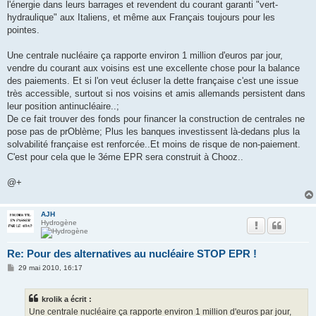
l'énergie dans leurs barrages et revendent du courant garanti "vert-
hydraulique" aux Italiens, et même aux Français toujours pour les
pointes.
Une centrale nucléaire ça rapporte environ 1 million d'euros par jour,
vendre du courant aux voisins est une excellente chose pour la balance
des paiements. Et si l'on veut écluser la dette française c'est une issue
très accessible, surtout si nos voisins et amis allemands persistent dans
leur position antinucléaire..;
De ce fait trouver des fonds pour financer la construction de centrales ne
pose pas de prOblème; Plus les banques investissent là-dedans plus la
solvabilité française est renforcée..Et moins de risque de non-paiement.
C'est pour cela que le 3éme EPR sera construit à Chooz..
@+
AJH
Hydrogène
Re: Pour des alternatives au nucléaire STOP EPR !
M
29 mai 2010, 16:17
e
s
s
krolik a écrit :
a
g
Une centrale nucléaire ça rapporte environ 1 million d'euros par jour,