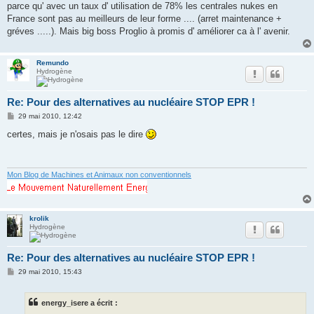
parce qu' avec un taux d' utilisation de 78% les centrales nukes en
France sont pas au meilleurs de leur forme .... (arret maintenance +
gréves .....). Mais big boss Proglio à promis d' améliorer ca à l' avenir.
Remundo
Hydrogène
Re: Pour des alternatives au nucléaire STOP EPR !
M
29 mai 2010, 12:42
e
s
certes, mais je n'osais pas le dire
s
a
g
e
Mon Blog de Machines et Animaux non conventionnels
krolik
Hydrogène
Re: Pour des alternatives au nucléaire STOP EPR !
M
29 mai 2010, 15:43
e
s
s
energy_isere a écrit :
a
g