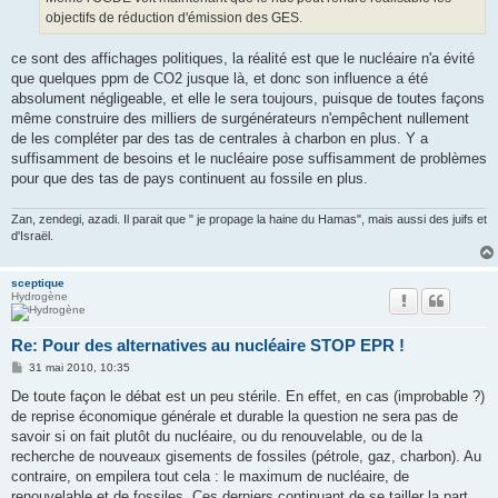
objectifs de réduction d'émission des GES.
ce sont des affichages politiques, la réalité est que le nucléaire n'a évité
que quelques ppm de CO2 jusque là, et donc son influence a été
absolument négligeable, et elle le sera toujours, puisque de toutes façons
même construire des milliers de surgénérateurs n'empêchent nullement
de les compléter par des tas de centrales à charbon en plus. Y a
suffisamment de besoins et le nucléaire pose suffisamment de problèmes
pour que des tas de pays continuent au fossile en plus.
Zan, zendegi, azadi. Il parait que " je propage la haine du Hamas", mais aussi des juifs et
d'Israël.
sceptique
Hydrogène
Re: Pour des alternatives au nucléaire STOP EPR !
M
31 mai 2010, 10:35
e
s
De toute façon le débat est un peu stérile. En effet, en cas (improbable ?)
s
de reprise économique générale et durable la question ne sera pas de
a
g
savoir si on fait plutôt du nucléaire, ou du renouvelable, ou de la
e
recherche de nouveaux gisements de fossiles (pétrole, gaz, charbon). Au
contraire, on empilera tout cela : le maximum de nucléaire, de
renouvelable et de fossiles. Ces derniers continuant de se tailler la part