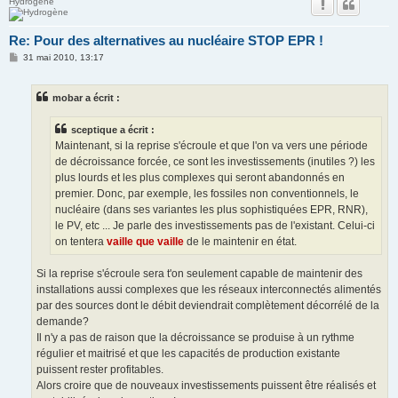
Hydrogène
Re: Pour des alternatives au nucléaire STOP EPR !
M
31 mai 2010, 13:17
e
s
s
mobar a écrit :
a
g
e
sceptique a écrit :
Maintenant, si la reprise s'écroule et que l'on va vers une période
de décroissance forcée, ce sont les investissements (inutiles ?) les
plus lourds et les plus complexes qui seront abandonnés en
premier. Donc, par exemple, les fossiles non conventionnels, le
nucléaire (dans ses variantes les plus sophistiquées EPR, RNR),
le PV, etc ... Je parle des investissements pas de l'existant. Celui-ci
on tentera
vaille que vaille
de le maintenir en état.
Si la reprise s'écroule sera t'on seulement capable de maintenir des
installations aussi complexes que les réseaux interconnectés alimentés
par des sources dont le débit deviendrait complètement décorrélé de la
demande?
Il n'y a pas de raison que la décroissance se produise à un rythme
régulier et maitrisé et que les capacités de production existante
puissent rester profitables.
Alors croire que de nouveaux investissements puissent être réalisés et