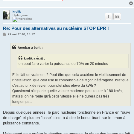
krolik
Hydrogène
Re: Pour des alternatives au nucléaire STOP EPR !
M
29 mai 2010, 18:12
e
s
s
Aerobar a écrit :
a
g
e
krolik a écrit :
on peut faire varier la puissance de 70% en 20 minutes
Et le fait-on vraiment ? Peut-être que cela accélère le vieillissement de
l'installation, que cela use le combustible de façon hétérogène, bref que
c'est au prix de revient complet plus élevé du kWh ?
Quasiment n'importe quelle voiture moderne peut rouler à 180 km/h,
mais si on ne roule qu'à cette vitesse elle ne durera pas très
longtemps...
Depuis quelques années, le parc nucléaire fonctionne en France en "suivi
de charge" et plus en "base" c'est à à dire le boeuf tirant sur le timon à
puissance constante.
Maintenant pour arrêter la réaction en urgence, la chute des barres se fait