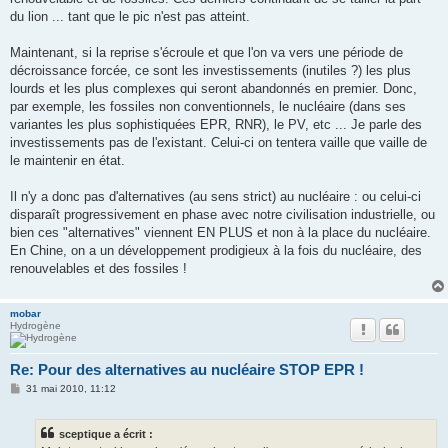
du lion ... tant que le pic n'est pas atteint.
Maintenant, si la reprise s'écroule et que l'on va vers une période de
décroissance forcée, ce sont les investissements (inutiles ?) les plus
lourds et les plus complexes qui seront abandonnés en premier. Donc,
par exemple, les fossiles non conventionnels, le nucléaire (dans ses
variantes les plus sophistiquées EPR, RNR), le PV, etc ... Je parle des
investissements pas de l'existant. Celui-ci on tentera vaille que vaille de
le maintenir en état.
Il n'y a donc pas d'alternatives (au sens strict) au nucléaire : ou celui-ci
disparaît progressivement en phase avec notre civilisation industrielle, ou
bien ces "alternatives" viennent EN PLUS et non à la place du nucléaire.
En Chine, on a un développement prodigieux à la fois du nucléaire, des
renouvelables et des fossiles !
mobar
Hydrogène
Re: Pour des alternatives au nucléaire STOP EPR !
M
31 mai 2010, 11:12
e
s
s
sceptique a écrit :
a
g