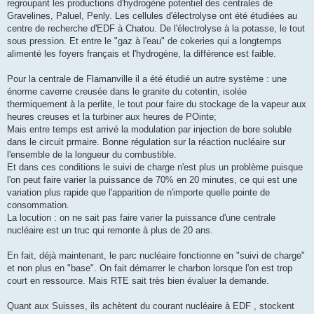
regroupant les productions d'hydrogène potentiel des centrales de
Gravelines, Paluel, Penly. Les cellules d'électrolyse ont été étudiées au
centre de recherche d'EDF à Chatou. De l'électrolyse à la potasse, le tout
sous pression. Et entre le "gaz à l'eau" de cokeries qui a longtemps
alimenté les foyers français et l'hydrogène, la différence est faible.
Pour la centrale de Flamanville il a été étudié un autre système : une
énorme caverne creusée dans le granite du cotentin, isolée
thermiquement à la perlite, le tout pour faire du stockage de la vapeur aux
heures creuses et la turbiner aux heures de POinte;
Mais entre temps est arrivé la modulation par injection de bore soluble
dans le circuit prmaire. Bonne régulation sur la réaction nucléaire sur
l'ensemble de la longueur du combustible.
Et dans ces conditions le suivi de charge n'est plus un problème puisque
l'on peut faire varier la puissance de 70% en 20 minutes, ce qui est une
variation plus rapide que l'apparition de n'importe quelle pointe de
consommation.
La locution : on ne sait pas faire varier la puissance d'une centrale
nucléaire est un truc qui remonte à plus de 20 ans.
En fait, déjà maintenant, le parc nucléaire fonctionne en "suivi de charge"
et non plus en "base". On fait démarrer le charbon lorsque l'on est trop
court en ressource. Mais RTE sait très bien évaluer la demande.
Quant aux Suisses, ils achètent du courant nucléaire à EDF , stockent