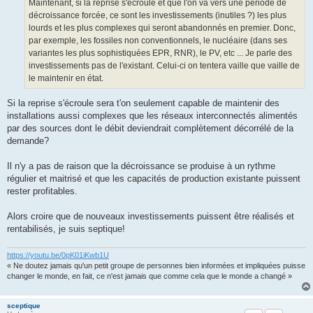
Maintenant, si la reprise s'écroule et que l'on va vers une période de
e
décroissance forcée, ce sont les investissements (inutiles ?) les plus
lourds et les plus complexes qui seront abandonnés en premier. Donc,
par exemple, les fossiles non conventionnels, le nucléaire (dans ses
variantes les plus sophistiquées EPR, RNR), le PV, etc ... Je parle des
investissements pas de l'existant. Celui-ci on tentera vaille que vaille de
le maintenir en état.
Si la reprise s'écroule sera t'on seulement capable de maintenir des
installations aussi complexes que les réseaux interconnectés alimentés
par des sources dont le débit deviendrait complètement décorrélé de la
demande?
Il n'y a pas de raison que la décroissance se produise à un rythme
régulier et maitrisé et que les capacités de production existante puissent
rester profitables.
Alors croire que de nouveaux investissements puissent être réalisés et
rentabilisés, je suis septique!
https://youtu.be/0pK01iKwb1U
« Ne doutez jamais qu'un petit groupe de personnes bien informées et impliquées puisse
changer le monde, en fait, ce n'est jamais que comme cela que le monde a changé »
sceptique