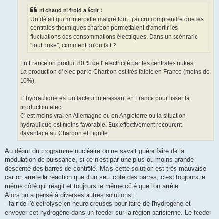
e
ni chaud ni froid a écrit :
Un détail qui m'interpelle malgré tout : j'ai cru comprendre que les
centrales thermiques charbon permettaient d'amortir les
fluctuations des consommations électriques. Dans un scénrario
"tout nuke", comment qu'on fait ?
En France on produit 80 % de l' electricité par les centrales nukes.
La production d' elec par le Charbon est trés faible en France (moins de
10%).
L' hydraulique est un facteur interessant en France pour lisser la
production elec.
C' est moins vrai en Allemagne ou en Angleterre ou la situation
hydraulique est moins favorable. Eux effectivement recourent
davantage au Charbon et Lignite.
Au début du programme nucléaire on ne savait guère faire de la
modulation de puissance, si ce n'est par une plus ou moins grande
descente des barres de contrôle. Mais cette solution est très mauvaise
car on arrête la réaction que d'un seul côté des barres, c'est toujours le
même côté qui réagit et toujours le même côté que l'on arrête.
Alors on a pensé à diverses autres solutions :
- fair de l'électrolyse en heure creuses pour faire de l'hydrogène et
envoyer cet hydrogène dans un feeder sur la région parisienne. Le feeder