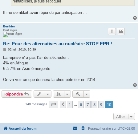
rentabilisés, je suis septique!
Il me semblait avoir répondu par anticipation ...
Berthier
Brut léger
Re: Pour des alternatives au nucléaire STOP EPR !
M
02 juin 2010, 10:39
e
s
La reprise n' a pas l'air de s'écrouler :
s
4% en Afrique
a
g
6 à 7% en Asie émergente
e
On va voir ce que donnera la choc pétrolier en 2014...
Actions rapides de modératio
Répondre
Page
10
sur
10
1
6
7
8
9
10
Précédent
148 messages
…
Aller
Accueil du forum
Fuseau horaire sur
UTC+02:00