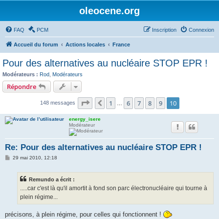
oleocene.org
FAQ
PCM
Inscription
Connexion
Accueil du forum
Actions locales
France
Pour des alternatives au nucléaire STOP EPR !
Modérateurs :
Rod
,
Modérateurs
Répondre
Page
10
sur
10
1
6
7
8
9
10
Précédent
148 messages
…
energy_isere
Modérateur
Re: Pour des alternatives au nucléaire STOP EPR !
M
29 mai 2010, 12:18
e
s
s
Remundo a écrit :
a
g
.....car c'est là qu'il amortit à fond son parc électronucléaire qui tourne à
e
plein régime...
précisons, à plein régime, pour celles qui fonctionnent !