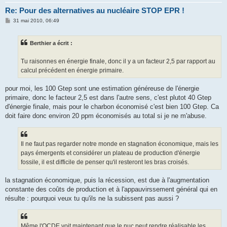
Re: Pour des alternatives au nucléaire STOP EPR !
M
31 mai 2010, 06:49
e
s
s
Berthier a écrit :
a
g
e
Tu raisonnes en énergie finale, donc il y a un facteur 2,5 par rapport au
calcul précédent en énergie primaire.
pour moi, les 100 Gtep sont une estimation généreuse de l'énergie
primaire, donc le facteur 2,5 est dans l'autre sens, c'est plutot 40 Gtep
d'énergie finale, mais pour le charbon économisé c'est bien 100 Gtep. Ca
doit faire donc environ 20 ppm économisés au total si je ne m'abuse.
Il ne faut pas regarder notre monde en stagnation économique, mais les
pays émergents et considérer un plateau de production d'énergie
fossile, il est difficile de penser qu'il resteront les bras croisés.
la stagnation économique, puis la récession, est due à l'augmentation
constante des coûts de production et à l'appauvirssement général qui en
résulte : pourquoi veux tu qu'ils ne la subissent pas aussi ?
Même l'OCDE voit maintenant que le nuc peut rendre réalisable les