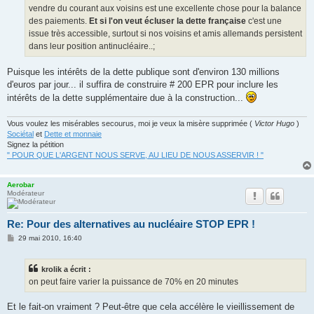
e
vendre du courant aux voisins est une excellente chose pour la balance
des paiements.
Et si l'on veut écluser la dette française
c'est une
issue très accessible, surtout si nos voisins et amis allemands persistent
dans leur position antinucléaire..;
Puisque les intérêts de la dette publique sont d'environ 130 millions
d'euros par jour... il suffira de construire # 200 EPR pour inclure les
intérêts de la dette supplémentaire due à la construction...
Vous voulez les misérables secourus, moi je veux la misère supprimée (
Victor Hugo
)
Sociétal
et
Dette et monnaie
Signez la pétition
" POUR QUE L'ARGENT NOUS SERVE, AU LIEU DE NOUS ASSERVIR ! "
Aerobar
Modérateur
Re: Pour des alternatives au nucléaire STOP EPR !
M
29 mai 2010, 16:40
e
s
s
krolik a écrit :
a
g
on peut faire varier la puissance de 70% en 20 minutes
e
Et le fait-on vraiment ? Peut-être que cela accélère le vieillissement de