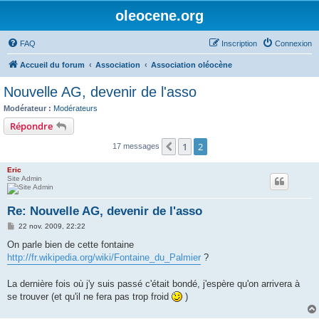
oleocene.org
FAQ
Inscription
Connexion
Accueil du forum
Association
Association oléocène
Nouvelle AG, devenir de l'asso
Modérateur :
Modérateurs
Répondre
1
2
Précédent
17 messages
Eric
Site Admin
Re: Nouvelle AG, devenir de l'asso
M
22 nov. 2009, 22:22
e
s
On parle bien de cette fontaine
s
http://fr.wikipedia.org/wiki/Fontaine_du_Palmier
?
a
g
e
La dernière fois où j'y suis passé c'était bondé, j'espère qu'on arrivera à
se trouver (et qu'il ne fera pas trop froid
)