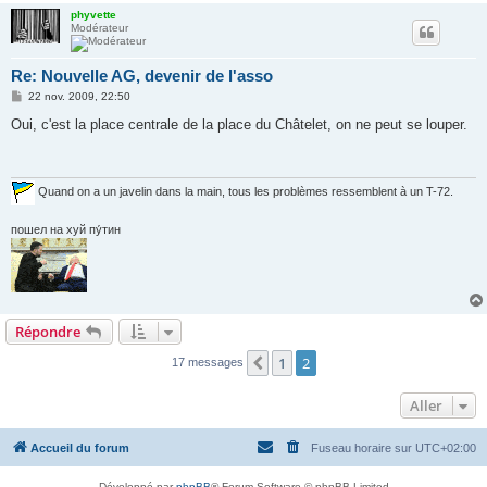
phyvette
Modérateur
Re: Nouvelle AG, devenir de l'asso
M
22 nov. 2009, 22:50
e
s
Oui, c'est la place centrale de la place du Châtelet, on ne peut se louper.
s
a
g
e
Quand on a un javelin dans la main, tous les problèmes ressemblent à un T-72.
пошел на хуй пу́тин
Répondre
1
2
Précédent
17 messages
Aller
Accueil du forum
Fuseau horaire sur
UTC+02:00
Développé par
phpBB
® Forum Software © phpBB Limited