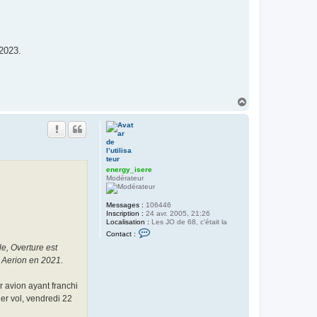
 2023.
H
a
u
t
energy_isere
Modérateur
Messages :
106446
Inscription :
24 avr. 2005, 21:26
Localisation :
Les JO de 68, c'était la
C
Contact :
o
le, Overture est
n
t
 Aerion en 2021.
a
c
t
 avion ayant franchi
e
er vol, vendredi 22
r
e
n