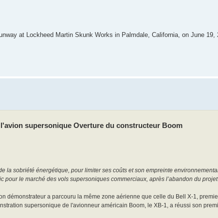
e runway at Lockheed Martin Skunk Works in Palmdale, California, on June 19,
e l'avion supersonique Overture du constructeur Boom
 de la sobriété énergétique, pour limiter ses coûts et son empreinte environnementa
nic pour le marché des vols supersoniques commerciaux, après l’abandon du projet
son démonstrateur a parcouru la même zone aérienne que celle du Bell X-1, premier
nstration supersonique de l'avionneur américain Boom, le XB-1, a réussi son premi