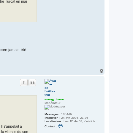
dré Turcat en mai
e
r
g
y
_
i
s
e
r
e
core jamais été
H
a
u
t
energy_isere
Modérateur
Messages :
106446
Inscription :
24 avr. 2005, 21:26
Localisation :
Les JO de 68, c'était la
C
l s'appelait à
Contact :
o
 la vitesse du son.
n