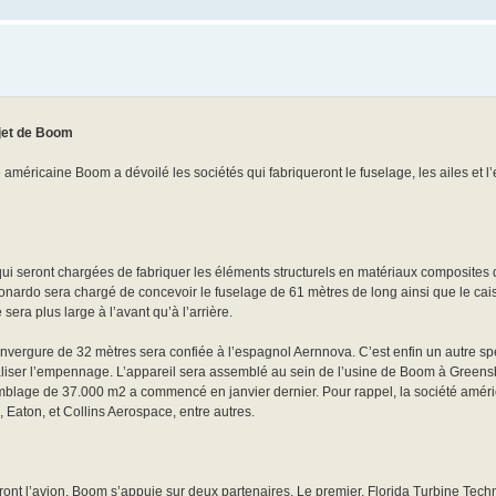
 jet de Boom
 américaine Boom a dévoilé les sociétés qui fabriqueront le fuselage, les ailes et
qui seront chargées de fabriquer les éléments structurels en matériaux composites d
eonardo sera chargé de concevoir le fuselage de 61 mètres de long ainsi que le cai
sera plus large à l’avant qu’à l’arrière.
 envergure de 32 mètres sera confiée à l’espagnol Aernnova. C’est enfin un autre sp
 réaliser l’empennage. L’appareil sera assemblé au sein de l’usine de Boom à Green
semblage de 37.000 m2 a commencé en janvier dernier. Pour rappel, la société amér
aton, et Collins Aerospace, entre autres.
ront l’avion, Boom s’appuie sur deux partenaires. Le premier, Florida Turbine Tech