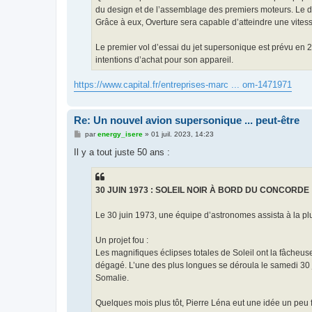
du design et de l’assemblage des premiers moteurs. Le de
Grâce à eux, Overture sera capable d’atteindre une vites
Le premier vol d’essai du jet supersonique est prévu en 
intentions d’achat pour son appareil.
https://www.capital.fr/entreprises-marc ... om-1471971
Re: Un nouvel avion supersonique ... peut-être
M
par
energy_isere
»
01 juil. 2023, 14:23
e
s
Il y a tout juste 50 ans :
s
a
g
e
30 JUIN 1973 : SOLEIL NOIR À BORD DU CONCORDE
Le 30 juin 1973, une équipe d’astronomes assista à la pl
Un projet fou :
Les magnifiques éclipses totales de Soleil ont la fâcheus
dégagé. L’une des plus longues se déroula le samedi 30 ju
Somalie.
Quelques mois plus tôt, Pierre Léna eut une idée un peu fol