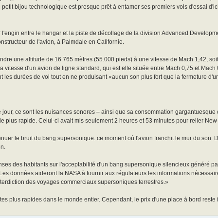
 petit bijou technologique est presque prêt à entamer ses premiers vols d'essai d'ici
'engin entre le hangar et la piste de décollage de la division Advanced Develop
nstructeur de l'avion, à Palmdale en Californie.
eindre une altitude de 16.765 mètres (55.000 pieds) à une vitesse de Mach 1,42, soi
 vitesse d'un avion de ligne standard, qui est elle située entre Mach 0,75 et Mach 0
les durées de vol tout en ne produisant «aucun son plus fort que la fermeture d'un
e jour, ce sont les nuisances sonores – ainsi que sa consommation gargantuesque 
e plus rapide. Celui-ci avait mis seulement 2 heures et 53 minutes pour relier New
ténuer le bruit du bang supersonique: ce moment où l'avion franchit le mur du son. 
on.
nses des habitants sur l'acceptabilité d'un bang supersonique silencieux généré pa
 Les données aideront la NASA à fournir aux régulateurs les informations nécessair
interdiction des voyages commerciaux supersoniques terrestres.»
 plus rapides dans le monde entier. Cependant, le prix d'une place à bord reste ince