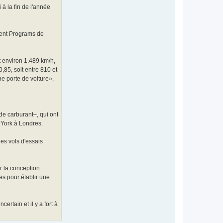
t
 à la fin de l'année
a
c
t
e
ment Programs de
r
e
n
e
r
t environ 1.489 km/h,
g
,85, soit entre 810 et
y
_
e porte de voiture».
i
s
e
r
e
de carburant–, qui ont
 York à Londres.
Des vols d'essais
r la conception
es pour établir une
rtain et il y a fort à