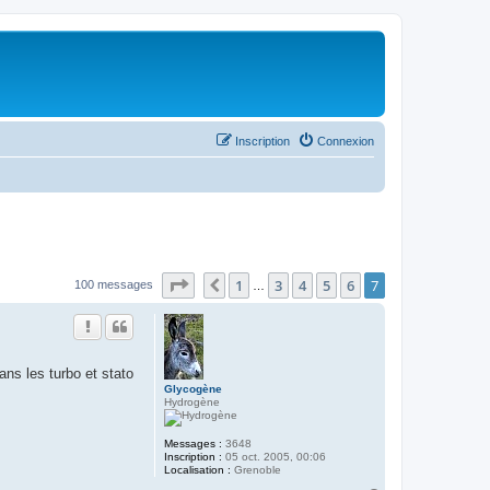
Inscription
Connexion
Page
7
sur
7
1
3
4
5
6
7
Précédent
100 messages
…
ans les turbo et stato
Glycogène
Hydrogène
Messages :
3648
Inscription :
05 oct. 2005, 00:06
Localisation :
Grenoble