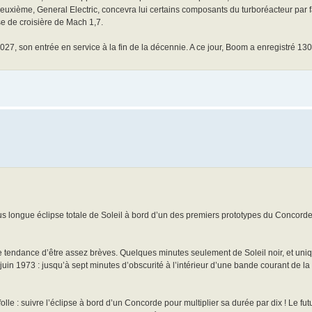
uxième, General Electric, concevra lui certains composants du turboréacteur par fa
se de croisière de Mach 1,7.
2027, son entrée en service à la fin de la décennie. A ce jour, Boom a enregistré 
us longue éclipse totale de Soleil à bord d’un des premiers prototypes du Concorde
e tendance d’être assez brèves. Quelques minutes seulement de Soleil noir, et uniqu
in 1973 : jusqu’à sept minutes d’obscurité à l’intérieur d’une bande courant de la 
le : suivre l’éclipse à bord d’un Concorde pour multiplier sa durée par dix ! Le futu