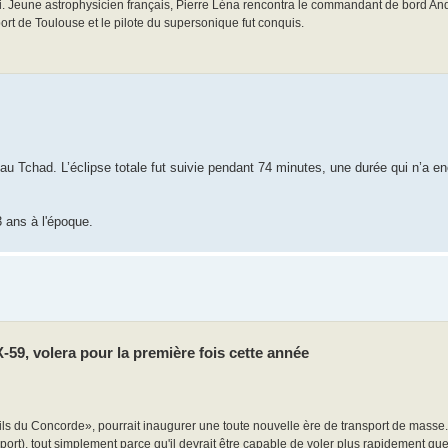
i. Jeune astrophysicien français, Pierre Léna rencontra le commandant de bord An
ort de Toulouse et le pilote du supersonique fut conquis.
 Tchad. L’éclipse totale fut suivie pendant 74 minutes, une durée qui n’a en
3 ans à l'époque.
-59, volera pour la première fois cette année
s du Concorde», pourrait inaugurer une toute nouvelle ère de transport de masse. I
rt), tout simplement parce qu'il devrait être capable de voler plus rapidement que