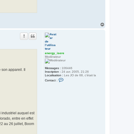
e
r
g
y
_
i
H
s
e
a
r
u
e
t
energy_isere
Modérateur
Messages :
106446
son appareil. Il
Inscription :
24 avr. 2005, 21:26
Localisation :
Les JO de 68, c'était la
C
Contact :
o
n
t
a
c
t
e
r
e
 industriel auquel est
n
orado, entre en effet
e
r
2 au 26 juillet, Boom
g
y
_