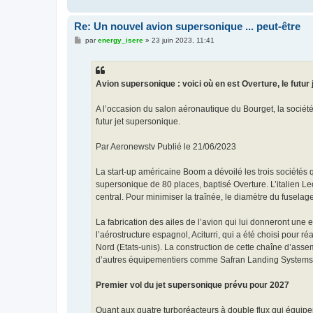
Re: Un nouvel avion supersonique ... peut-être
M
par
energy_isere
»
23 juin 2023, 11:41
e
s
s
a
g
Avion supersonique : voici où en est Overture, le futur
e
A l’occasion du salon aéronautique du Bourget, la société
futur jet supersonique.
Par Aeronewstv Publié le 21/06/2023
La start-up américaine Boom a dévoilé les trois sociétés 
supersonique de 80 places, baptisé Overture. L’italien L
central. Pour minimiser la traînée, le diamètre du fuselage 
La fabrication des ailes de l’avion qui lui donneront une
l’aérostructure espagnol, Aciturri, qui a été choisi pour
Nord (Etats-unis). La construction de cette chaîne d’as
d’autres équipementiers comme Safran Landing Systems, E
Premier vol du jet supersonique prévu pour 2027
Quant aux quatre turboréacteurs à double flux qui équipe