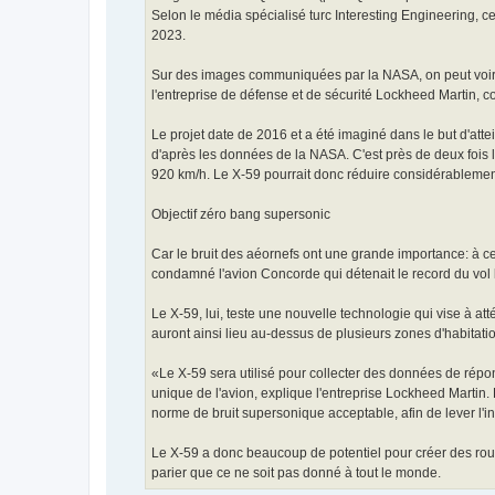
Selon le média spécialisé turc Interesting Engineering, ce
2023.
Sur des images communiquées par la NASA, on peut voir l
l'entreprise de défense et de sécurité Lockheed Martin, co
Le projet date de 2016 et a été imaginé dans le but d'att
d'après les données de la NASA. C'est près de deux fois la
920 km/h. Le X-59 pourrait donc réduire considérablement 
Objectif zéro bang supersonic
Car le bruit des aéornefs ont une grande importance: à c
condamné l'avion Concorde qui détenait le record du vol l
Le X-59, lui, teste une nouvelle technologie qui vise à at
auront ainsi lieu au-dessus de plusieurs zones d'habitati
«Le X-59 sera utilisé pour collecter des données de répo
unique de l'avion, explique l'entreprise Lockheed Martin.
norme de bruit supersonique acceptable, afin de lever l'
Le X-59 a donc beaucoup de potentiel pour créer des routes
parier que ce ne soit pas donné à tout le monde.