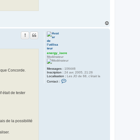
i
s
e
r
e
H
a
u
t
energy_isere
Modérateur
Messages :
106446
hique Concorde.
Inscription :
24 avr. 2005, 21:26
Localisation :
Les JO de 68, c'était la
C
Contact :
o
n
t
était de tester
a
c
t
e
r
e
n
s de la possibilité
e
r
g
liser.
y
_
i