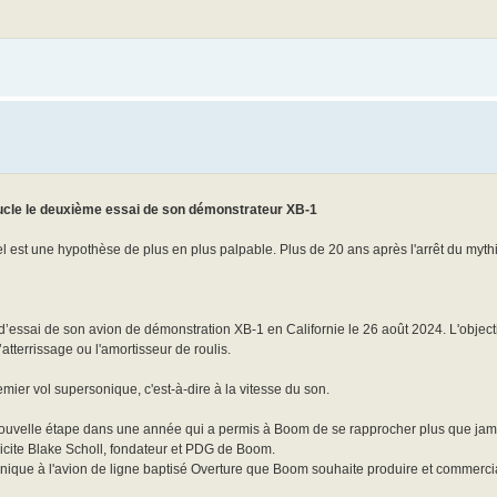
cle le deuxième essai de son démonstrateur XB-1
l est une hypothèse de plus en plus palpable. Plus de 20 ans après l'arrêt du myt
ssai de son avion de démonstration XB-1 en Californie le 26 août 2024. L'objectif 
’atterrissage ou l'amortisseur de roulis.
remier vol supersonique, c'est-à-dire à la vitesse du son.
uvelle étape dans une année qui a permis à Boom de se rapprocher plus que jamai
icite Blake Scholl, fondateur et PDG de Boom.
hnique à l'avion de ligne baptisé Overture que Boom souhaite produire et commercia