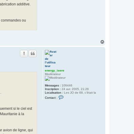
brication additive.
130 commandes ou
H
a
u
t
energy_isere
Modérateur
Messages :
106446
Inscription :
24 avr. 2005, 21:26
.
Localisation :
Les JO de 68, c'était la
C
Contact :
o
n
t
ement si le ciel est
a
Mauritanie à la
c
t
e
r
e
r avion de ligne, qui
n