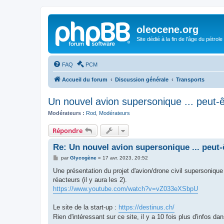
oleocene.org
Site dédié à la fin de l'âge du pétrole
FAQ
PCM
Accueil du forum
Discussion générale
Transports
Un nouvel avion supersonique ... peut-ê
Modérateurs :
Rod
,
Modérateurs
Répondre
Re: Un nouvel avion supersonique ... peut-
M
par
Glycogène
»
17 avr. 2023, 20:52
e
s
Une présentation du projet d'avion/drone civil supersonique 
s
réacteurs (il y aura les 2).
a
g
https://www.youtube.com/watch?v=vZ033eXSbpU
e
Le site de la start-up :
https://destinus.ch/
Rien d'intéressant sur ce site, il y a 10 fois plus d'infos dan