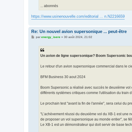
... abonnés
https://www.usinenouvelle.com/editorial ... n.N2216659
Re: Un nouvel avion supersonique ... peut-être
M
par
energy_isere
»
30 août 2024, 21:02
e
s
s
a
g
Un avion de ligne supersonique? Boom Supersonic bou
e
Le retour d'un avion supersonique commercial dans le cie
BFM Business 30 aout 2024
Boom Supersonic a réalisé avec succès le deuxième vol d’e
différents systèmes critiques comme l'utilisation du train d
Le prochain test "avant la fin de l'année", sera celui du p
"L’achèvement réussi du deuxième vol du XB-1 est une no
de proposer un vol supersonique au monde entier", se fél
Le XB-1 est un démonstrateur qui doit servir de base tec