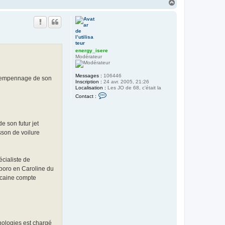
H
a
u
t
energy_isere
Modérateur
Messages :
106446
 l’empennage de son
Inscription :
24 avr. 2005, 21:26
Localisation :
Les JO de 68, c'était la
C
Contact :
o
n
t
a
e son futur jet
c
t
sson de voilure
e
r
e
n
écialiste de
e
r
sboro en Caroline du
g
icaine compte
y
_
i
s
e
r
e
nologies est chargé