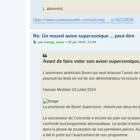
[...abonnés]
https://www.usinenouvelle.com/article/p ... m.N2210636
Re: Un nouvel avion supersonique ... peut-être
M
par
energy_isere
»
26 juil. 2024, 12:38
e
s
s
a
g
Avant de faire voler son avion supersonique, 
e
L’avionneur américain Boom qui veut relancer l’avion de l
poursuit les tests en vol de son démonstrateur et muscle s
Hassan Meddah 26 juillet 2024
La promesse de Boom Supersonic: réduire par deux les tem
Le successeur du Concorde a encore du pain sur la planche
confronté tout programme aéronautique. Le projet d’avion
dans la phase de production de ses premières pièces. Au 
a fait le point sur l’avancement de son programme.