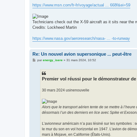
https://www.msn.com/fr-fr/voyage/actual ... 668f&ei=59
Technicians check out the X-59 aircraft as it sits near th
Credits: Lockheed Martin
https://www.nasa.gov/aeroresearch/nasa- ... -to-runway
Re: Un nouvel avion supersonique ... peut-être
M
par
energy_isere
»
31 mars 2024, 10:52
e
s
s
a
g
Premier vol réussi pour le démonstrateur d
e
30 mars 2024 usinenouvelle
Alors que le transport aérien tente de se mettre à l’heure
désormais l’un des derniers en lice avec Spike et Exoso
L’avionneur américain n’a pas lésiné sur les symboles : 
le mur du son en vol horizontal en 1947. L'avion de démo
mars à Mojave, en Californie (États-Unis).