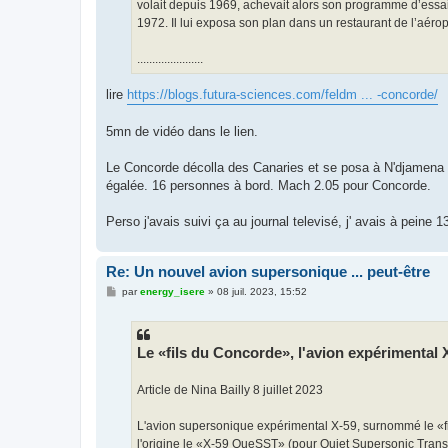
volait depuis 1969, achevait alors son programme d’essa
1972. Il lui exposa son plan dans un restaurant de l’aérop
......................
lire
https://blogs.futura-sciences.com/feldm ... -concorde/
5mn de vidéo dans le lien.
Le Concorde décolla des Canaries et se posa à N'djamena au
égalée. 16 personnes à bord. Mach 2.05 pour Concorde.
Perso j'avais suivi ça au journal televisé, j' avais à peine 1
Re: Un nouvel avion supersonique ... peut-être
M
par
energy_isere
»
08 juil. 2023, 15:52
e
s
s
a
g
Le «fils du Concorde», l'avion expérimental X
e
Article de Nina Bailly 8 juillet 2023
L'avion supersonique expérimental X-59, surnommé le «fil
l'origine le «X-59 QueSST» (pour Quiet Supersonic Transpo