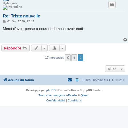
Hydrogène
Re: Triste nouvelle
M
01 févr. 2026, 12:42
e
s
Merci d'avoir pensé à nous et de nous avoir écrit.
s
a
g
e
Répondre
1
2
Précédent
17 messages
Aller
Accueil du forum
Fuseau horaire sur
UTC+02:00
Développé par
phpBB
® Forum Software © phpBB Limited
Traduction française officielle
©
Qiaeru
Confidentialité
|
Conditions