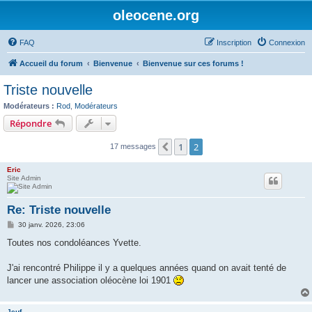
oleocene.org
FAQ
Inscription
Connexion
Accueil du forum
Bienvenue
Bienvenue sur ces forums !
Triste nouvelle
Modérateurs :
Rod
,
Modérateurs
Répondre
1
2
Précédent
17 messages
Eric
Site Admin
Re: Triste nouvelle
M
30 janv. 2026, 23:06
e
s
Toutes nos condoléances Yvette.
s
a
g
J'ai rencontré Philippe il y a quelques années quand on avait tenté de
e
lancer une association oléocène loi 1901
Jeuf