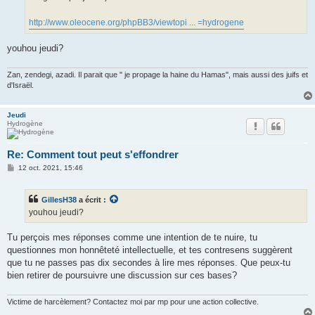
http://www.oleocene.org/phpBB3/viewtopi ... =hydrogene
youhou jeudi?
Zan, zendegi, azadi. Il parait que " je propage la haine du Hamas", mais aussi des juifs et
d'Israël.
Jeudi
Hydrogène
Re: Comment tout peut s'effondrer
M
12 oct. 2021, 15:46
e
s
s
GillesH38
a écrit :
a
g
youhou jeudi?
e
Tu perçois mes réponses comme une intention de te nuire, tu
questionnes mon honnêteté intellectuelle, et tes contresens suggèrent
que tu ne passes pas dix secondes à lire mes réponses. Que peux-tu
bien retirer de poursuivre une discussion sur ces bases?
Victime de harcèlement? Contactez moi par mp pour une action collective.