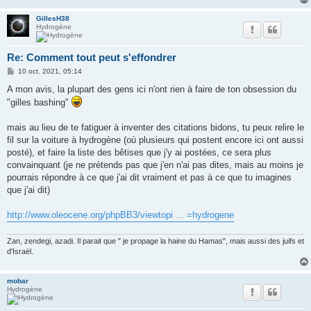
GillesH38
Hydrogène
Re: Comment tout peut s'effondrer
M
10 oct. 2021, 05:14
e
s
A mon avis, la plupart des gens ici n'ont rien à faire de ton obsession du
s
"gilles bashing"
a
g
e
mais au lieu de te fatiguer à inventer des citations bidons, tu peux relire le
fil sur la voiture à hydrogène (où plusieurs qui postent encore ici ont aussi
posté), et faire la liste des bêtises que j'y ai postées, ce sera plus
convainquant (je ne prétends pas que j'en n'ai pas dites, mais au moins je
pourrais répondre à ce que j'ai dit vraiment et pas à ce que tu imagines
que j'ai dit)
http://www.oleocene.org/phpBB3/viewtopi ... =hydrogene
Zan, zendegi, azadi. Il parait que " je propage la haine du Hamas", mais aussi des juifs et
d'Israël.
mobar
Hydrogène