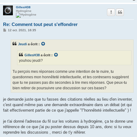
GillesH38
Hydrogène
Re: Comment tout peut s'effondrer
M
12 oct. 2021, 16:35
e
s
s
Jeudi
a écrit :
a
g
e
GillesH38
a écrit :
youhou jeudi?
Tu perçois mes réponses comme une intention de te nuire, tu
questionnes mon honnêteté intellectuelle, et tes contresens suggèrent
que tu ne passes pas dix secondes à lire mes réponses. Que peux-tu
bien retirer de poursuivre une discussion sur ces bases?
je demande juste que tu fasses des citations réelles au lieu d'en inventer,
c'est quand même pas une demande extraordinaire dans un débat (et qui
fait effectivement partie de ce que j'appelle "l"honnêteté intellectuelle" ) !
je t'ai donné l'adresse du fil sur les voitures à hydrogène, ça te donne une
référence de ce que j'ai pu poster dessus depuis 10 ans, donc si tu veux
reprendre les discussions , merci de t'y référer.