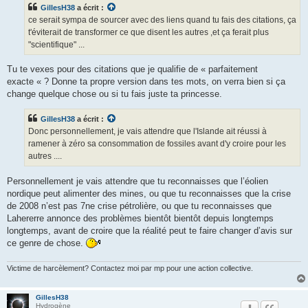
GillesH38
a écrit :
ce serait sympa de sourcer avec des liens quand tu fais des citations, ça
t'éviterait de transformer ce que disent les autres ,et ça ferait plus
"scientifique" ...
Tu te vexes pour des citations que je qualifie de « parfaitement
exacte « ? Donne ta propre version dans tes mots, on verra bien si ça
change quelque chose ou si tu fais juste ta princesse.
GillesH38
a écrit :
Donc personnellement, je vais attendre que l'Islande ait réussi à
ramener à zéro sa consommation de fossiles avant d'y croire pour les
autres ....
Personnellement je vais attendre que tu reconnaisses que l’éolien
nordique peut alimenter des mines, ou que tu reconnaisses que la crise
de 2008 n’est pas 7ne crise pétrolière, ou que tu reconnaisses que
Lahererre annonce des problèmes bientôt bientôt depuis longtemps
longtemps, avant de croire que la réalité peut te faire changer d’avis sur
ce genre de chose.
Victime de harcèlement? Contactez moi par mp pour une action collective.
GillesH38
Hydrogène