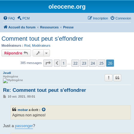
oleocene.org
FAQ
PCM
Inscription
Connexion
Accueil du forum
Ressources
Presse
Comment tout peut s'effondrer
Modérateurs :
Rod
,
Modérateurs
Répondre
Page
26
sur
26
1
22
23
24
25
26
Précédent
385 messages
…
Jeudi
Hydrogène
Re: Comment tout peut s'effondrer
M
10 oct. 2021, 00:01
e
s
s
mobar
a écrit :
a
g
Agimus non agimos!
e
Just a
passenger
?