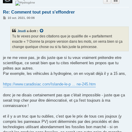
Re: Comment tout peut s'effondrer
M
10 oct. 2021, 00:06
e
s
s
Jeudi
a écrit :
a
g
Tu te vexes pour des citations que je qualifie de « parfaitement
e
exacte « ? Donne ta propre version dans tes mots, on verra bien si ça
change quelque chose ou si tu fais juste ta princesse.
je ne me vexe pas, je dis juste que si tu veux vraiment prétendre etre
scientifique, ce serait bien que tu cites réellement les propos que tu
prêtes aux autres.
Par exemple, les véhicules à hydrogène, on en voyait déjà il y a 15 ans,
https://www.caradisiac.com/Islande-le-p ... ne-245.htm
donc je ne disais certainement pas que c'était impossible - juste que ça
serait trop cher pour être démocratisé, et ça l'est toujours à ma
connaissance !
et il y a un truc que tu oublies, c'est que le prix de tous ces joujoux (y
compris les panneaux PV) sont déterminés par des procédés et des
technologies utilisant abondamment les fossiles bon marché - si on