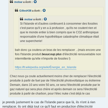
mobar
a écrit :
a
g
e
GillesH38
a écrit :
mobar
a écrit :
Si l'Islande et d'autres continuent à consommer des fossiles
c'est parce qu'il y en a à profusion , qu'ils ne coutent rien et
que le monde entier à bien compris que le CO2 anthropique
responsable d'une hypothétique catastrophe climatique était
une supercherie!
bah donc ça coutera un bras de les remplacer ...(mais encore une
fois l'Islande produit
beaucoup plus
d'électricité renouvelable non
intermittente qu'elle n'importe de fossiles !)
https://fr.wikipedia.org/wiki/Énergie_en_Islande
Chez nous ça coute actuellement moins cher de remplacer l'électricité
produite à partir de fuel par de l'électricité photovoltaïque ou éolienne
Demain, dans 10 ans voire 50 ans, ce sera l'électricité produite par le
gaz naturel qui sera plus chère et après demain ce sera l'électricité
produite à partir de charbon, pour l'élec nuke c'est déjà le cas
je prends justement le cas de l'Islande parce que là, ils n'ont à rien
remplacer, ils ont déjà tout ce qu'il faut en production d'électricité