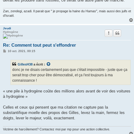
devait les produire sans fossiles, ce serait une autre paire de manche.
Zan, zendegi, azadi. Il parait que " je propage la haine du Hamas", mais aussi des juifs et
d'Israël.
Jeudi
Hydrogène
Re: Comment tout peut s'effondrer
M
10 oct. 2021, 00:15
e
s
s
GillesH38
a écrit :
a
g
donc je ne disais certainement pas que c'était impossible - juste que ça
e
serait trop cher pour être démocratisé, et ça l'est toujours à ma
connaissance !
« une pile à hydrogène coûte des millions alors avant de voir des voitures
à hydrogène »
Celles et ceux qui pensent que ma citation ne capture pas la
substantifique moelle des propos des Gilles, levez la main, fermez les
doigts, lever le majeur, voilà, exactement.
Victime de harcèlement? Contactez moi par mp pour une action collective.