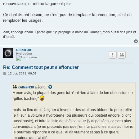
renouvelable, et même largement plus.
Ce dont ils ont besoin, ce n'est pas de remplacer la production, c'est de
remplacer les usages.
Zan, zendegi, azadi. Il parait que " je propage la haine du Hamas", mais aussi des juifs et
d'Israël.
GillesH38
Hydrogène
Re: Comment tout peut s'effondrer
M
12 oct. 2021, 06:57
e
s
s
GillesH38
a écrit :
a
g
A mon avis, la plupart des gens ici n'ont rien à faire de ton obsession du
e
"gilles bashing"
mais au lieu de te fatiguer à inventer des citations bidons, tu peux relire
le fil sur la voiture à hydrogène (où plusieurs qui postent encore ici ont
aussi posté), et faire la liste des bêtises que j'y ai postées, ce sera plus
convainquant (je ne prétends pas que j'en n'ai pas dites, mais au moins
je pourrais répondre à ce que j'ai dit vraiment et pas à ce que tu
imagines que j'ai dit)