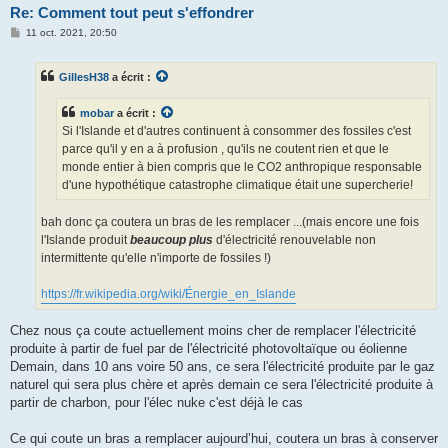
Re: Comment tout peut s'effondrer
M
11 oct. 2021, 20:50
e
s
s
GillesH38
a écrit :
a
g
e
mobar
a écrit :
Si l'Islande et d'autres continuent à consommer des fossiles c'est
parce qu'il y en a à profusion , qu'ils ne coutent rien et que le
monde entier à bien compris que le CO2 anthropique responsable
d'une hypothétique catastrophe climatique était une supercherie!
bah donc ça coutera un bras de les remplacer ...(mais encore une fois
l'Islande produit
beaucoup plus
d'électricité renouvelable non
intermittente qu'elle n'importe de fossiles !)
https://fr.wikipedia.org/wiki/Énergie_en_Islande
Chez nous ça coute actuellement moins cher de remplacer l'électricité
produite à partir de fuel par de l'électricité photovoltaïque ou éolienne
Demain, dans 10 ans voire 50 ans, ce sera l'électricité produite par le gaz
naturel qui sera plus chère et après demain ce sera l'électricité produite à
partir de charbon, pour l'élec nuke c'est déjà le cas
Ce qui coute un bras a remplacer aujourd’hui, coutera un bras à conserver