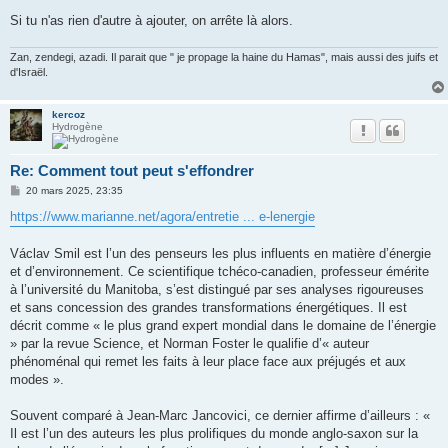
Si tu n'as rien d'autre à ajouter, on arrête là alors.
Zan, zendegi, azadi. Il parait que " je propage la haine du Hamas", mais aussi des juifs et
d'Israël.
kercoz
Hydrogène
Re: Comment tout peut s'effondrer
M
20 mars 2025, 23:35
e
s
https://www.marianne.net/agora/entretie ... e-lenergie
s
a
g
Václav Smil est l’un des penseurs les plus influents en matière d’énergie
e
et d’environnement. Ce scientifique tchéco-canadien, professeur émérite
à l’université du Manitoba, s’est distingué par ses analyses rigoureuses
et sans concession des grandes transformations énergétiques. Il est
décrit comme « le plus grand expert mondial dans le domaine de l’énergie
» par la revue Science, et Norman Foster le qualifie d’« auteur
phénoménal qui remet les faits à leur place face aux préjugés et aux
modes ».
Souvent comparé à Jean-Marc Jancovici, ce dernier affirme d’ailleurs : «
Il est l’un des auteurs les plus prolifiques du monde anglo-saxon sur la