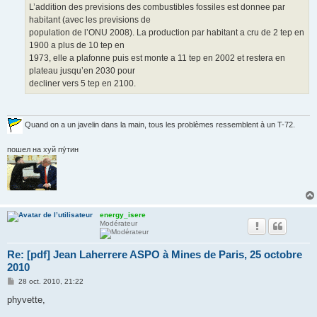
L’addition des previsions des combustibles fossiles est donnee par
habitant (avec les previsions de
population de l’ONU 2008). La production par habitant a cru de 2 tep en
1900 a plus de 10 tep en
1973, elle a plafonne puis est monte a 11 tep en 2002 et restera en
plateau jusqu’en 2030 pour
decliner vers 5 tep en 2100.
Quand on a un javelin dans la main, tous les problèmes ressemblent à un T-72.
пошел на хуй пу́тин
energy_isere
Modérateur
Re: [pdf] Jean Laherrere ASPO à Mines de Paris, 25 octobre
2010
M
28 oct. 2010, 21:22
e
s
phyvette,
s
a