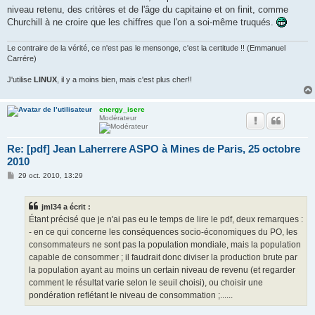
niveau retenu, des critères et de l'âge du capitaine et on finit, comme
Churchill à ne croire que les chiffres que l'on a soi-même truqués.
Le contraire de la vérité, ce n'est pas le mensonge, c'est la certitude !! (Emmanuel
Carrére)
J'utilise
LINUX
, il y a moins bien, mais c'est plus cher!!
energy_isere
Modérateur
Re: [pdf] Jean Laherrere ASPO à Mines de Paris, 25 octobre
2010
M
29 oct. 2010, 13:29
e
s
s
jml34 a écrit :
a
g
Étant précisé que je n'ai pas eu le temps de lire le pdf, deux remarques :
e
- en ce qui concerne les conséquences socio-économiques du PO, les
consommateurs ne sont pas la population mondiale, mais la population
capable de consommer ; il faudrait donc diviser la production brute par
la population ayant au moins un certain niveau de revenu (et regarder
comment le résultat varie selon le seuil choisi), ou choisir une
pondération reflétant le niveau de consommation ;......