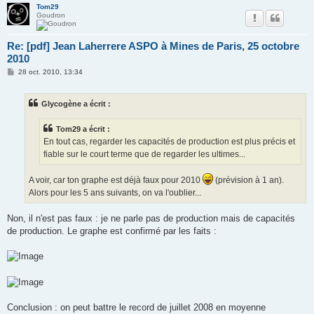
Tom29
Goudron
Re: [pdf] Jean Laherrere ASPO à Mines de Paris, 25 octobre
2010
M
28 oct. 2010, 13:34
e
s
s
Glycogène a écrit :
a
g
e
Tom29 a écrit :
En tout cas, regarder les capacités de production est plus précis et
fiable sur le court terme que de regarder les ultimes...
A voir, car ton graphe est déjà faux pour 2010
(prévision à 1 an).
Alors pour les 5 ans suivants, on va l'oublier...
Non, il n'est pas faux : je ne parle pas de production mais de capacités
de production. Le graphe est confirmé par les faits :
Conclusion : on peut battre le record de juillet 2008 en moyenne