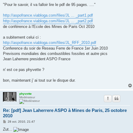
a
g
"Pour le savoir, il va falloir lire le pdf de 95 pages. ...."
e
http://aspofrance.viabloga.com/files/JL ... _part1.pdf
http://aspofrance.viabloga.com/files/JL ... _part2.pdf
de conférence à l'Ecole des Mines de Paris Oct 2010
a subitement celui ci :
http://aspofrance.viabloga.com/files/JL_RFF_2010.pdf
Conference du soir de Reseau Ferre de France 1er Juin 2010
Previsons mondiales des combustibles fossiles et autre pics
Jean Laherrere president ASPO France
n' est ce pas phyvette ?
bon, maintenant j' ai tout sur le disque dur.
phyvette
Modérateur
Re: [pdf] Jean Laherrere ASPO à Mines de Paris, 25 octobre
2010
M
28 oct. 2010, 21:47
e
s
Zut...
s