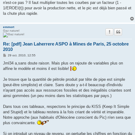
n'est-ce pas ? Il faut multiplier toutes les courbes par un facteur (1 -
1/EROEI(t)) pour avoir la production nette, et le pic est déjà bien passé et
la chute plus rapide.
emmort
Gaz naturel
Re: [pdf] Jean Laherrere ASPO à Mines de Paris, 25 octobre
2010
M
29 oct. 2010, 12:55
e
s
Jml34 a,sans doute raison. Mais plus on rajoute de variables plus on
s
affine le modèle et moins il est lisible!
a
g
e
Je trouve que la quantité de pétrole produit par tête de pipe est simple
(peut-être simpliste) et claire. Sans doute y a-t-il beaucoup d'individu
n'ayant pas accès aux ressources fossiles et des inégalités criantes sont
ainsi gommées (un peu moins dans les statistiques par pays.)
Dans tous ces tableaux, respectons le principe du KISS (Keep It Simple
and Stupid) et le tableau restera à la fois criant de vérité et imparable.
Notre approche (aux habitués d'Oléocène conscient du Pic) n'en sera que
plus convaincante.
Si on introduit un niveau de revenu, on perturbe les chiffres en fonction du