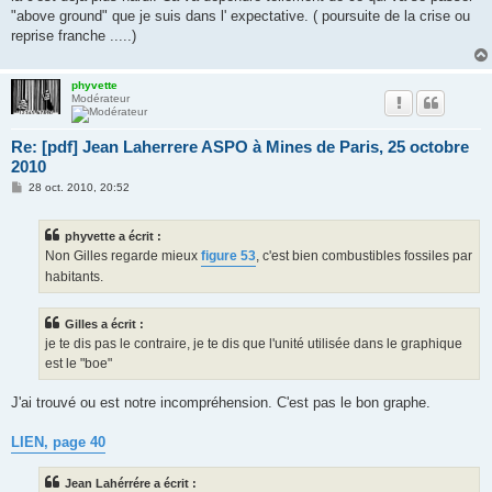
"above ground" que je suis dans l' expectative. ( poursuite de la crise ou
reprise franche .....)
phyvette
Modérateur
Re: [pdf] Jean Laherrere ASPO à Mines de Paris, 25 octobre
2010
M
28 oct. 2010, 20:52
e
s
s
phyvette a écrit :
a
g
Non Gilles regarde mieux
figure 53
, c'est bien combustibles fossiles par
e
habitants.
Gilles a écrit :
je te dis pas le contraire, je te dis que l'unité utilisée dans le graphique
est le "boe"
J'ai trouvé ou est notre incompréhension. C'est pas le bon graphe.
LIEN, page 40
Jean Lahérrére a écrit :