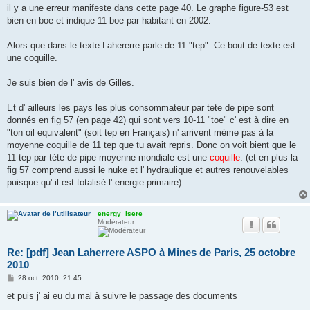
g
il y a une erreur manifeste dans cette page 40. Le graphe figure-53 est
e
bien en boe et indique 11 boe par habitant en 2002.
Alors que dans le texte Lahererre parle de 11 "tep". Ce bout de texte est
une coquille.
Je suis bien de l' avis de Gilles.
Et d' ailleurs les pays les plus consommateur par tete de pipe sont
donnés en fig 57 (en page 42) qui sont vers 10-11 "toe" c' est à dire en
"ton oil equivalent" (soit tep en Français) n' arrivent méme pas à la
moyenne coquille de 11 tep que tu avait repris. Donc on voit bient que le
11 tep par téte de pipe moyenne mondiale est une
coquille
. (et en plus la
fig 57 comprend aussi le nuke et l' hydraulique et autres renouvelables
puisque qu' il est totalisé l' energie primaire)
energy_isere
Modérateur
Re: [pdf] Jean Laherrere ASPO à Mines de Paris, 25 octobre
2010
M
28 oct. 2010, 21:45
e
s
et puis j' ai eu du mal à suivre le passage des documents
s