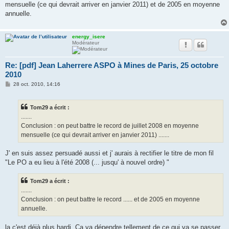
mensuelle (ce qui devrait arriver en janvier 2011) et de 2005 en moyenne
annuelle.
energy_isere
Modérateur
Re: [pdf] Jean Laherrere ASPO à Mines de Paris, 25 octobre
2010
M
28 oct. 2010, 14:16
e
s
s
Tom29 a écrit :
a
g
.......
e
Conclusion : on peut battre le record de juillet 2008 en moyenne
mensuelle (ce qui devrait arriver en janvier 2011) .......
J' en suis assez persuadé aussi et j' aurais à rectifier le titre de mon fil
"Le PO a eu lieu à l'été 2008 (... jusqu' à nouvel ordre) "
Tom29 a écrit :
.......
Conclusion : on peut battre le record ...... et de 2005 en moyenne
annuelle.
la c'est déjà plus hardi. Ca va dépendre tellement de ce qui va se passer