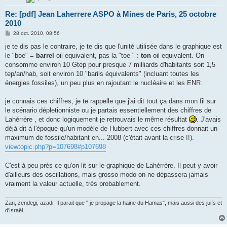
Re: [pdf] Jean Laherrere ASPO à Mines de Paris, 25 octobre
2010
M
28 oct. 2010, 08:56
e
s
je te dis pas le contraire, je te dis que l'unité utilisée dans le graphique est
s
le "boe" =
barrel
oil equivalent, pas la "toe " :
ton
oil equivalent. On
a
g
consomme environ 10 Gtep pour presque 7 milliards d'habitants soit 1,5
e
tep/an/hab, soit environ 10 "barils équivalents" (incluant toutes les
énergies fossiles), un peu plus en rajoutant le nucléaire et les ENR.
je connais ces chiffres, je te rappelle que j'ai dit tout ça dans mon fil sur
le scénario dépletionniste ou je partais essentiellement des chiffres de
Lahérrère , et donc logiquement je retrouvais le même résultat
. J'avais
déjà dit à l'époque qu'un modèle de Hubbert avec ces chiffres donnait un
maximum de fossile/habitant en... 2008 (c'était avant la crise !!).
viewtopic.php?p=107698#p107698
C'est à peu près ce qu'on lit sur le graphique de Lahérrère. Il peut y avoir
d'ailleurs des oscillations, mais grosso modo on ne dépassera jamais
vraiment la valeur actuelle, très probablement.
Zan, zendegi, azadi. Il parait que " je propage la haine du Hamas", mais aussi des juifs et
d'Israël.