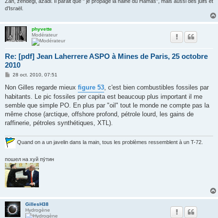
Zan, zendegi, azadi. Il parait que " je propage la haine du Hamas", mais aussi des juifs et
d'Israël.
phyvette
Modérateur
Re: [pdf] Jean Laherrere ASPO à Mines de Paris, 25 octobre
2010
M
28 oct. 2010, 07:51
e
s
Non Gilles regarde mieux
figure 53
, c'est bien combustibles fossiles par
s
habitants. Le pic fossiles per capita est beaucoup plus important il me
a
g
semble que simple PO. En plus par "oil" tout le monde ne compte pas la
e
même chose (arctique, offshore profond, pétrole lourd, les gains de
raffinerie, pétroles synthétiques, XTL).
Quand on a un javelin dans la main, tous les problèmes ressemblent à un T-72.
пошел на хуй пу́тин
GillesH38
Hydrogène