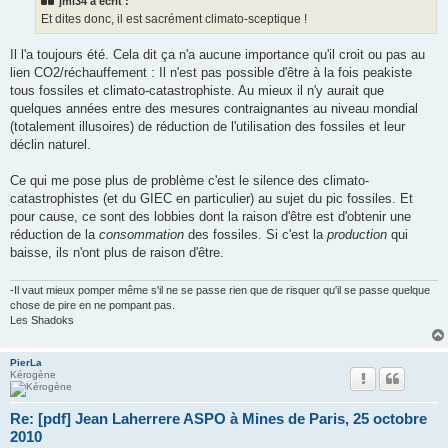
jml34 a écrit :
a
g
Et dites donc, il est sacrément climato-sceptique !
e
Il l'a toujours été. Cela dit ça n'a aucune importance qu'il croit ou pas au
lien CO2/réchauffement : Il n'est pas possible d'être à la fois peakiste
tous fossiles et climato-catastrophiste. Au mieux il n'y aurait que
quelques années entre des mesures contraignantes au niveau mondial
(totalement illusoires) de réduction de l'utilisation des fossiles et leur
déclin naturel.
Ce qui me pose plus de problème c'est le silence des climato-
catastrophistes (et du GIEC en particulier) au sujet du pic fossiles. Et
pour cause, ce sont des lobbies dont la raison d'être est d'obtenir une
réduction de la
consommation
des fossiles. Si c'est la
production
qui
baisse, ils n'ont plus de raison d'être.
-Il vaut mieux pomper même s'il ne se passe rien que de risquer qu'il se passe quelque
chose de pire en ne pompant pas.
Les Shadoks
PierLa
Kérogène
Re: [pdf] Jean Laherrere ASPO à Mines de Paris, 25 octobre
2010