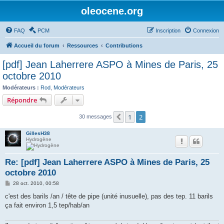
oleocene.org
FAQ
PCM
Inscription
Connexion
Accueil du forum
Ressources
Contributions
[pdf] Jean Laherrere ASPO à Mines de Paris, 25
octobre 2010
Modérateurs :
Rod
,
Modérateurs
Répondre
1
2
Précédent
30 messages
GillesH38
Hydrogène
Re: [pdf] Jean Laherrere ASPO à Mines de Paris, 25
octobre 2010
M
28 oct. 2010, 00:58
e
s
c'est des barils /an / tête de pipe (unité inusuelle), pas des tep. 11 barils
s
ça fait environ 1,5 tep/hab/an
a
g
e