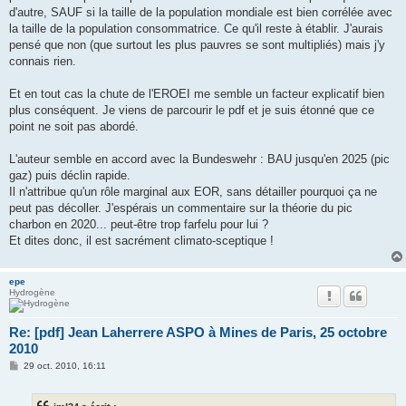
d'autre, SAUF si la taille de la population mondiale est bien corrélée avec
la taille de la population consommatrice. Ce qu'il reste à établir. J'aurais
pensé que non (que surtout les plus pauvres se sont multipliés) mais j'y
connais rien.
Et en tout cas la chute de l'EROEI me semble un facteur explicatif bien
plus conséquent. Je viens de parcourir le pdf et je suis étonné que ce
point ne soit pas abordé.
L'auteur semble en accord avec la Bundeswehr : BAU jusqu'en 2025 (pic
gaz) puis déclin rapide.
Il n'attribue qu'un rôle marginal aux EOR, sans détailler pourquoi ça ne
peut pas décoller. J'espérais un commentaire sur la théorie du pic
charbon en 2020... peut-être trop farfelu pour lui ?
Et dites donc, il est sacrément climato-sceptique !
epe
Hydrogène
Re: [pdf] Jean Laherrere ASPO à Mines de Paris, 25 octobre
2010
M
29 oct. 2010, 16:11
e
s
s