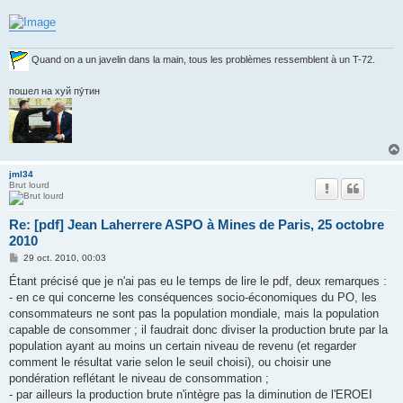
a
g
e
Quand on a un javelin dans la main, tous les problèmes ressemblent à un T-72.
пошел на хуй пу́тин
jml34
Brut lourd
Re: [pdf] Jean Laherrere ASPO à Mines de Paris, 25 octobre
2010
M
29 oct. 2010, 00:03
e
s
Étant précisé que je n'ai pas eu le temps de lire le pdf, deux remarques :
s
- en ce qui concerne les conséquences socio-économiques du PO, les
a
g
consommateurs ne sont pas la population mondiale, mais la population
e
capable de consommer ; il faudrait donc diviser la production brute par la
population ayant au moins un certain niveau de revenu (et regarder
comment le résultat varie selon le seuil choisi), ou choisir une
pondération reflétant le niveau de consommation ;
- par ailleurs la production brute n'intègre pas la diminution de l'EROEI