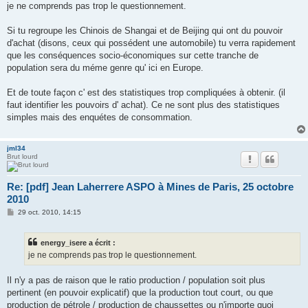
je ne comprends pas trop le questionnement.
Si tu regroupe les Chinois de Shangai et de Beijing qui ont du pouvoir
d'achat (disons, ceux qui possédent une automobile) tu verra rapidement
que les conséquences socio-économiques sur cette tranche de
population sera du méme genre qu' ici en Europe.
Et de toute façon c' est des statistiques trop compliquées à obtenir. (il
faut identifier les pouvoirs d' achat). Ce ne sont plus des statistiques
simples mais des enquétes de consommation.
jml34
Brut lourd
Re: [pdf] Jean Laherrere ASPO à Mines de Paris, 25 octobre
2010
M
29 oct. 2010, 14:15
e
s
s
energy_isere a écrit :
a
g
je ne comprends pas trop le questionnement.
e
Il n'y a pas de raison que le ratio production / population soit plus
pertinent (en pouvoir explicatif) que la production tout court, ou que
production de pétrole / production de chaussettes ou n'importe quoi