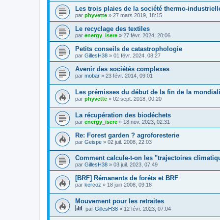
Les trois plaies de la société thermo-industriell
par
phyvette
»
27 mars 2019, 18:15
Le recyclage des textiles
par
energy_isere
»
27 févr. 2024, 20:06
Petits conseils de catastrophologie
par
GillesH38
»
01 févr. 2024, 08:27
Avenir des sociétés complexes
par
mobar
»
23 févr. 2014, 09:01
Les prémisses du début de la fin de la mondiali
par
phyvette
»
02 sept. 2018, 00:20
La récupération des biodéchets
par
energy_isere
»
18 nov. 2023, 02:31
Re: Forest garden ? agroforesterie
par
Geispe
»
02 juil. 2008, 22:03
Comment calcule-t-on les "trajectoires climati
par
GillesH38
»
03 juil. 2023, 07:49
[BRF] Rémanents de foréts et BRF
par
kercoz
»
18 juin 2008, 09:18
Mouvement pour les retraites
par
GillesH38
»
12 févr. 2023, 07:04