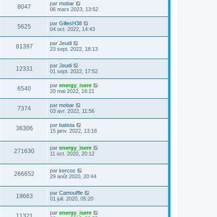
par
mobar
8047
06 mars 2023, 13:52
par
GillesH38
5625
04 oct. 2022, 14:43
par
Jeudi
81397
23 sept. 2022, 18:13
par
Jeudi
12331
01 sept. 2022, 17:52
par
energy_isere
6540
20 mai 2022, 16:21
par
mobar
7374
03 avr. 2022, 11:56
par
batista
36306
15 janv. 2022, 13:18
par
energy_isere
271630
11 oct. 2020, 20:12
par
kercoz
266652
29 août 2020, 20:44
par
Camouffle
19663
01 juil. 2020, 05:20
par
energy_isere
11321