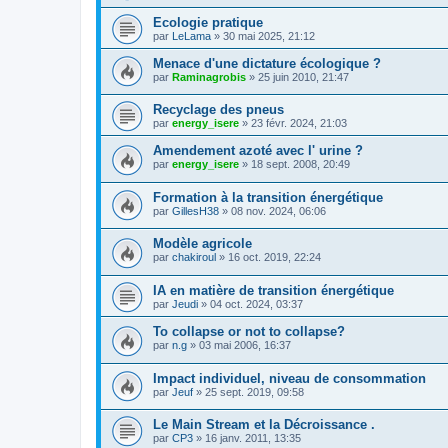
Ecologie pratique
par
LeLama
»
30 mai 2025, 21:12
Menace d'une dictature écologique ?
par
Raminagrobis
»
25 juin 2010, 21:47
Recyclage des pneus
par
energy_isere
»
23 févr. 2024, 21:03
Amendement azoté avec l' urine ?
par
energy_isere
»
18 sept. 2008, 20:49
Formation à la transition énergétique
par
GillesH38
»
08 nov. 2024, 06:06
Modèle agricole
par
chakiroul
»
16 oct. 2019, 22:24
IA en matière de transition énergétique
par
Jeudi
»
04 oct. 2024, 03:37
To collapse or not to collapse?
par
n.g
»
03 mai 2006, 16:37
Impact individuel, niveau de consommation
par
Jeuf
»
25 sept. 2019, 09:58
Le Main Stream et la Décroissance .
par
CP3
»
16 janv. 2011, 13:35