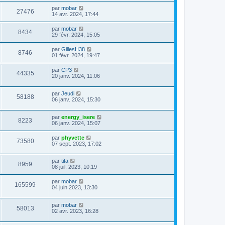
par
mobar
27476
14 avr. 2024, 17:44
par
mobar
8434
29 févr. 2024, 15:05
par
GillesH38
8746
01 févr. 2024, 19:47
par
CP3
44335
20 janv. 2024, 11:06
par
Jeudi
58188
06 janv. 2024, 15:30
par
energy_isere
8223
06 janv. 2024, 15:07
par
phyvette
73580
07 sept. 2023, 17:02
par
tita
8959
08 juil. 2023, 10:19
par
mobar
165599
04 juin 2023, 13:30
par
mobar
58013
02 avr. 2023, 16:28