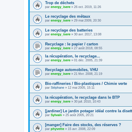
Trop de déchets
par
energy_isere
»
26 oct. 2019, 11:26
Le recyclage des métaux
par
energy_isere
»
29 mai 2009, 20:30
Le recyclage des batteries
par
energy_isere
»
30 avr. 2017, 13:08
Recyclage : le papier / carton
par
energy_isere
»
27 août 2018, 08:55
la récupération, le recyclage...
par
energy_isere
»
01 déc. 2005, 21:39
Recyclage automobiles, VHU
par
energy_isere
»
21 févr. 2008, 21:19
Bio-raffineries / Bio-plastiques / Chimie verte
par
Stéphane
»
12 mai 2005, 15:11
la récupération, le recyclage dans le BTP
par
energy_isere
»
30 juil. 2010, 10:43
[jardiner] Le jardin potager idéal contre la diset
par
Sylvain
»
25 août 2005, 20:21
[manger] Faire des stocks, des réserves ?
par
phyvette
»
15 avr. 2008, 22:09