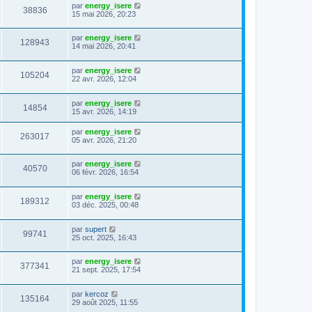
par
energy_isere
38836
15 mai 2026, 20:23
par
energy_isere
128943
14 mai 2026, 20:41
par
energy_isere
105204
22 avr. 2026, 12:04
par
energy_isere
14854
15 avr. 2026, 14:19
par
energy_isere
263017
05 avr. 2026, 21:20
par
energy_isere
40570
06 févr. 2026, 16:54
par
energy_isere
189312
03 déc. 2025, 00:48
par
supert
99741
25 oct. 2025, 16:43
par
energy_isere
377341
21 sept. 2025, 17:54
par
kercoz
135164
29 août 2025, 11:55