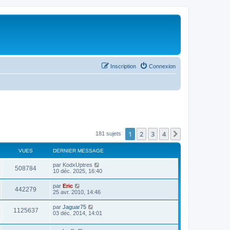
Inscription
Connexion
1
2
3
4
Suivant
181 sujets
VUES
DERNIER MESSAGE
par
KodxUptres
508784
10 déc. 2025, 16:40
par
Eric
442279
25 avr. 2010, 14:46
par
Jaguar75
1125637
03 déc. 2014, 14:01