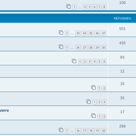
109
1
4
5
6
7
8
…
RÉPONSES
?
551
1
33
34
35
36
37
…
435
1
26
27
28
29
30
…
83
1
2
3
4
5
6
12
16
1
2
35
1
2
3
verre
17
1
2
286
1
16
17
18
19
20
…