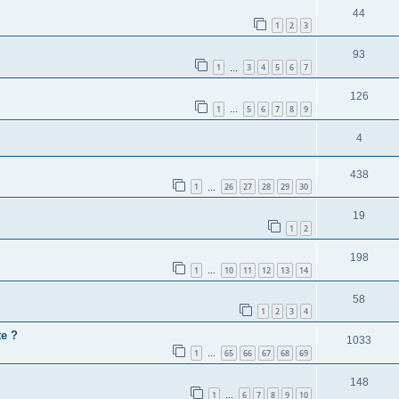
44
1
2
3
93
1
3
4
5
6
7
…
126
1
5
6
7
8
9
…
4
438
1
26
27
28
29
30
…
19
1
2
198
1
10
11
12
13
14
…
58
1
2
3
4
te ?
1033
1
65
66
67
68
69
…
148
1
6
7
8
9
10
…