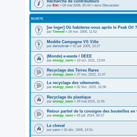
Recherche de contributeurs
par
Eric
»
09 mai 2008, 00:44
» dans
Discussion
SUJETS
[se loger] Où habiterez-vous après le Peak Oil 
par
Tiennel
»
28 nov. 2005, 11:52
Modèle Campagne VS Ville
par
dannybrain
»
02 juil. 2005, 10:27
(Monde) e-waste / DEEE
par
energy_isere
»
10 oct. 2011, 13:04
Recyclage des Terres Rares
par
energy_isere
»
27 nov. 2022, 11:47
Le recyclage des vétements.
par
energy_isere
»
02 févr. 2025, 16:36
Recyclage du plastique
par
energy_isere
»
29 mai 2023, 11:45
Retour partiel de la consigne des bouteilles en 
par
energy_isere
»
05 juil. 2024, 00:37
Le cheval
par
yann
»
20 déc. 2005, 14:51