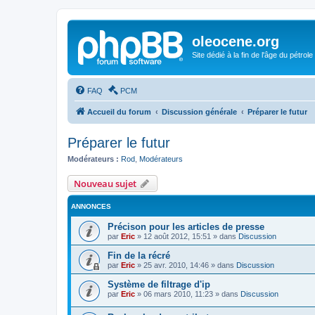
oleocene.org
Site dédié à la fin de l'âge du pétrole
FAQ
PCM
Accueil du forum
Discussion générale
Préparer le futur
Préparer le futur
Modérateurs :
Rod
,
Modérateurs
Nouveau sujet
ANNONCES
Précison pour les articles de presse
par
Eric
»
12 août 2012, 15:51
» dans
Discussion
Fin de la récré
par
Eric
»
25 avr. 2010, 14:46
» dans
Discussion
Système de filtrage d'ip
par
Eric
»
06 mars 2010, 11:23
» dans
Discussion