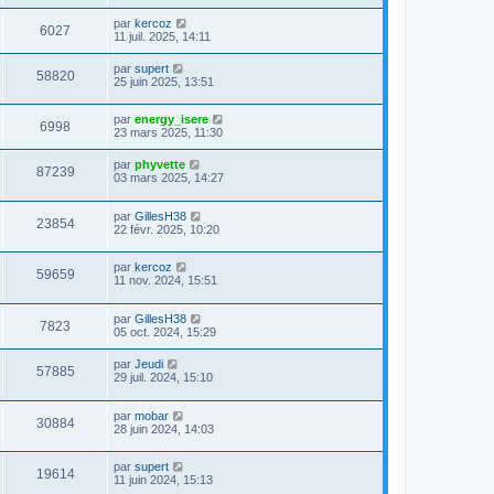
par
kercoz
6027
11 juil. 2025, 14:11
par
supert
58820
25 juin 2025, 13:51
par
energy_isere
6998
23 mars 2025, 11:30
par
phyvette
87239
03 mars 2025, 14:27
par
GillesH38
23854
22 févr. 2025, 10:20
par
kercoz
59659
11 nov. 2024, 15:51
par
GillesH38
7823
05 oct. 2024, 15:29
par
Jeudi
57885
29 juil. 2024, 15:10
par
mobar
30884
28 juin 2024, 14:03
par
supert
19614
11 juin 2024, 15:13