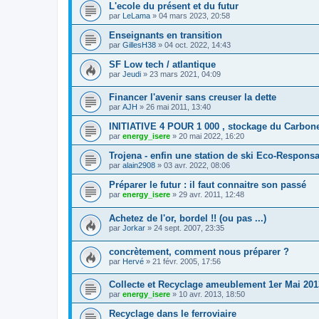
L'ecole du présent et du futur
par
LeLama
»
04 mars 2023, 20:58
Enseignants en transition
par
GillesH38
»
04 oct. 2022, 14:43
SF Low tech / atlantique
par
Jeudi
»
23 mars 2021, 04:09
Financer l'avenir sans creuser la dette
par
AJH
»
26 mai 2011, 13:40
INITIATIVE 4 POUR 1 000 , stockage du Carbone
par
energy_isere
»
20 mai 2022, 16:20
Trojena - enfin une station de ski Eco-Responsa
par
alain2908
»
03 avr. 2022, 08:06
Préparer le futur : il faut connaitre son passé
par
energy_isere
»
29 avr. 2011, 12:48
Achetez de l'or, bordel !! (ou pas ...)
par
Jorkar
»
24 sept. 2007, 23:35
concrètement, comment nous préparer ?
par
Hervé
»
21 févr. 2005, 17:56
Collecte et Recyclage ameublement 1er Mai 201
par
energy_isere
»
10 avr. 2013, 18:50
Recyclage dans le ferroviaire