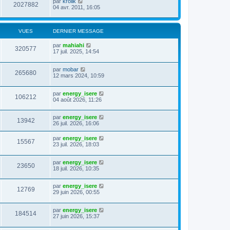
par
krolik
2027882
04 avr. 2011, 16:05
VUES
DERNIER MESSAGE
par
mahiahi
320577
17 juil. 2025, 14:54
par
mobar
265680
12 mars 2024, 10:59
par
energy_isere
106212
04 août 2026, 11:26
par
energy_isere
13942
26 juil. 2026, 16:06
par
energy_isere
15567
23 juil. 2026, 18:03
par
energy_isere
23650
18 juil. 2026, 10:35
par
energy_isere
12769
29 juin 2026, 00:55
par
energy_isere
184514
27 juin 2026, 15:37