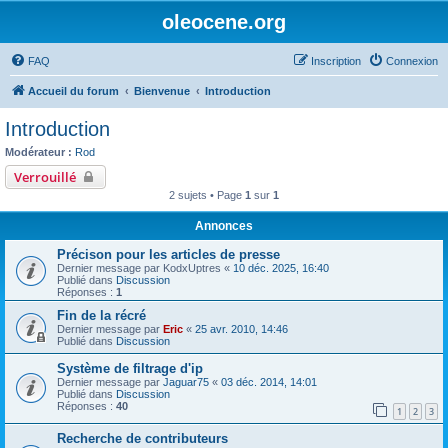
oleocene.org
FAQ
Inscription
Connexion
Accueil du forum
Bienvenue
Introduction
Introduction
Modérateur :
Rod
Verrouillé
2 sujets • Page
1
sur
1
Annonces
Précison pour les articles de presse
Dernier message par
KodxUptres
«
10 déc. 2025, 16:40
Publié dans
Discussion
Réponses :
1
Fin de la récré
Dernier message par
Eric
«
25 avr. 2010, 14:46
Publié dans
Discussion
Système de filtrage d'ip
Dernier message par
Jaguar75
«
03 déc. 2014, 14:01
Publié dans
Discussion
Réponses :
40
1
2
3
Recherche de contributeurs