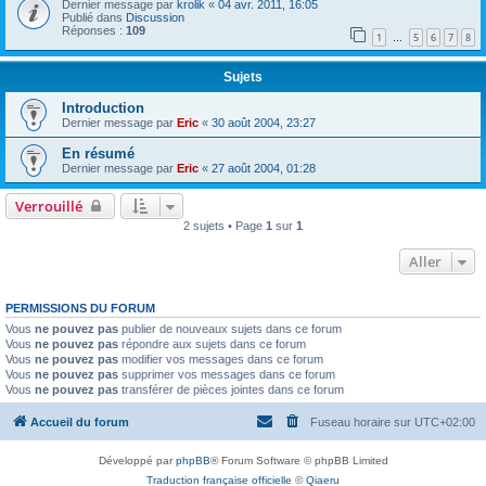
Dernier message par
krolik
«
04 avr. 2011, 16:05
Publié dans
Discussion
Réponses :
109
1
5
6
7
8
…
Sujets
Introduction
Dernier message par
Eric
«
30 août 2004, 23:27
En résumé
Dernier message par
Eric
«
27 août 2004, 01:28
Verrouillé
2 sujets • Page
1
sur
1
Aller
PERMISSIONS DU FORUM
Vous
ne pouvez pas
publier de nouveaux sujets dans ce forum
Vous
ne pouvez pas
répondre aux sujets dans ce forum
Vous
ne pouvez pas
modifier vos messages dans ce forum
Vous
ne pouvez pas
supprimer vos messages dans ce forum
Vous
ne pouvez pas
transférer de pièces jointes dans ce forum
Accueil du forum
Fuseau horaire sur
UTC+02:00
Développé par
phpBB
® Forum Software © phpBB Limited
Traduction française officielle
©
Qiaeru