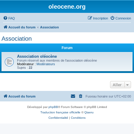
oleocene.org
FAQ
Inscription
Connexion
Accueil du forum
Association
Association
Forum
Association oléocène
Forum réservé aux membres de l'association oléocène
Modérateur :
Modérateurs
Sujets :
22
Aller
Accueil du forum
Fuseau horaire sur
UTC+02:00
Développé par
phpBB
® Forum Software © phpBB Limited
Traduction française officielle
©
Qiaeru
Confidentialité
|
Conditions