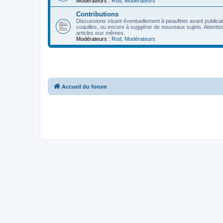
Modérateurs :
Rod
,
Modérateurs
Contributions
Discussions visant éventuellement à peaufiner avant publication
coquilles, ou encore à suggérer de nouveaux sujets. Attention
articles eux mêmes.
Modérateurs :
Rod
,
Modérateurs
Accueil du forum