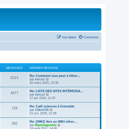
Inscription
Connexion
MESSAGES
DERNIER MESSAGE
Re: Comment tout peut s'effon…
5223
C
par
kercoz
o
20 mars 2025, 23:35
n
s
Re: LISTE DES SITES INTÉRESSA…
4877
u
C
par
kercoz
l
o
27 juil. 2026, 11:03
t
n
e
s
Re: Café sciences à Grenoble
r
728
u
C
par
GillesH38
l
l
o
21 oct. 2025, 21:08
e
t
n
d
e
s
e
Re: [WIKI] Vers un WIKI oléoc…
r
350
u
r
C
par
Raminagrobis
l
l
n
o
16 août 2011, 14:06
e