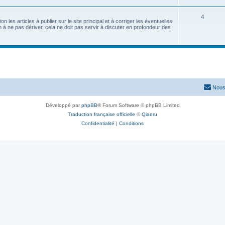
4
 les articles à publier sur le site principal et à corriger les éventuelles
 à ne pas dériver, cela ne doit pas servir à discuter en profondeur des
Nous
Développé par
phpBB
® Forum Software © phpBB Limited
Traduction française officielle
©
Qiaeru
Confidentialité
|
Conditions