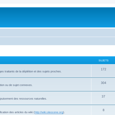
SUJETS
172
s traitants de la déplétion et des sujets proches.
304
létion ou de sujet connexes.
37
'épuisement des ressources naturelles.
8
cation des articles du wiki (
http://wiki.oleocene.org
).