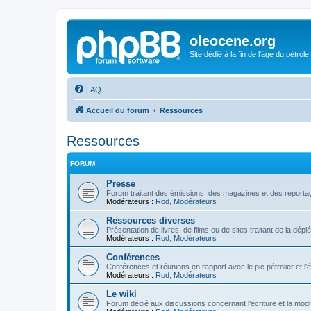
oleocene.org
Site dédié à la fin de l'âge du pétrole
FAQ
Accueil du forum
Ressources
Ressources
FORUM
Presse
Forum traitant des émissions, des magazines et des reportage
Modérateurs :
Rod
,
Modérateurs
Ressources diverses
Présentation de livres, de films ou de sites traitant de la dép
Modérateurs :
Rod
,
Modérateurs
Conférences
Conférences et réunions en rapport avec le pic pétrolier et l
Modérateurs :
Rod
,
Modérateurs
Le wiki
Forum dédié aux discussions concernant l'écriture et la modifi