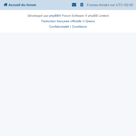
Accueil du forum
Fuseau horaire sur
UTC+02:00
Développé par
phpBB
® Forum Software © phpBB Limited
Traduction française officielle
©
Qiaeru
Confidentialité
|
Conditions