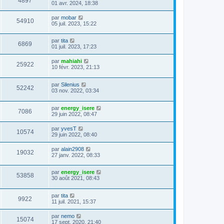
4897
01 avr. 2024, 18:38
par
mobar
54910
05 juil. 2023, 15:22
par
tita
6869
01 juil. 2023, 17:23
par
mahiahi
25922
10 févr. 2023, 21:13
par
Silenius
52242
03 nov. 2022, 03:34
par
energy_isere
7086
29 juin 2022, 08:47
par
yvesT
10574
29 juin 2022, 08:40
par
alain2908
19032
27 janv. 2022, 08:33
par
energy_isere
53858
30 août 2021, 08:43
par
tita
9922
11 juil. 2021, 15:37
par
nemo
15074
17 sept. 2020, 21:40