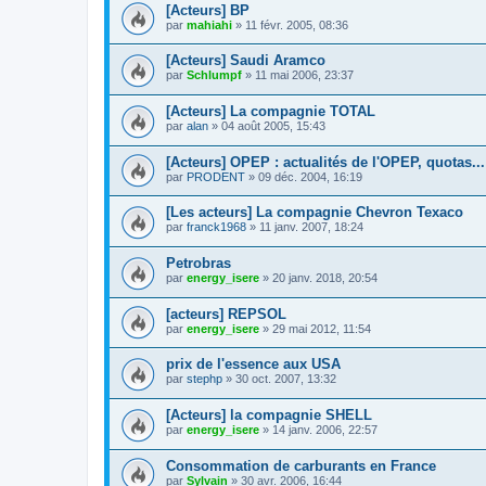
[Acteurs] BP
par
mahiahi
»
11 févr. 2005, 08:36
[Acteurs] Saudi Aramco
par
Schlumpf
»
11 mai 2006, 23:37
[Acteurs] La compagnie TOTAL
par
alan
»
04 août 2005, 15:43
[Acteurs] OPEP : actualités de l'OPEP, quotas...
par
PRODENT
»
09 déc. 2004, 16:19
[Les acteurs] La compagnie Chevron Texaco
par
franck1968
»
11 janv. 2007, 18:24
Petrobras
par
energy_isere
»
20 janv. 2018, 20:54
[acteurs] REPSOL
par
energy_isere
»
29 mai 2012, 11:54
prix de l'essence aux USA
par
stephp
»
30 oct. 2007, 13:32
[Acteurs] la compagnie SHELL
par
energy_isere
»
14 janv. 2006, 22:57
Consommation de carburants en France
par
Sylvain
»
30 avr. 2006, 16:44