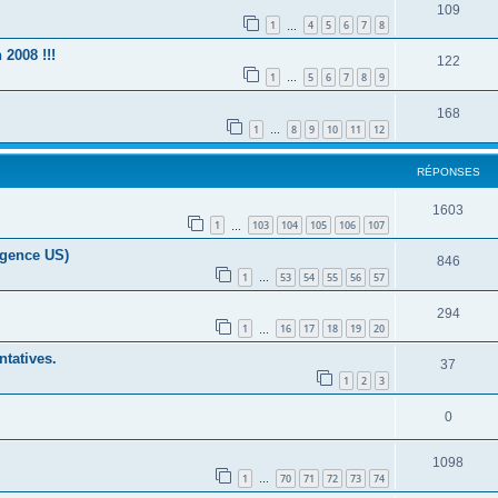
109
1
4
5
6
7
8
…
 2008 !!!
122
1
5
6
7
8
9
…
168
1
8
9
10
11
12
…
RÉPONSES
1603
1
103
104
105
106
107
…
(agence US)
846
1
53
54
55
56
57
…
294
1
16
17
18
19
20
…
ntatives.
37
1
2
3
0
1098
1
70
71
72
73
74
…