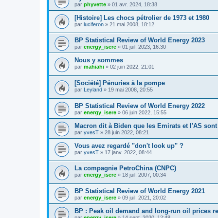
par
phyvette
»
01 avr. 2024, 18:38
[Histoire] Les chocs pétrolier de 1973 et 1980
par
luciferon
»
21 mai 2008, 18:12
BP Statistical Review of World Energy 2023
par
energy_isere
»
01 juil. 2023, 16:30
Nous y sommes
par
mahiahi
»
02 juin 2022, 21:01
[Société] Pénuries à la pompe
par
Leyland
»
19 mai 2008, 20:55
BP Statistical Review of World Energy 2022
par
energy_isere
»
06 juin 2022, 15:55
Macron dit à Biden que les Emirats et l'AS son
par
yvesT
»
28 juin 2022, 08:21
Vous avez regardé "don't look up" ?
par
yvesT
»
17 janv. 2022, 08:44
La compagnie PetroChina (CNPC)
par
energy_isere
»
18 juil. 2007, 00:34
BP Statistical Review of World Energy 2021
par
energy_isere
»
09 juil. 2021, 20:02
BP : Peak oil demand and long-run oil prices r
par
energy_isere
»
14 sept. 2020, 12:48