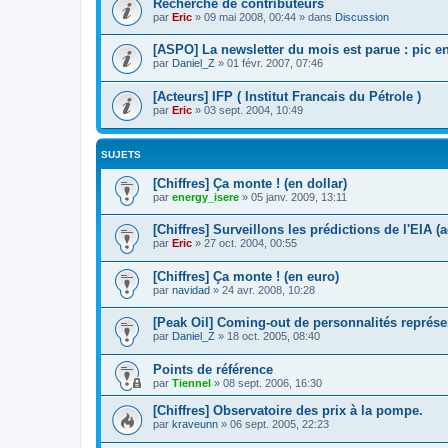
Recherche de contributeurs
par
Eric
»
09 mai 2008, 00:44
» dans
Discussion
[ASPO] La newsletter du mois est parue : pic en
par
Daniel_Z
»
01 févr. 2007, 07:46
[Acteurs] IFP ( Institut Francais du Pétrole )
par
Eric
»
03 sept. 2004, 10:49
SUJETS
[Chiffres] Ça monte ! (en dollar)
par
energy_isere
»
05 janv. 2009, 13:11
[Chiffres] Surveillons les prédictions de l'EIA 
par
Eric
»
27 oct. 2004, 00:55
[Chiffres] Ça monte ! (en euro)
par
navidad
»
24 avr. 2008, 10:28
[Peak Oil] Coming-out de personnalités représe
par
Daniel_Z
»
18 oct. 2005, 08:40
Points de référence
par
Tiennel
»
08 sept. 2006, 16:30
[Chiffres] Observatoire des prix à la pompe.
par
kraveunn
»
06 sept. 2005, 22:23