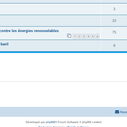
3
10
contre les énergies renouvelables
75
1
2
3
4
5
6
baril
8
Nous
Développé par
phpBB
® Forum Software © phpBB Limited