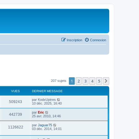
Inscription
Connexion
1
2
3
4
5
Suivant
207 sujets
VUES
DERNIER MESSAGE
par
KodxUptres
509243
10 déc. 2025, 16:40
par
Eric
442739
25 avr. 2010, 14:46
par
Jaguar75
1126622
03 déc. 2014, 14:01