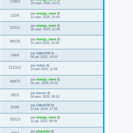
72963
20 sept. 2025, 14:51
par
energy_isere
2228
11 sept. 2025, 23:59
par
energy_isere
33311
05 sept. 2025, 01:36
par
energy_isere
98235
31 août 2025, 15:58
par
GillesH38
2469
09 juil. 2025, 19:43
par
mobar
212312
24 juin 2025, 11:59
par
energy_isere
46875
02 avr. 2025, 01:31
par
kercoz
3915
04 janv. 2025, 09:20
par
GillesH38
8199
12 juil. 2024, 17:39
par
energy_isere
35513
11 juil. 2024, 08:09
par
phyvette