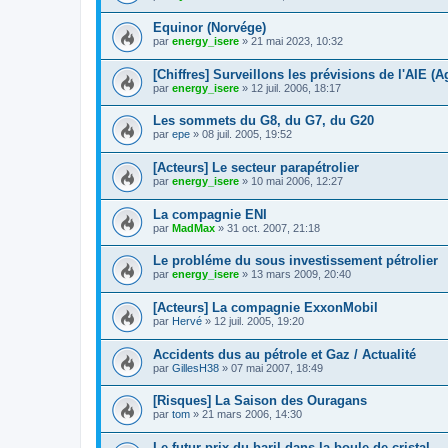
Equinor (Norvége)
par
energy_isere
»
21 mai 2023, 10:32
[Chiffres] Surveillons les prévisions de l'AIE 
par
energy_isere
»
12 juil. 2006, 18:17
Les sommets du G8, du G7, du G20
par
epe
»
08 juil. 2005, 19:52
[Acteurs] Le secteur parapétrolier
par
energy_isere
»
10 mai 2006, 12:27
La compagnie ENI
par
MadMax
»
31 oct. 2007, 21:18
Le probléme du sous investissement pétrolier
par
energy_isere
»
13 mars 2009, 20:40
[Acteurs] La compagnie ExxonMobil
par
Hervé
»
12 juil. 2005, 19:20
Accidents dus au pétrole et Gaz / Actualité
par
GillesH38
»
07 mai 2007, 18:49
[Risques] La Saison des Ouragans
par
tom
»
21 mars 2006, 14:30
Le futur prix du baril dans la boule de cristal