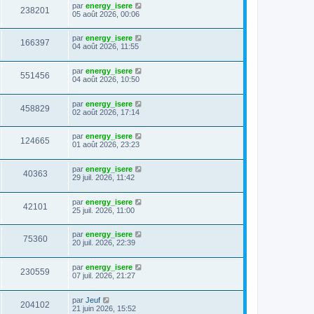
par
energy_isere
238201
05 août 2026, 00:06
par
energy_isere
166397
04 août 2026, 11:55
par
energy_isere
551456
04 août 2026, 10:50
par
energy_isere
458829
02 août 2026, 17:14
par
energy_isere
124665
01 août 2026, 23:23
par
energy_isere
40363
29 juil. 2026, 11:42
par
energy_isere
42101
25 juil. 2026, 11:00
par
energy_isere
75360
20 juil. 2026, 22:39
par
energy_isere
230559
07 juil. 2026, 21:27
par
Jeuf
204102
21 juin 2026, 15:52