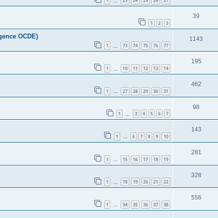
1
23
24
25
26
27
…
39
1
2
3
(Agence OCDE)
1143
1
73
74
75
76
77
…
195
1
10
11
12
13
14
…
462
1
27
28
29
30
31
…
98
1
3
4
5
6
7
…
143
1
6
7
8
9
10
…
281
1
15
16
17
18
19
…
328
1
18
19
20
21
22
…
556
1
34
35
36
37
38
…