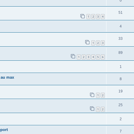
0
51
1
2
3
4
4
33
1
2
3
89
1
2
3
4
5
6
1
t au max
8
19
1
2
25
1
2
2
eport
7