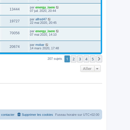
par
energy_isere
13444
07 juil. 2020, 20:44
par
alfred47
19727
22 mai 2020, 20:45
par
energy_isere
70056
07 mai 2020, 14:10
par
mobar
20674
14 mars 2020, 17:48
1
2
3
4
5
Suivant
207 sujets
Aller
 contacter
Supprimer les cookies
Fuseau horaire sur
UTC+02:00