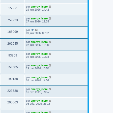
par
energy_isere
15586
19 juin 2026, 14:42
par
energy_isere
759223
17 juin 2026, 12:25
par
tita
168099
09 juin 2026, 08:32
par
energy_isere
261945
07 juin 2026, 11:08
par
energy_isere
93859
02 juin 2026, 10:03
par
energy_isere
151585
29 mai 2026, 10:54
par
energy_isere
190138
01 mai 2026, 14:54
par
energy_isere
223738
16 avr. 2026, 09:57
par
energy_isere
205563
08 déc. 2025, 23:18
par
energy_isere