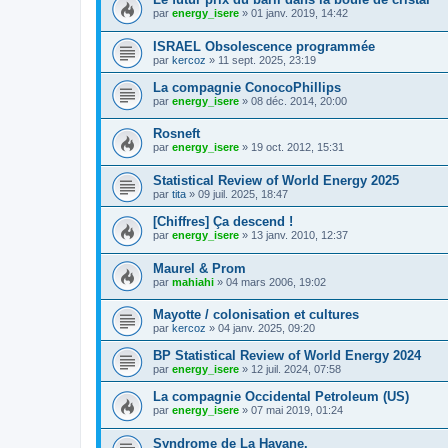
par
energy_isere
»
01 janv. 2019, 14:42
ISRAEL Obsolescence programmée
par
kercoz
»
11 sept. 2025, 23:19
La compagnie ConocoPhillips
par
energy_isere
»
08 déc. 2014, 20:00
Rosneft
par
energy_isere
»
19 oct. 2012, 15:31
Statistical Review of World Energy 2025
par
tita
»
09 juil. 2025, 18:47
[Chiffres] Ça descend !
par
energy_isere
»
13 janv. 2010, 12:37
Maurel & Prom
par
mahiahi
»
04 mars 2006, 19:02
Mayotte / colonisation et cultures
par
kercoz
»
04 janv. 2025, 09:20
BP Statistical Review of World Energy 2024
par
energy_isere
»
12 juil. 2024, 07:58
La compagnie Occidental Petroleum (US)
par
energy_isere
»
07 mai 2019, 01:24
Syndrome de La Havane.