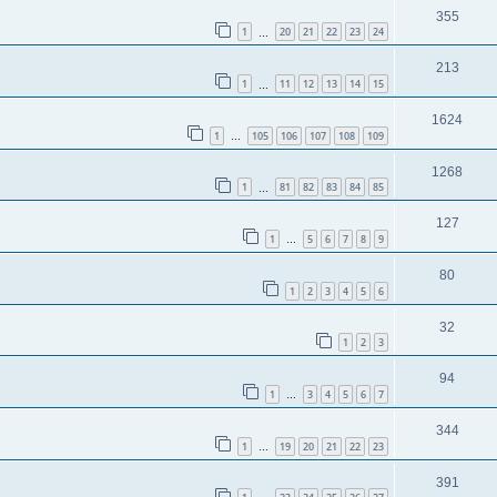
355
1
20
21
22
23
24
…
213
1
11
12
13
14
15
…
1624
1
105
106
107
108
109
…
1268
1
81
82
83
84
85
…
127
1
5
6
7
8
9
…
80
1
2
3
4
5
6
32
1
2
3
94
1
3
4
5
6
7
…
344
1
19
20
21
22
23
…
391