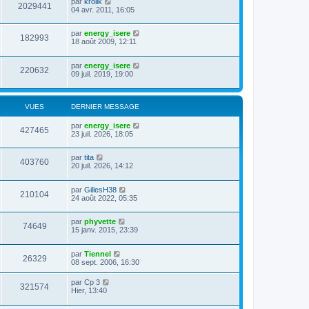
par
krolik
2029441
04 avr. 2011, 16:05
par
energy_isere
182993
18 août 2009, 12:11
par
energy_isere
220632
09 juil. 2019, 19:00
VUES
DERNIER MESSAGE
par
energy_isere
427465
23 juil. 2026, 18:05
par
tita
403760
20 juil. 2026, 14:12
par
GillesH38
210104
24 août 2022, 05:35
par
phyvette
74649
15 janv. 2015, 23:39
par
Tiennel
26329
08 sept. 2006, 16:30
par
Cp 3
321574
Hier, 13:40