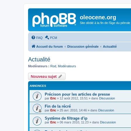
oleocene.org
Site dédié à la fin de l'âge du pétrole
FAQ
PCM
Accueil du forum
Discussion générale
Actualité
Actualité
Modérateurs :
Rod
,
Modérateurs
Nouveau sujet
ANNONCES
Précison pour les articles de presse
par
Eric
»
12 août 2012, 15:51
» dans
Discussion
Fin de la récré
par
Eric
»
25 avr. 2010, 14:46
» dans
Discussion
Système de filtrage d'ip
par
Eric
»
06 mars 2010, 11:23
» dans
Discussion