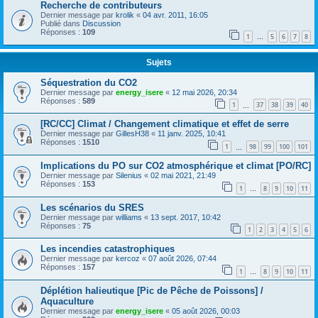
Recherche de contributeurs
Dernier message par
krolik
«
04 avr. 2011, 16:05
Publié dans
Discussion
Réponses :
109
1
5
6
7
8
…
Sujets
Séquestration du CO2
Dernier message par
energy_isere
«
12 mai 2026, 20:34
Réponses :
589
1
37
38
39
40
…
[RC/CC] Climat / Changement climatique et effet de serre
Dernier message par
GillesH38
«
11 janv. 2025, 10:41
Réponses :
1510
1
98
99
100
101
…
Implications du PO sur CO2 atmosphérique et climat [PO/RC]
Dernier message par
Silenius
«
02 mai 2021, 21:49
Réponses :
153
1
8
9
10
11
…
Les scénarios du SRES
Dernier message par
williams
«
13 sept. 2017, 10:42
Réponses :
75
1
2
3
4
5
6
Les incendies catastrophiques
Dernier message par
kercoz
«
07 août 2026, 07:44
Réponses :
157
1
8
9
10
11
…
Déplétion halieutique [Pic de Pêche de Poissons] /
Aquaculture
Dernier message par
energy_isere
«
05 août 2026, 00:03