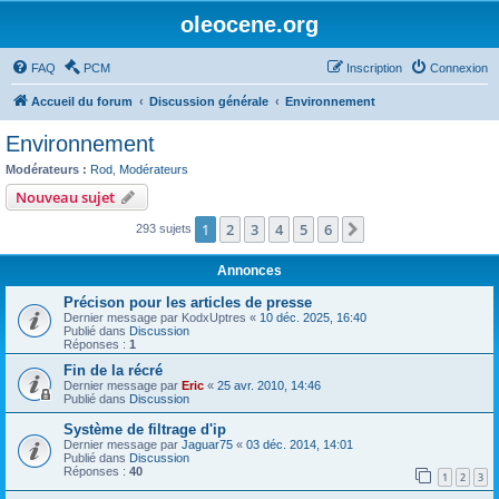
oleocene.org
FAQ
PCM
Inscription
Connexion
Accueil du forum
Discussion générale
Environnement
Environnement
Modérateurs :
Rod
,
Modérateurs
Nouveau sujet
1
2
3
4
5
6
Suivant
293 sujets
Annonces
Précison pour les articles de presse
Dernier message par
KodxUptres
«
10 déc. 2025, 16:40
Publié dans
Discussion
Réponses :
1
Fin de la récré
Dernier message par
Eric
«
25 avr. 2010, 14:46
Publié dans
Discussion
Système de filtrage d'ip
Dernier message par
Jaguar75
«
03 déc. 2014, 14:01
Publié dans
Discussion
Réponses :
40
1
2
3