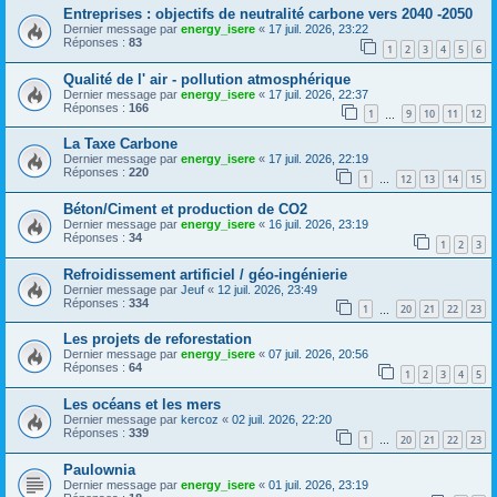
Entreprises : objectifs de neutralité carbone vers 2040 -2050
Dernier message par
energy_isere
«
17 juil. 2026, 23:22
Réponses :
83
1
2
3
4
5
6
Qualité de l' air - pollution atmosphérique
Dernier message par
energy_isere
«
17 juil. 2026, 22:37
Réponses :
166
1
9
10
11
12
…
La Taxe Carbone
Dernier message par
energy_isere
«
17 juil. 2026, 22:19
Réponses :
220
1
12
13
14
15
…
Béton/Ciment et production de CO2
Dernier message par
energy_isere
«
16 juil. 2026, 23:19
Réponses :
34
1
2
3
Refroidissement artificiel / géo-ingénierie
Dernier message par
Jeuf
«
12 juil. 2026, 23:49
Réponses :
334
1
20
21
22
23
…
Les projets de reforestation
Dernier message par
energy_isere
«
07 juil. 2026, 20:56
Réponses :
64
1
2
3
4
5
Les océans et les mers
Dernier message par
kercoz
«
02 juil. 2026, 22:20
Réponses :
339
1
20
21
22
23
…
Paulownia
Dernier message par
energy_isere
«
01 juil. 2026, 23:19