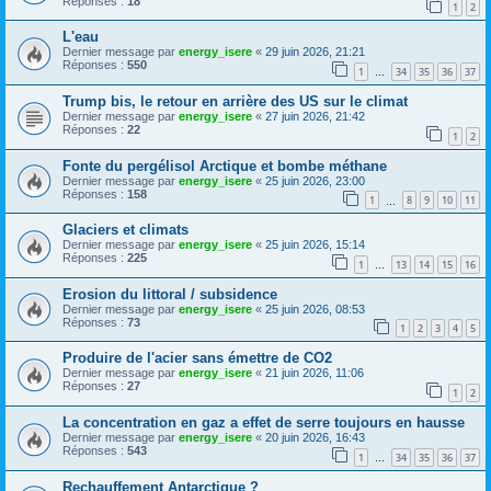
Réponses :
18
1
2
L'eau
Dernier message par
energy_isere
«
29 juin 2026, 21:21
Réponses :
550
1
34
35
36
37
…
Trump bis, le retour en arrière des US sur le climat
Dernier message par
energy_isere
«
27 juin 2026, 21:42
Réponses :
22
1
2
Fonte du pergélisol Arctique et bombe méthane
Dernier message par
energy_isere
«
25 juin 2026, 23:00
Réponses :
158
1
8
9
10
11
…
Glaciers et climats
Dernier message par
energy_isere
«
25 juin 2026, 15:14
Réponses :
225
1
13
14
15
16
…
Erosion du littoral / subsidence
Dernier message par
energy_isere
«
25 juin 2026, 08:53
Réponses :
73
1
2
3
4
5
Produire de l'acier sans émettre de CO2
Dernier message par
energy_isere
«
21 juin 2026, 11:06
Réponses :
27
1
2
La concentration en gaz a effet de serre toujours en hausse
Dernier message par
energy_isere
«
20 juin 2026, 16:43
Réponses :
543
1
34
35
36
37
…
Rechauffement Antarctique ?