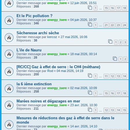
Dernier message par
energy_isere
«
12 juin 2026, 15:51
Réponses :
268
1
15
16
17
18
…
Et le Pic pollution ?
Dernier message par
energy_isere
«
04 juin 2026, 10:37
Réponses :
346
1
21
22
23
24
…
Sècheresse archi sèche
Dernier message par
kercoz
«
27 mai 2026, 16:06
Réponses :
38
1
2
3
L'ile de Nauru
Dernier message par
energy_isere
«
18 mai 2026, 00:14
Réponses :
28
1
2
[RC/CC] Gaz à effet de serre : le CH4 (méthane)
Dernier message par
Rod
«
04 mai 2026, 14:19
Réponses :
200
1
11
12
13
14
…
la 6 iéme extinction
Dernier message par
energy_isere
«
02 mai 2026, 10:09
Réponses :
258
1
15
16
17
18
…
Marées noires et dégazages en mer
Dernier message par
energy_isere
«
23 avr. 2026, 10:30
Réponses :
211
1
12
13
14
15
…
Mesures de réductions des gaz à effet de serre dans le
monde
Dernier message par
energy_isere
«
14 avr. 2026, 14:10
Réponses :
73