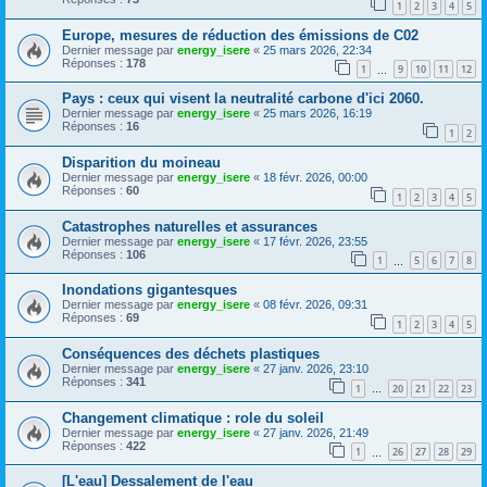
1
2
3
4
5
Europe, mesures de réduction des émissions de C02
Dernier message par
energy_isere
«
25 mars 2026, 22:34
Réponses :
178
1
9
10
11
12
…
Pays : ceux qui visent la neutralité carbone d'ici 2060.
Dernier message par
energy_isere
«
25 mars 2026, 16:19
Réponses :
16
1
2
Disparition du moineau
Dernier message par
energy_isere
«
18 févr. 2026, 00:00
Réponses :
60
1
2
3
4
5
Catastrophes naturelles et assurances
Dernier message par
energy_isere
«
17 févr. 2026, 23:55
Réponses :
106
1
5
6
7
8
…
Inondations gigantesques
Dernier message par
energy_isere
«
08 févr. 2026, 09:31
Réponses :
69
1
2
3
4
5
Conséquences des déchets plastiques
Dernier message par
energy_isere
«
27 janv. 2026, 23:10
Réponses :
341
1
20
21
22
23
…
Changement climatique : role du soleil
Dernier message par
energy_isere
«
27 janv. 2026, 21:49
Réponses :
422
1
26
27
28
29
…
[L'eau] Dessalement de l'eau