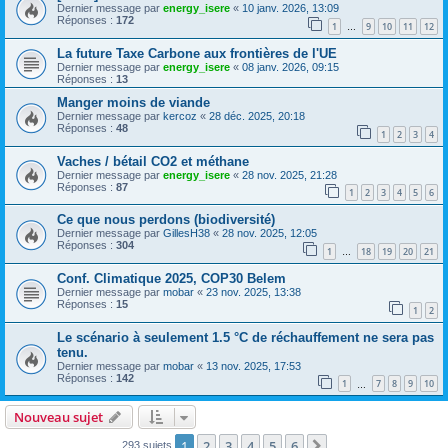
Dernier message par
energy_isere
«
10 janv. 2026, 13:09
Réponses :
172
1
9
10
11
12
…
La future Taxe Carbone aux frontières de l'UE
Dernier message par
energy_isere
«
08 janv. 2026, 09:15
Réponses :
13
Manger moins de viande
Dernier message par
kercoz
«
28 déc. 2025, 20:18
Réponses :
48
1
2
3
4
Vaches / bétail CO2 et méthane
Dernier message par
energy_isere
«
28 nov. 2025, 21:28
Réponses :
87
1
2
3
4
5
6
Ce que nous perdons (biodiversité)
Dernier message par
GillesH38
«
28 nov. 2025, 12:05
Réponses :
304
1
18
19
20
21
…
Conf. Climatique 2025, COP30 Belem
Dernier message par
mobar
«
23 nov. 2025, 13:38
Réponses :
15
1
2
Le scénario à seulement 1.5 °C de réchauffement ne sera pas
tenu.
Dernier message par
mobar
«
13 nov. 2025, 17:53
Réponses :
142
1
7
8
9
10
…
Nouveau sujet
1
2
3
4
5
6
Suivant
293 sujets