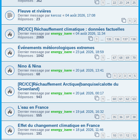
Réponses :
362
1
22
23
24
25
…
Fleuve et rivières
Dernier message par
kercoz
«
04 août 2026, 17:08
Réponses :
23
1
2
[RC/CC] Réchauffement climatique : données factuelles
Dernier message par
energy_isere
«
04 août 2026, 11:34
Réponses :
2069
1
135
136
137
138
…
Événements météorologiques extremes
Dernier message par
energy_isere
«
23 juil. 2026, 18:59
Réponses :
1042
1
67
68
69
70
…
Nino & Nina
Dernier message par
energy_isere
«
20 juil. 2026, 13:41
Réponses :
68
1
2
3
4
5
[RC/CC]Réchauffement Arctique(banquise/calotte du
Groenland)
Dernier message par
energy_isere
«
20 juil. 2026, 00:17
Réponses :
943
1
60
61
62
63
…
L'eau en France
Dernier message par
energy_isere
«
19 juil. 2026, 16:32
Réponses :
555
1
35
36
37
38
…
Effet du changement climatique en France
Dernier message par
energy_isere
«
18 juil. 2026, 11:46
Réponses :
191
1
10
11
12
13
…