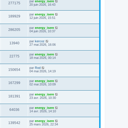
par
energy_isere
277175
20 juin 2026, 16:43
par
energy_isere
189929
12 juin 2026, 15:51
par
energy_isere
286205
04 juin 2026, 10:37
par
kercoz
13940
27 mai 2026, 16:06
par
energy_isere
22775
18 mai 2026, 00:14
par
Rod
150654
04 mai 2026, 14:19
par
energy_isere
167299
02 mai 2026, 10:09
par
energy_isere
181391
23 avr. 2026, 10:30
par
energy_isere
64036
14 avr. 2026, 14:10
par
energy_isere
139542
25 mars 2026, 22:34