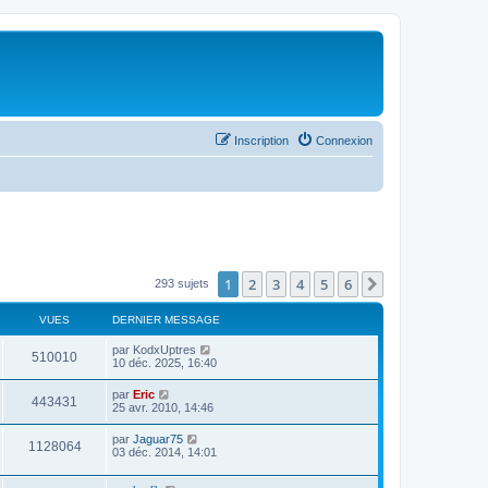
Inscription
Connexion
1
2
3
4
5
6
Suivant
293 sujets
VUES
DERNIER MESSAGE
par
KodxUptres
510010
10 déc. 2025, 16:40
par
Eric
443431
25 avr. 2010, 14:46
par
Jaguar75
1128064
03 déc. 2014, 14:01