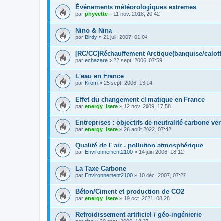
Événements météorologiques extremes
par
phyvette
»
11 nov. 2018, 20:42
Nino & Nina
par
Birdy
»
21 juil. 2007, 01:04
[RC/CC]Réchauffement Arctique(banquise/calot
par
echazare
»
22 sept. 2006, 07:59
L'eau en France
par
Krom
»
25 sept. 2006, 13:14
Effet du changement climatique en France
par
energy_isere
»
12 nov. 2009, 17:58
Entreprises : objectifs de neutralité carbone ve
par
energy_isere
»
26 août 2022, 07:42
Qualité de l' air - pollution atmosphérique
par
Environnement2100
»
14 juin 2006, 18:12
La Taxe Carbone
par
Environnement2100
»
10 déc. 2007, 07:27
Béton/Ciment et production de CO2
par
energy_isere
»
19 oct. 2021, 08:28
Refroidissement artificiel / géo-ingénierie