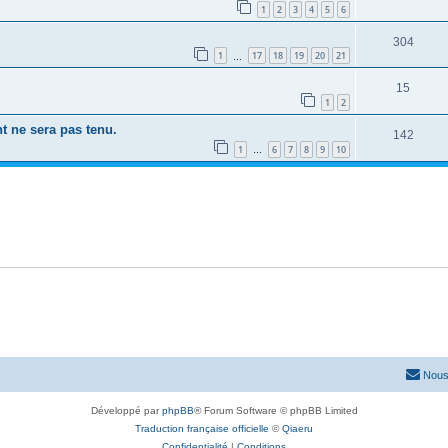
1
2
3
4
5
6
304
1
17
18
19
20
21
…
15
1
2
t ne sera pas tenu.
142
1
6
7
8
9
10
…
Nous
Développé par
phpBB
® Forum Software © phpBB Limited
Traduction française officielle
©
Qiaeru
Confidentialité
|
Conditions