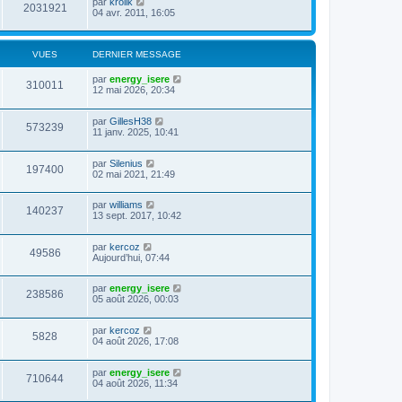
par
krolik
2031921
04 avr. 2011, 16:05
VUES
DERNIER MESSAGE
par
energy_isere
310011
12 mai 2026, 20:34
par
GillesH38
573239
11 janv. 2025, 10:41
par
Silenius
197400
02 mai 2021, 21:49
par
williams
140237
13 sept. 2017, 10:42
par
kercoz
49586
Aujourd’hui, 07:44
par
energy_isere
238586
05 août 2026, 00:03
par
kercoz
5828
04 août 2026, 17:08
par
energy_isere
710644
04 août 2026, 11:34