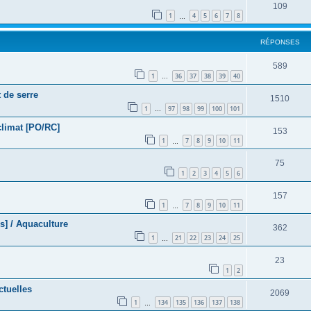
109
1
4
5
6
7
8
…
RÉPONSES
589
1
36
37
38
39
40
…
 de serre
1510
1
97
98
99
100
101
…
climat [PO/RC]
153
1
7
8
9
10
11
…
75
1
2
3
4
5
6
157
1
7
8
9
10
11
…
s] / Aquaculture
362
1
21
22
23
24
25
…
23
1
2
ctuelles
2069
1
134
135
136
137
138
…