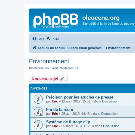
oleocene.org
Site dédié à la fin de l'âge du pétrole
FAQ
PCM
Accueil du forum
Discussion générale
Environnement
Environnement
Modérateurs :
Rod
,
Modérateurs
Nouveau sujet
ANNONCES
Précison pour les articles de presse
par
Eric
»
12 août 2012, 15:51
» dans
Discussion
Fin de la récré
par
Eric
»
25 avr. 2010, 14:46
» dans
Discussion
Système de filtrage d'ip
par
Eric
»
06 mars 2010, 11:23
» dans
Discussion