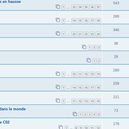
rs en hausse
543
1
33
34
35
36
37
…
268
1
14
15
16
17
18
…
346
1
20
21
22
23
24
…
38
1
2
3
28
1
2
200
1
10
11
12
13
14
…
258
1
14
15
16
17
18
…
211
1
11
12
13
14
15
…
 dans le monde
73
1
2
3
4
5
e C02
178
1
8
9
10
11
12
…