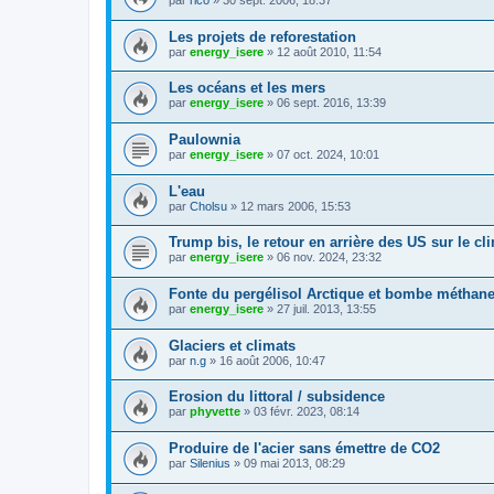
par
rico
»
30 sept. 2006, 18:37
Les projets de reforestation
par
energy_isere
»
12 août 2010, 11:54
Les océans et les mers
par
energy_isere
»
06 sept. 2016, 13:39
Paulownia
par
energy_isere
»
07 oct. 2024, 10:01
L'eau
par
Cholsu
»
12 mars 2006, 15:53
Trump bis, le retour en arrière des US sur le cl
par
energy_isere
»
06 nov. 2024, 23:32
Fonte du pergélisol Arctique et bombe méthan
par
energy_isere
»
27 juil. 2013, 13:55
Glaciers et climats
par
n.g
»
16 août 2006, 10:47
Erosion du littoral / subsidence
par
phyvette
»
03 févr. 2023, 08:14
Produire de l'acier sans émettre de CO2
par
Silenius
»
09 mai 2013, 08:29