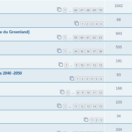
1042
1
66
67
68
69
70
…
68
1
2
3
4
5
te du Groenland)
943
1
59
60
61
62
63
…
555
1
34
35
36
37
38
…
191
1
9
10
11
12
13
…
rs 2040 -2050
83
1
2
3
4
5
6
166
1
8
9
10
11
12
…
220
1
11
12
13
14
15
…
34
1
2
3
334