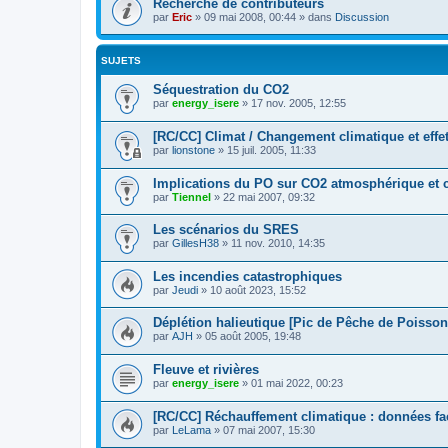
Recherche de contributeurs
par
Eric
»
09 mai 2008, 00:44
» dans
Discussion
SUJETS
Séquestration du CO2
par
energy_isere
»
17 nov. 2005, 12:55
[RC/CC] Climat / Changement climatique et effet
par
lionstone
»
15 juil. 2005, 11:33
Implications du PO sur CO2 atmosphérique et 
par
Tiennel
»
22 mai 2007, 09:32
Les scénarios du SRES
par
GillesH38
»
11 nov. 2010, 14:35
Les incendies catastrophiques
par
Jeudi
»
10 août 2023, 15:52
Déplétion halieutique [Pic de Pêche de Poisson
par
AJH
»
05 août 2005, 19:48
Fleuve et rivières
par
energy_isere
»
01 mai 2022, 00:23
[RC/CC] Réchauffement climatique : données fa
par
LeLama
»
07 mai 2007, 15:30