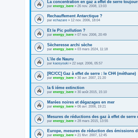
La concentration en gaz a effet de serre toujou
par
energy_isere
»
26 nov. 2008, 13:03
Rechauffement Antarctique ?
par
echazare
»
12 nov. 2006, 18:04
Et le Pic pollution ?
par
energy_isere
»
07 nov. 2006, 20:49
Sècheresse archi sèche
par
energy_isere
»
03 mars 2024, 11:18
L'ile de Nauru
par
kaosyouki
»
22 sept. 2006, 05:57
[RC/CC] Gaz à effet de serre : le CH4 (méthane)
par
energy_isere
»
30 avr. 2007, 21:20
la 6 iéme extinction
par
energy_isere
»
30 août 2015, 15:10
Marées noires et dégazages en mer
par
energy_isere
»
06 avr. 2006, 19:21
Mesures de réductions des gaz à effet de serre
par
energy_isere
»
28 mars 2015, 13:55
Europe, mesures de réduction des émissions d
par
energy_isere
»
21 févr. 2007, 12:45