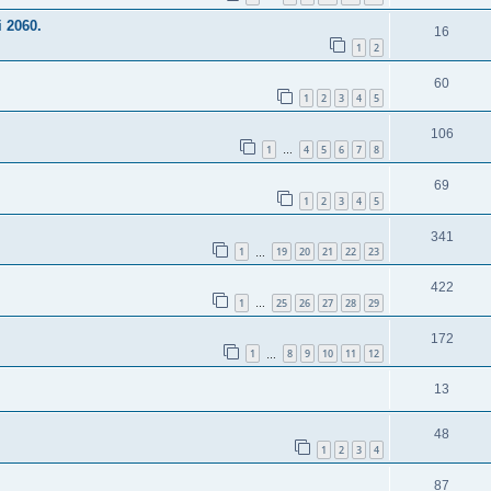
i 2060.
16
1
2
60
1
2
3
4
5
106
1
4
5
6
7
8
…
69
1
2
3
4
5
341
1
19
20
21
22
23
…
422
1
25
26
27
28
29
…
172
1
8
9
10
11
12
…
13
48
1
2
3
4
87