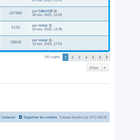
28 nov. 2025, 21:28
par
GillesH38
187980
28 nov. 2025, 12:05
par
mobar
5150
23 nov. 2025, 13:38
par
mobar
39849
13 nov. 2025, 17:53
1
2
3
4
5
6
Suivant
293 sujets
Aller
 contacter
Supprimer les cookies
Fuseau horaire sur
UTC+02:00