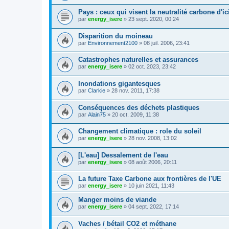
Pays : ceux qui visent la neutralité carbone d'ic
par
energy_isere
»
23 sept. 2020, 00:24
Disparition du moineau
par
Environnement2100
»
08 juil. 2006, 23:41
Catastrophes naturelles et assurances
par
energy_isere
»
02 oct. 2023, 23:42
Inondations gigantesques
par
Clarkie
»
28 nov. 2011, 17:38
Conséquences des déchets plastiques
par
Alain75
»
20 oct. 2009, 11:38
Changement climatique : role du soleil
par
energy_isere
»
28 nov. 2008, 13:02
[L'eau] Dessalement de l'eau
par
energy_isere
»
08 août 2006, 20:11
La future Taxe Carbone aux frontières de l'UE
par
energy_isere
»
10 juin 2021, 11:43
Manger moins de viande
par
energy_isere
»
04 sept. 2022, 17:14
Vaches / bétail CO2 et méthane