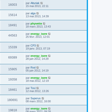
par
Alturiak
16003
15 mai 2013, 22:11
par
alga
15614
13 mai 2013, 14:39
par
phyvette
18491
18 mars 2013, 13:43
par
energy_isere
44563
25 févr. 2013, 12:01
par
CP3
15339
19 janv. 2013, 07:19
par
energy_isere
69389
28 juin 2012, 14:29
par
Rod
15905
05 juin 2012, 14:19
par
energy_isere
19358
18 mai 2012, 12:19
par
Tovi
18461
12 mai 2012, 13:26
par
Superus
180691
08 mars 2012, 16:00
par
energy_isere
19818
08 mars 2012, 09:28