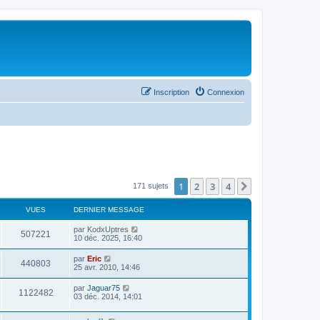
Inscription
Connexion
1
2
3
4
Suivant
171 sujets
VUES
DERNIER MESSAGE
par
KodxUptres
507221
10 déc. 2025, 16:40
par
Eric
440803
25 avr. 2010, 14:46
par
Jaguar75
1122482
03 déc. 2014, 14:01