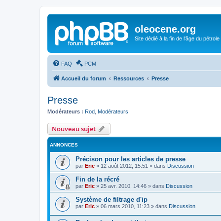
oleocene.org
Site dédié à la fin de l'âge du pétrole
FAQ
PCM
Accueil du forum
Ressources
Presse
Presse
Modérateurs :
Rod
,
Modérateurs
Nouveau sujet
ANNONCES
Précison pour les articles de presse
par
Eric
»
12 août 2012, 15:51
» dans
Discussion
Fin de la récré
par
Eric
»
25 avr. 2010, 14:46
» dans
Discussion
Système de filtrage d'ip
par
Eric
»
06 mars 2010, 11:23
» dans
Discussion