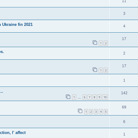
11
3
 Ukraine fin 2021
4
17
1
2
s.
2
17
1
2
1
..
142
1
6
7
8
9
10
…
69
1
2
3
4
5
6
ion, l' affect
1