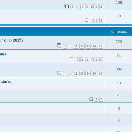
109
1
4
5
6
7
8
…
30
1
2
3
RÉPONSES
r d'ici 2015?
223
1
11
12
13
14
15
…
nage
84
1
2
3
4
5
6
384
1
22
23
24
25
26
…
aturé.
10
21
1
2
3
4