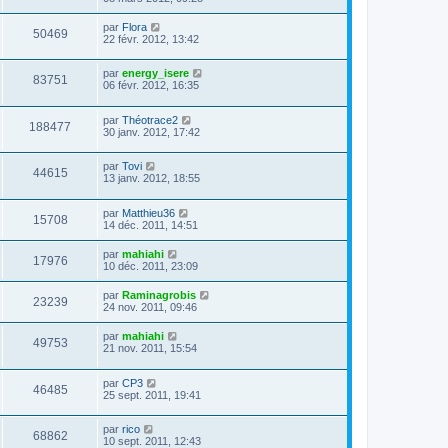
par
Flora
50469
22 févr. 2012, 13:42
par
energy_isere
83751
06 févr. 2012, 16:35
par
Théotrace2
188477
30 janv. 2012, 17:42
par
Tovi
44615
13 janv. 2012, 18:55
par
Matthieu36
15708
14 déc. 2011, 14:51
par
mahiahi
17976
10 déc. 2011, 23:09
par
Raminagrobis
23239
24 nov. 2011, 09:46
par
mahiahi
49753
21 nov. 2011, 15:54
par
CP3
46485
25 sept. 2011, 19:41
par
rico
68862
10 sept. 2011, 12:43