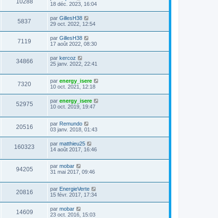
10288
18 déc. 2023, 16:04
par
GillesH38
5837
29 oct. 2022, 12:54
par
GillesH38
7119
17 août 2022, 08:30
par
kercoz
34866
25 janv. 2022, 22:41
par
energy_isere
7320
10 oct. 2021, 12:18
par
energy_isere
52975
10 oct. 2019, 19:47
par
Remundo
20516
03 janv. 2018, 01:43
par
matthieu25
160323
14 août 2017, 16:46
par
mobar
94205
31 mai 2017, 09:46
par
EnergieVerte
20816
15 févr. 2017, 17:34
par
mobar
14609
23 oct. 2016, 15:03