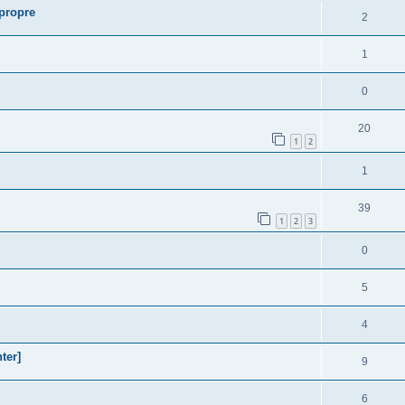
 propre
2
1
0
20
1
2
1
39
1
2
3
0
5
4
ter]
9
6