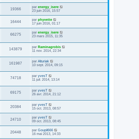
par
energy_isere
19366
23 juin 2016, 15:57
par
phyvette
16444
17 juin 2016, 01:17
par
energy_isere
66275
23 mars 2015, 11:35
par
Raminagrobis
143879
11 nov. 2014, 22:34
par
Alturiak
161987
10 sept. 2014, 09:15
par
yvesT
74718
11 juil. 2014, 13:14
par
yvesT
69175
26 avr. 2014, 21:12
par
yvesT
20384
15 oct. 2013, 08:57
par
yvesT
24710
09 oct. 2013, 08:45
par
Goupil666
20448
16 mai 2013, 14:33