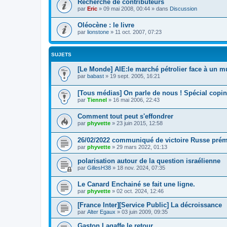
Recherche de contributeurs
par
Eric
»
09 mai 2008, 00:44
» dans
Discussion
Oléocène : le livre
par
lionstone
»
11 oct. 2007, 07:23
SUJETS
[Le Monde] AIE:le marché pétrolier face à un mu
par
babast
»
19 sept. 2005, 16:21
[Tous médias] On parle de nous ! Spécial copi
par
Tiennel
»
16 mai 2006, 22:43
Comment tout peut s'effondrer
par
phyvette
»
23 juin 2015, 12:58
26/02/2022 communiqué de victoire Russe prém
par
phyvette
»
29 mars 2022, 01:13
polarisation autour de la question israélienne
par
GillesH38
»
18 nov. 2024, 07:35
Le Canard Enchainé se fait une ligne.
par
phyvette
»
02 oct. 2024, 12:46
[France Inter][Service Public] La décroissance
par
Alter Egaux
»
03 juin 2009, 09:35
Gaston Lagaffe le retour.