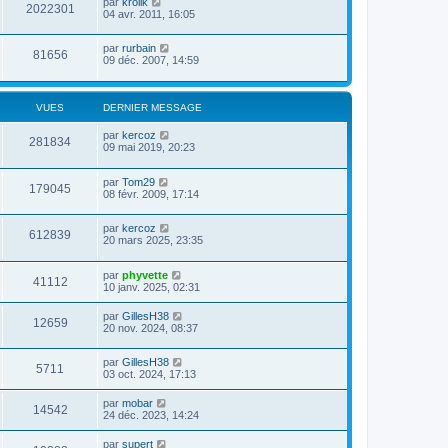
par
krolik
2022301
04 avr. 2011, 16:05
par
rurbain
81656
09 déc. 2007, 14:59
VUES
DERNIER MESSAGE
par
kercoz
281834
09 mai 2019, 20:23
par
Tom29
179045
08 févr. 2009, 17:14
par
kercoz
612839
20 mars 2025, 23:35
par
phyvette
41112
10 janv. 2025, 02:31
par
GillesH38
12659
20 nov. 2024, 08:37
par
GillesH38
5711
03 oct. 2024, 17:13
par
mobar
14542
24 déc. 2023, 14:24
par
supert