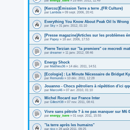
par
energy_isere
»
25 févr. 2012, 11:49
[Kercoz]Émission Terre a terre ,(FR Culture)
par
Lambda
»
09 sept. 2006, 20:41
Everything You Know About Peak Oil Is Wrong
par
Sky
»
31 janv. 2012, 01:10
[Presse magazine]Articles sur les problèmes én
par
Papey
»
18 avr. 2006, 17:53
Pierre Terzian sur "la premiere" ce mecredi mat
par
dreamer
»
11 janv. 2012, 08:46
Energy Shock
par
Matthieu36
»
14 déc. 2011, 14:51
[Ecologie] : La Minute Nécessaire de Bridget K
par
Remundo
»
10 déc. 2011, 12:28
Jouanno - Chocs pétroliers à répétition d'ici q
par
Marco46
»
07 avr. 2010, 01:10
Michel Rocard sur France Inter
par
GillesH38
»
07 nov. 2011, 08:41
Vivre sans pétrole ? à ne pas manquer sur M6 
par
energy_isere
»
01 sept. 2011, 15:55
"la terre après les humains"
par
rico
»
28 août 2011, 09:25