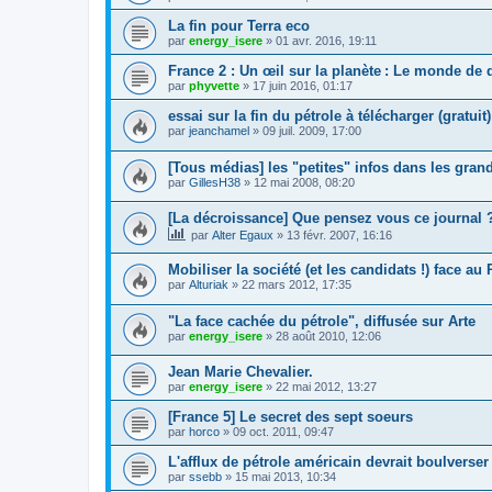
La fin pour Terra eco
par
energy_isere
»
01 avr. 2016, 19:11
France 2 : Un œil sur la planète : Le monde de
par
phyvette
»
17 juin 2016, 01:17
essai sur la fin du pétrole à télécharger (gratuit)
par
jeanchamel
»
09 juil. 2009, 17:00
[Tous médias] les "petites" infos dans les gra
par
GillesH38
»
12 mai 2008, 08:20
[La décroissance] Que pensez vous ce journal 
par
Alter Egaux
»
13 févr. 2007, 16:16
Mobiliser la société (et les candidats !) face au
par
Alturiak
»
22 mars 2012, 17:35
"La face cachée du pétrole", diffusée sur Arte
par
energy_isere
»
28 août 2010, 12:06
Jean Marie Chevalier.
par
energy_isere
»
22 mai 2012, 13:27
[France 5] Le secret des sept soeurs
par
horco
»
09 oct. 2011, 09:47
L'afflux de pétrole américain devrait boulverser
par
ssebb
»
15 mai 2013, 10:34