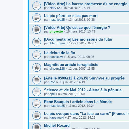
[Video Arte] La fausse promesse d'une energie
par
Herv12
»
15 mai 2013, 18:44
Le pic pétrolier n'est pas mort
par
matthieu25
»
13 mai 2013, 09:38
[Vidéo Arte] Qu'est ce que l'énergie ?
par
phyvette
»
18 mars 2013, 13:43
[Documentaire] Les moissons du futur
par
Alter Egaux
»
12 oct. 2012, 07:07
Le début de la fin
par
bennieuw
»
15 janv. 2013, 09:05
Magnifique article terraplatiste
par
vincent128
»
12 oct. 2007, 11:55
[Arte le 05/06/12 à 20h35] Survivre au progrès
par
Rod
»
05 juin 2012, 14:19
Science et vie Mai 2012 - Alerte à la pénurie.
par
epe
»
03 mai 2012, 19:50
René Bauquis / article dans Le Monde
par
matthieu25
»
11 mai 2012, 19:24
Le pic évoqué dans "La tête au carré" [France In
par
kaosyouki
»
27 janv. 2012, 14:26
Michel Rocard