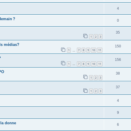
4
 demain ?
0
35
1
2
3
nds médias?
150
1
7
8
9
10
11
…
?
156
1
7
8
9
10
11
…
 PO
38
1
2
3
37
1
2
3
4
9
 la donne
6