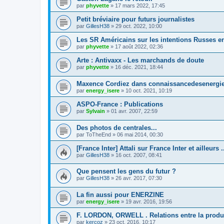
par
phyvette
»
17 mars 2022, 17:45
Petit bréviaire pour futurs journalistes
par
GillesH38
»
29 oct. 2022, 10:00
Les SR Américains sur les intentions Russes en
par
phyvette
»
17 août 2022, 02:36
Arte : Antivaxx - Les marchands de doute
par
phyvette
»
16 déc. 2021, 18:44
Maxence Cordiez dans connaissancedesenergie
par
energy_isere
»
10 oct. 2021, 10:19
ASPO-France : Publications
par
Sylvain
»
01 avr. 2007, 22:59
Des photos de centrales...
par
ToTheEnd
»
06 mai 2014, 00:30
[France Inter] Attali sur France Inter et ailleurs ..
par
GillesH38
»
16 oct. 2007, 08:41
Que pensent les gens du futur ?
par
GillesH38
»
26 avr. 2017, 07:30
La fin aussi pour ENERZINE
par
energy_isere
»
19 avr. 2016, 19:56
F. LORDON, ORWELL . Relations entre la product
par
kercoz
»
23 oct. 2016, 10:17