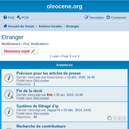
oleocene.org
FAQ
PCM
Inscription
Connexion
Accueil du forum
Actions locales
Etranger
Etranger
Modérateurs :
Rod
,
Modérateurs
Nouveau sujet
1 sujet • Page
1
sur
1
Annonces
Précison pour les articles de presse
Dernier message par
KodxUptres
«
10 déc. 2025, 16:40
Publié dans
Discussion
Réponses :
1
Fin de la récré
Dernier message par
Eric
«
25 avr. 2010, 14:46
Publié dans
Discussion
Système de filtrage d'ip
Dernier message par
Jaguar75
«
03 déc. 2014, 14:01
Publié dans
Discussion
Réponses :
40
1
2
3
Recherche de contributeurs