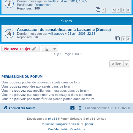
Dernier message par
krolik
«
04 avr. 2011, 16:05
Publié dans
Discussion
Réponses :
109
1
5
6
7
8
…
Sujets
Association de sensibilisation à Lausanne (Suisse)
Dernier message par
will asppec
«
23 avr. 2006, 22:53
Réponses :
26
1
2
Nouveau sujet
1 sujet • Page
1
sur
1
Aller
PERMISSIONS DU FORUM
Vous
pouvez
publier de nouveaux sujets dans ce forum
Vous
pouvez
répondre aux sujets dans ce forum
Vous
ne pouvez pas
modifier vos messages dans ce forum
Vous
ne pouvez pas
supprimer vos messages dans ce forum
Vous
ne pouvez pas
transférer de pièces jointes dans ce forum
Accueil du forum
Fuseau horaire sur
UTC+02:00
Développé par
phpBB
® Forum Software © phpBB Limited
Traduction française officielle
©
Qiaeru
Confidentialité
|
Conditions