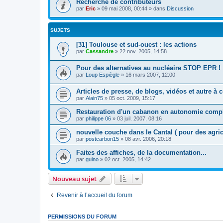
Recherche de contributeurs
par
Eric
»
09 mai 2008, 00:44
» dans
Discussion
SUJETS
[31] Toulouse et sud-ouest : les actions
par
Cassandre
»
22 nov. 2005, 14:58
Pour des alternatives au nucléaire STOP EPR !
par
Loup Espiègle
»
16 mars 2007, 12:00
Articles de presse, de blogs, vidéos et autre à
par
Alain75
»
05 oct. 2009, 15:17
Restauration d'un cabanon en autonomie compl
par
philippe 06
»
03 juil. 2007, 08:16
nouvelle couche dans le Cantal ( pour des agric
par
postcarbon15
»
08 avr. 2006, 20:18
Faites des affiches, de la documentation...
par
guino
»
02 oct. 2005, 14:42
Nouveau sujet
Revenir à l’accueil du forum
PERMISSIONS DU FORUM