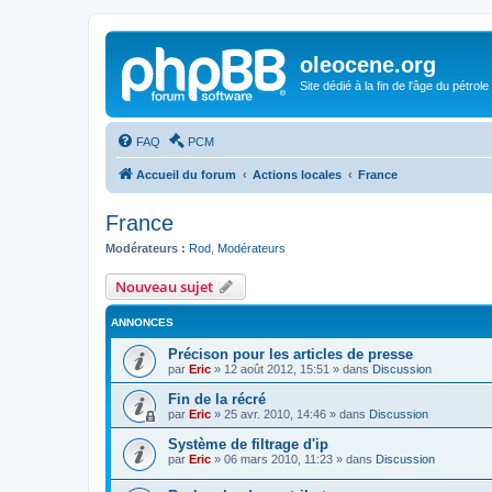
oleocene.org
Site dédié à la fin de l'âge du pétrole
FAQ
PCM
Accueil du forum
Actions locales
France
France
Modérateurs :
Rod
,
Modérateurs
Nouveau sujet
ANNONCES
Précison pour les articles de presse
par
Eric
»
12 août 2012, 15:51
» dans
Discussion
Fin de la récré
par
Eric
»
25 avr. 2010, 14:46
» dans
Discussion
Système de filtrage d'ip
par
Eric
»
06 mars 2010, 11:23
» dans
Discussion