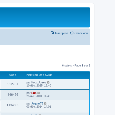
Inscription
Connexion
6 sujets • Page
1
sur
1
VUES
DERNIER MESSAGE
par
KodxUptres
512951
10 déc. 2025, 16:40
par
Eric
446466
25 avr. 2010, 14:46
par
Jaguar75
1134085
03 déc. 2014, 14:01