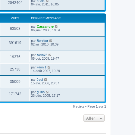
par
krolik
2042404
04 avr. 2011, 16:05
VUES
DERNIER MESSAGE
par
Cassandre
63503
06 janv. 2008, 19:04
par
Berthier
391619
02 juin 2010, 10:39
par
Alain75
19376
05 oct. 2009, 19:47
par
Filon 1
25738
14 août 2007, 10:29
par
Jeuf
35009
15 avr. 2006, 20:37
par
guino
171742
23 déc. 2005, 17:17
6 sujets • Page
1
sur
1
Aller