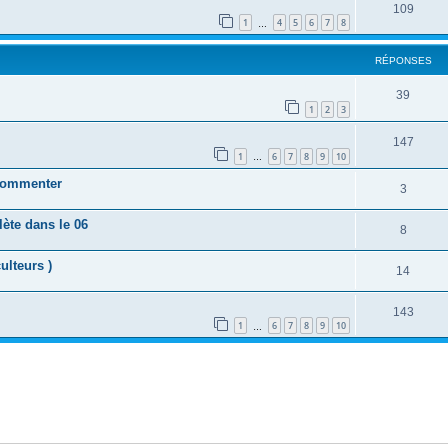
109
1
4
5
6
7
8
…
RÉPONSES
39
1
2
3
147
1
6
7
8
9
10
…
 commenter
3
ète dans le 06
8
ulteurs )
14
143
1
6
7
8
9
10
…