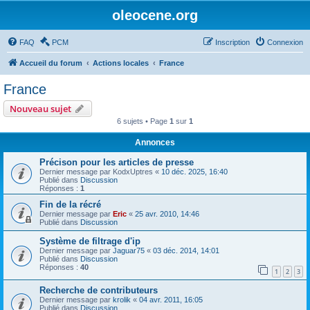
oleocene.org
FAQ
PCM
Inscription
Connexion
Accueil du forum
Actions locales
France
France
Nouveau sujet
6 sujets • Page
1
sur
1
Annonces
Précison pour les articles de presse
Dernier message par
KodxUptres
«
10 déc. 2025, 16:40
Publié dans
Discussion
Réponses :
1
Fin de la récré
Dernier message par
Eric
«
25 avr. 2010, 14:46
Publié dans
Discussion
Système de filtrage d'ip
Dernier message par
Jaguar75
«
03 déc. 2014, 14:01
Publié dans
Discussion
Réponses :
40
1
2
3
Recherche de contributeurs
Dernier message par
krolik
«
04 avr. 2011, 16:05
Publié dans
Discussion