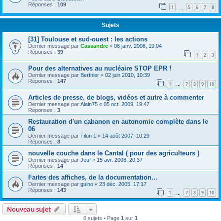
Réponses :
109
1
5
6
7
8
…
Sujets
[31] Toulouse et sud-ouest : les actions
Dernier message par
Cassandre
«
06 janv. 2008, 19:04
Réponses :
39
1
2
3
Pour des alternatives au nucléaire STOP EPR !
Dernier message par
Berthier
«
02 juin 2010, 10:39
Réponses :
147
1
7
8
9
10
…
Articles de presse, de blogs, vidéos et autre à commenter
Dernier message par
Alain75
«
05 oct. 2009, 19:47
Réponses :
3
Restauration d'un cabanon en autonomie complète dans le
06
Dernier message par
Filon 1
«
14 août 2007, 10:29
Réponses :
8
nouvelle couche dans le Cantal ( pour des agriculteurs )
Dernier message par
Jeuf
«
15 avr. 2006, 20:37
Réponses :
14
Faites des affiches, de la documentation...
Dernier message par
guino
«
23 déc. 2005, 17:17
Réponses :
143
1
7
8
9
10
…
Nouveau sujet
6 sujets • Page
1
sur
1