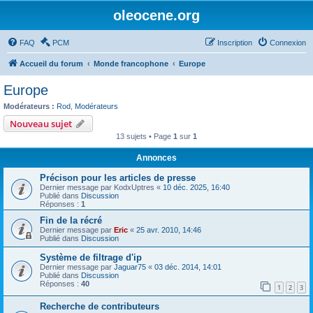
oleocene.org
FAQ
PCM
Inscription
Connexion
Accueil du forum
Monde francophone
Europe
Europe
Modérateurs :
Rod
,
Modérateurs
Nouveau sujet
13 sujets • Page
1
sur
1
Annonces
Précison pour les articles de presse
Dernier message par
KodxUptres
«
10 déc. 2025, 16:40
Publié dans
Discussion
Réponses :
1
Fin de la récré
Dernier message par
Eric
«
25 avr. 2010, 14:46
Publié dans
Discussion
Système de filtrage d'ip
Dernier message par
Jaguar75
«
03 déc. 2014, 14:01
Publié dans
Discussion
Réponses :
40
1
2
3
Recherche de contributeurs