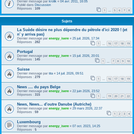
Dernier message par
krolik
«
04 avr. 2011, 16:05
Publié dans
Discussion
Réponses :
109
1
5
6
7
8
…
Sujets
La Suède désire ne plus dépendre du pétrole d'ici 2020 ! (et
n' y arriva pas)
Dernier message par
energy_isere
«
25 juil. 2026, 17:34
Réponses :
282
1
16
17
18
19
…
Portugal
Dernier message par
energy_isere
«
15 juil. 2026, 20:01
Réponses :
145
1
7
8
9
10
…
Suisse
Dernier message par
tita
«
14 juil. 2026, 09:51
Réponses :
279
1
16
17
18
19
…
News .... du pays Belge
Dernier message par
energy_isere
«
22 juin 2026, 23:52
Réponses :
315
1
19
20
21
22
…
News, News... d'outre Danube (Autriche)
Dernier message par
energy_isere
«
29 mars 2026, 22:37
Réponses :
59
1
2
3
4
Luxembourg
Dernier message par
energy_isere
«
07 oct. 2023, 14:25
Réponses :
5