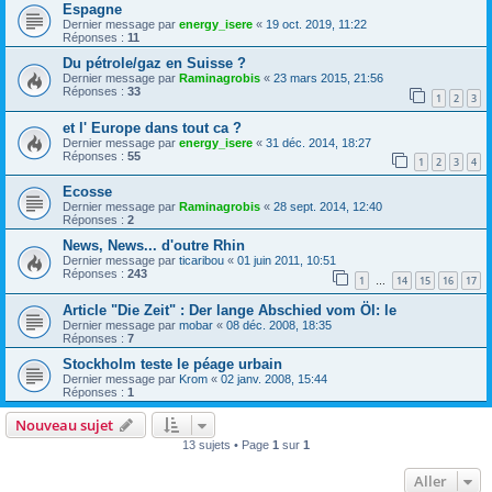
Espagne
Dernier message par
energy_isere
«
19 oct. 2019, 11:22
Réponses :
11
Du pétrole/gaz en Suisse ?
Dernier message par
Raminagrobis
«
23 mars 2015, 21:56
Réponses :
33
1
2
3
et l' Europe dans tout ca ?
Dernier message par
energy_isere
«
31 déc. 2014, 18:27
Réponses :
55
1
2
3
4
Ecosse
Dernier message par
Raminagrobis
«
28 sept. 2014, 12:40
Réponses :
2
News, News... d'outre Rhin
Dernier message par
ticaribou
«
01 juin 2011, 10:51
Réponses :
243
1
14
15
16
17
…
Article "Die Zeit" : Der lange Abschied vom Öl: le
Dernier message par
mobar
«
08 déc. 2008, 18:35
Réponses :
7
Stockholm teste le péage urbain
Dernier message par
Krom
«
02 janv. 2008, 15:44
Réponses :
1
Nouveau sujet
13 sujets • Page
1
sur
1
Aller