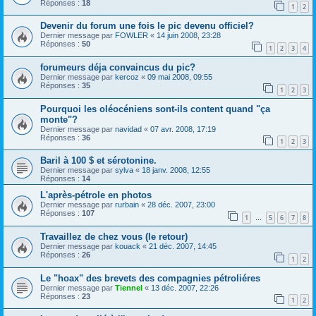
Réponses :
18
1
2
Devenir du forum une fois le pic devenu officiel?
Dernier message par
FOWLER
«
14 juin 2008, 23:28
Réponses :
50
1
2
3
4
forumeurs déja convaincus du pic?
Dernier message par
kercoz
«
09 mai 2008, 09:55
Réponses :
35
1
2
3
Pourquoi les oléocéniens sont-ils content quand "ça
monte"?
Dernier message par
navidad
«
07 avr. 2008, 17:19
Réponses :
36
1
2
3
Baril à 100 $ et sérotonine.
Dernier message par
sylva
«
18 janv. 2008, 12:55
Réponses :
14
L'après-pétrole en photos
Dernier message par
rurbain
«
28 déc. 2007, 23:00
Réponses :
107
1
5
6
7
8
…
Travaillez de chez vous (le retour)
Dernier message par
kouack
«
21 déc. 2007, 14:45
Réponses :
26
1
2
Le "hoax" des brevets des compagnies pétroliéres
Dernier message par
Tiennel
«
13 déc. 2007, 22:26
Réponses :
23
1
2