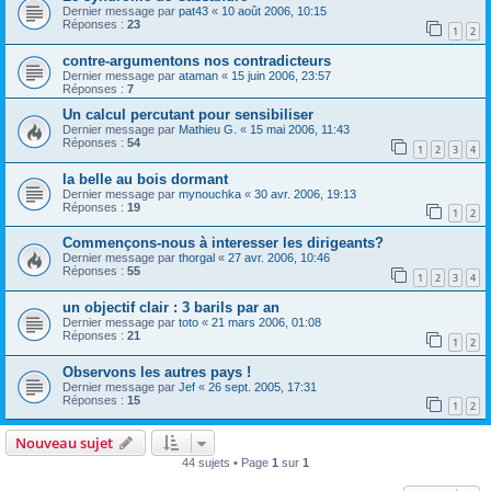
Dernier message par
pat43
«
10 août 2006, 10:15
Réponses :
23
1
2
contre-argumentons nos contradicteurs
Dernier message par
ataman
«
15 juin 2006, 23:57
Réponses :
7
Un calcul percutant pour sensibiliser
Dernier message par
Mathieu G.
«
15 mai 2006, 11:43
Réponses :
54
1
2
3
4
la belle au bois dormant
Dernier message par
mynouchka
«
30 avr. 2006, 19:13
Réponses :
19
1
2
Commençons-nous à interesser les dirigeants?
Dernier message par
thorgal
«
27 avr. 2006, 10:46
Réponses :
55
1
2
3
4
un objectif clair : 3 barils par an
Dernier message par
toto
«
21 mars 2006, 01:08
Réponses :
21
1
2
Observons les autres pays !
Dernier message par
Jef
«
26 sept. 2005, 17:31
Réponses :
15
1
2
Nouveau sujet
44 sujets • Page
1
sur
1