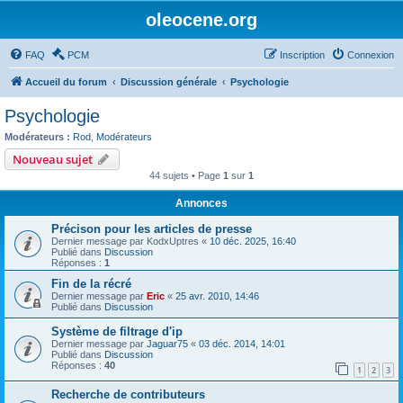
oleocene.org
FAQ
PCM
Inscription
Connexion
Accueil du forum
Discussion générale
Psychologie
Psychologie
Modérateurs :
Rod
,
Modérateurs
Nouveau sujet
44 sujets • Page
1
sur
1
Annonces
Précison pour les articles de presse
Dernier message par
KodxUptres
«
10 déc. 2025, 16:40
Publié dans
Discussion
Réponses :
1
Fin de la récré
Dernier message par
Eric
«
25 avr. 2010, 14:46
Publié dans
Discussion
Système de filtrage d'ip
Dernier message par
Jaguar75
«
03 déc. 2014, 14:01
Publié dans
Discussion
Réponses :
40
1
2
3
Recherche de contributeurs