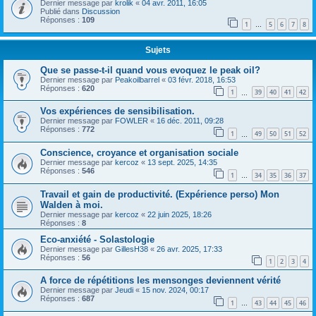
Dernier message par
krolik
«
04 avr. 2011, 16:05
Publié dans
Discussion
Réponses :
109
1
5
6
7
8
…
Sujets
Que se passe-t-il quand vous evoquez le peak oil?
Dernier message par
Peakoilbarrel
«
03 févr. 2018, 16:53
Réponses :
620
1
39
40
41
42
…
Vos expériences de sensibilisation.
Dernier message par
FOWLER
«
16 déc. 2011, 09:28
Réponses :
772
1
49
50
51
52
…
Conscience, croyance et organisation sociale
Dernier message par
kercoz
«
13 sept. 2025, 14:35
Réponses :
546
1
34
35
36
37
…
Travail et gain de productivité. (Expérience perso) Mon
Walden à moi.
Dernier message par
kercoz
«
22 juin 2025, 18:26
Réponses :
8
Eco-anxiété - Solastologie
Dernier message par
GillesH38
«
26 avr. 2025, 17:33
Réponses :
56
1
2
3
4
A force de répétitions les mensonges deviennent vérité
Dernier message par
Jeudi
«
15 nov. 2024, 00:17
Réponses :
687
1
43
44
45
46
…