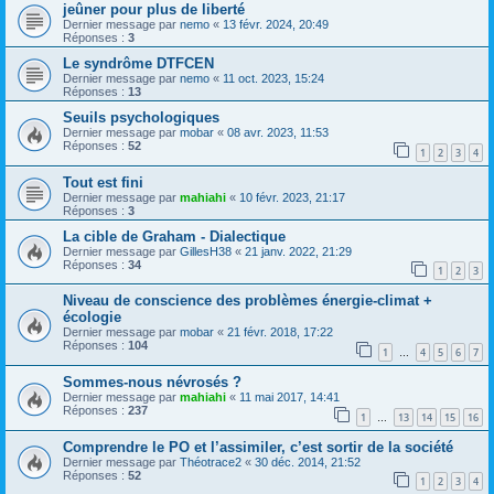
jeûner pour plus de liberté
Dernier message par
nemo
«
13 févr. 2024, 20:49
Réponses :
3
Le syndrôme DTFCEN
Dernier message par
nemo
«
11 oct. 2023, 15:24
Réponses :
13
Seuils psychologiques
Dernier message par
mobar
«
08 avr. 2023, 11:53
Réponses :
52
1
2
3
4
Tout est fini
Dernier message par
mahiahi
«
10 févr. 2023, 21:17
Réponses :
3
La cible de Graham - Dialectique
Dernier message par
GillesH38
«
21 janv. 2022, 21:29
Réponses :
34
1
2
3
Niveau de conscience des problèmes énergie-climat +
écologie
Dernier message par
mobar
«
21 févr. 2018, 17:22
Réponses :
104
1
4
5
6
7
…
Sommes-nous névrosés ?
Dernier message par
mahiahi
«
11 mai 2017, 14:41
Réponses :
237
1
13
14
15
16
…
Comprendre le PO et l’assimiler, c’est sortir de la société
Dernier message par
Théotrace2
«
30 déc. 2014, 21:52
Réponses :
52
1
2
3
4