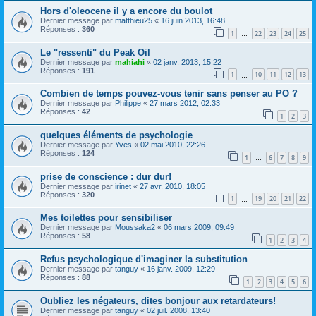
Hors d'oleocene il y a encore du boulot
Dernier message par
matthieu25
«
16 juin 2013, 16:48
Réponses :
360
1
22
23
24
25
…
Le "ressenti" du Peak Oil
Dernier message par
mahiahi
«
02 janv. 2013, 15:22
Réponses :
191
1
10
11
12
13
…
Combien de temps pouvez-vous tenir sans penser au PO ?
Dernier message par
Philippe
«
27 mars 2012, 02:33
Réponses :
42
1
2
3
quelques éléments de psychologie
Dernier message par
Yves
«
02 mai 2010, 22:26
Réponses :
124
1
6
7
8
9
…
prise de conscience : dur dur!
Dernier message par
irinet
«
27 avr. 2010, 18:05
Réponses :
320
1
19
20
21
22
…
Mes toilettes pour sensibiliser
Dernier message par
Moussaka2
«
06 mars 2009, 09:49
Réponses :
58
1
2
3
4
Refus psychologique d'imaginer la substitution
Dernier message par
tanguy
«
16 janv. 2009, 12:29
Réponses :
88
1
2
3
4
5
6
Oubliez les négateurs, dites bonjour aux retardateurs!
Dernier message par
tanguy
«
02 juil. 2008, 13:40