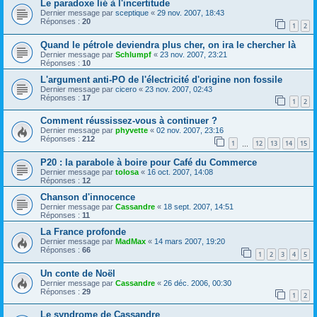
Le paradoxe lié à l'incertitude
Dernier message par
sceptique
«
29 nov. 2007, 18:43
Réponses :
20
1
2
Quand le pétrole deviendra plus cher, on ira le chercher là
Dernier message par
Schlumpf
«
23 nov. 2007, 23:21
Réponses :
10
L'argument anti-PO de l'électricité d'origine non fossile
Dernier message par
cicero
«
23 nov. 2007, 02:43
Réponses :
17
1
2
Comment réussissez-vous à continuer ?
Dernier message par
phyvette
«
02 nov. 2007, 23:16
Réponses :
212
1
12
13
14
15
…
P20 : la parabole à boire pour Café du Commerce
Dernier message par
tolosa
«
16 oct. 2007, 14:08
Réponses :
12
Chanson d'innocence
Dernier message par
Cassandre
«
18 sept. 2007, 14:51
Réponses :
11
La France profonde
Dernier message par
MadMax
«
14 mars 2007, 19:20
Réponses :
66
1
2
3
4
5
Un conte de Noël
Dernier message par
Cassandre
«
26 déc. 2006, 00:30
Réponses :
29
1
2
Le syndrome de Cassandre