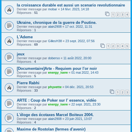
la croissance durable est aussi un scenario revolutionnaire
Dernier message par
mobar
«
14 févr. 2023, 14:18
Réponses :
51
1
2
3
4
Ukraine, chronique de la guerre de Poutine.
Dernier message par
alain2908
«
17 oct. 2022, 11:31
Réponses :
1
L'Ademe
Dernier message par
GillesH38
«
23 sept. 2022, 07:56
Réponses :
69
1
2
3
4
5
jeux
Dernier message par
doberso
«
11 août 2022, 20:00
Réponses :
4
[Documentaire]Arte - Requiem pour l'or noir
Dernier message par
energy_isere
«
01 mai 2022, 14:43
Réponses :
5
Pierre Rabhi
Dernier message par
phyvette
«
04 déc. 2021, 20:53
Réponses :
33
1
2
3
ARTE : Coup de Poker sur l' essence, vidéo
Dernier message par
energy_isere
«
22 sept. 2021, 23:30
Réponses :
2
L'éloge des écotaxes Marcel Boiteux 2004.
Dernier message par
alain2908
«
23 juin 2021, 13:07
Réponses :
4
Maxime de Rostolan (fermes d'avenir)