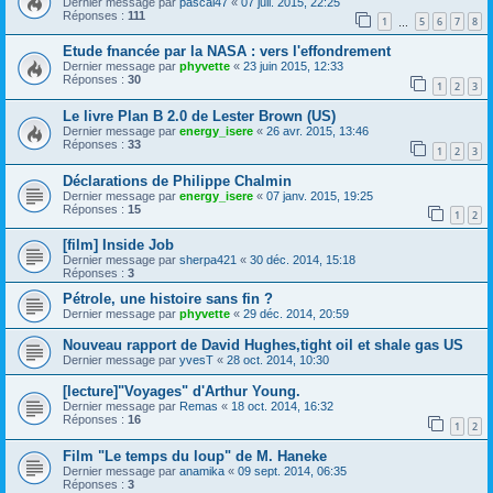
Dernier message par
pascal47
«
07 juil. 2015, 22:25
Réponses :
111
1
5
6
7
8
…
Etude fnancée par la NASA : vers l'effondrement
Dernier message par
phyvette
«
23 juin 2015, 12:33
Réponses :
30
1
2
3
Le livre Plan B 2.0 de Lester Brown (US)
Dernier message par
energy_isere
«
26 avr. 2015, 13:46
Réponses :
33
1
2
3
Déclarations de Philippe Chalmin
Dernier message par
energy_isere
«
07 janv. 2015, 19:25
Réponses :
15
1
2
[film] Inside Job
Dernier message par
sherpa421
«
30 déc. 2014, 15:18
Réponses :
3
Pétrole, une histoire sans fin ?
Dernier message par
phyvette
«
29 déc. 2014, 20:59
Nouveau rapport de David Hughes,tight oil et shale gas US
Dernier message par
yvesT
«
28 oct. 2014, 10:30
[lecture]"Voyages" d'Arthur Young.
Dernier message par
Remas
«
18 oct. 2014, 16:32
Réponses :
16
1
2
Film "Le temps du loup" de M. Haneke
Dernier message par
anamika
«
09 sept. 2014, 06:35
Réponses :
3