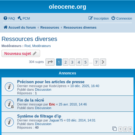
oleocene.org
FAQ
PCM
Inscription
Connexion
Accueil du forum
Ressources
Ressources diverses
Ressources diverses
Modérateurs :
Rod
,
Modérateurs
Nouveau sujet
Page
1
sur
7
1
2
3
4
5
7
Suivant
304 sujets
…
Annonces
Précison pour les articles de presse
Dernier message par
KodxUptres
«
10 déc. 2025, 16:40
Publié dans
Discussion
Réponses :
1
Fin de la récré
Dernier message par
Eric
«
25 avr. 2010, 14:46
Publié dans
Discussion
Système de filtrage d'ip
Dernier message par
Jaguar75
«
03 déc. 2014, 14:01
Publié dans
Discussion
Réponses :
40
1
2
3