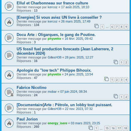
Ellul et Charbonneau sur france culture
Dernier message par
kercoz
«
17 août 2025, 18:10
Réponses :
13
[Energies] Si vous aviez UN livre à conseiller ?
Dernier message par
kercoz
«
26 mars 2025, 17:49
Réponses :
134
1
6
7
8
9
…
Docu Arte : Oligarques, le gang de Poutine.
Dernier message par
phyvette
«
16 févr. 2025, 09:42
Réponses :
3
US fossil fuel production forecasts (Jean Laherrere, 2
décembre 2024)
Dernier message par
GillesH38
«
28 janv. 2025, 12:27
Réponses :
16
1
2
Apologie du "low tech" Philippe Bihouix.
Dernier message par
phyvette
«
24 janv. 2025, 13:54
Réponses :
47
1
2
3
4
Fabrice Nicolino
Dernier message par
mobar
«
07 juin 2024, 08:34
Réponses :
24
1
2
[Documentaire]Arte : Pétrole, un lobby tout puissant.
Dernier message par
GillesH38
«
22 nov. 2023, 07:32
Réponses :
1
Paul Jorion
Dernier message par
energy_isere
«
03 mars 2023, 23:25
Réponses :
260
1
15
16
17
18
…