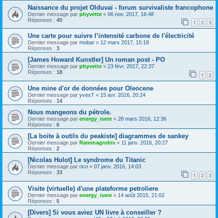
Naissance du projet Olduvai - forum survivaliste francophone
Dernier message par
phyvette
«
06 nov. 2017, 16:48
Réponses :
40
1
2
3
Une carte pour suivre l’intensité carbone de l'électricité
Dernier message par
mobar
«
12 mars 2017, 15:18
Réponses :
3
[James Howard Kunstler] Un roman post - PO
Dernier message par
phyvette
«
23 févr. 2017, 22:37
Réponses :
18
1
2
Une mine d'or de données pour Oleocene
Dernier message par
yvesT
«
15 avr. 2016, 20:24
Réponses :
14
Nous mangeons du pétrole.
Dernier message par
energy_isere
«
28 mars 2016, 12:36
Réponses :
6
[La boite à outils du peakiste] diagrammes de sankey
Dernier message par
Raminagrobis
«
11 janv. 2016, 20:27
Réponses :
2
[Nicolas Hulot] Le syndrome du Titanic
Dernier message par
rico
«
07 janv. 2016, 14:03
Réponses :
33
1
2
3
Visite (virtuelle) d'une plateforme petroliere
Dernier message par
energy_isere
«
14 août 2015, 21:02
Réponses :
5
[Divers] Si vous aviez UN livre à conseiller ?