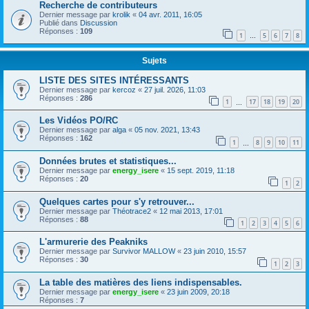
Recherche de contributeurs
Dernier message par
krolik
«
04 avr. 2011, 16:05
Publié dans
Discussion
Réponses :
109
1
5
6
7
8
…
Sujets
LISTE DES SITES INTÉRESSANTS
Dernier message par
kercoz
«
27 juil. 2026, 11:03
Réponses :
286
1
17
18
19
20
…
Les Vidéos PO/RC
Dernier message par
alga
«
05 nov. 2021, 13:43
Réponses :
162
1
8
9
10
11
…
Données brutes et statistiques...
Dernier message par
energy_isere
«
15 sept. 2019, 11:18
Réponses :
20
1
2
Quelques cartes pour s'y retrouver...
Dernier message par
Théotrace2
«
12 mai 2013, 17:01
Réponses :
88
1
2
3
4
5
6
L'armurerie des Peakniks
Dernier message par
Survivor MALLOW
«
23 juin 2010, 15:57
Réponses :
30
1
2
3
La table des matières des liens indispensables.
Dernier message par
energy_isere
«
23 juin 2009, 20:18
Réponses :
7