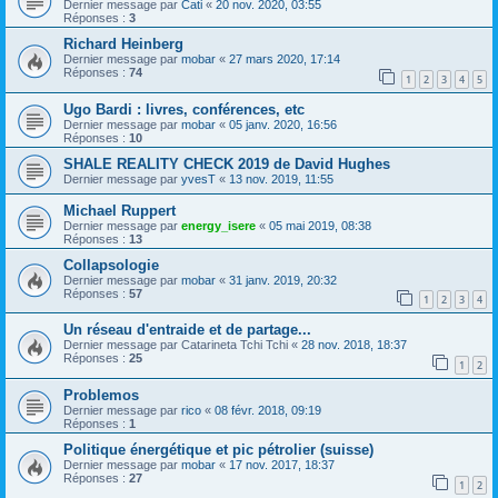
Dernier message par
Cati
«
20 nov. 2020, 03:55
Réponses :
3
Richard Heinberg
Dernier message par
mobar
«
27 mars 2020, 17:14
Réponses :
74
1
2
3
4
5
Ugo Bardi : livres, conférences, etc
Dernier message par
mobar
«
05 janv. 2020, 16:56
Réponses :
10
SHALE REALITY CHECK 2019 de David Hughes
Dernier message par
yvesT
«
13 nov. 2019, 11:55
Michael Ruppert
Dernier message par
energy_isere
«
05 mai 2019, 08:38
Réponses :
13
Collapsologie
Dernier message par
mobar
«
31 janv. 2019, 20:32
Réponses :
57
1
2
3
4
Un réseau d'entraide et de partage...
Dernier message par
Catarineta Tchi Tchi
«
28 nov. 2018, 18:37
Réponses :
25
1
2
Problemos
Dernier message par
rico
«
08 févr. 2018, 09:19
Réponses :
1
Politique énergétique et pic pétrolier (suisse)
Dernier message par
mobar
«
17 nov. 2017, 18:37
Réponses :
27
1
2