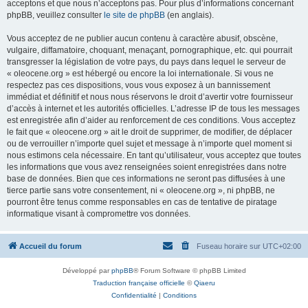
acceptons et que nous n’acceptons pas. Pour plus d’informations concernant
phpBB, veuillez consulter
le site de phpBB
(en anglais).
Vous acceptez de ne publier aucun contenu à caractère abusif, obscène,
vulgaire, diffamatoire, choquant, menaçant, pornographique, etc. qui pourrait
transgresser la législation de votre pays, du pays dans lequel le serveur de
« oleocene.org » est hébergé ou encore la loi internationale. Si vous ne
respectez pas ces dispositions, vous vous exposez à un bannissement
immédiat et définitif et nous nous réservons le droit d’avertir votre fournisseur
d’accès à internet et les autorités officielles. L’adresse IP de tous les messages
est enregistrée afin d’aider au renforcement de ces conditions. Vous acceptez
le fait que « oleocene.org » ait le droit de supprimer, de modifier, de déplacer
ou de verrouiller n’importe quel sujet et message à n’importe quel moment si
nous estimons cela nécessaire. En tant qu’utilisateur, vous acceptez que toutes
les informations que vous avez renseignées soient enregistrées dans notre
base de données. Bien que ces informations ne seront pas diffusées à une
tierce partie sans votre consentement, ni « oleocene.org », ni phpBB, ne
pourront être tenus comme responsables en cas de tentative de piratage
informatique visant à compromettre vos données.
Accueil du forum
Fuseau horaire sur
UTC+02:00
Développé par
phpBB
® Forum Software © phpBB Limited
Traduction française officielle
©
Qiaeru
Confidentialité
|
Conditions