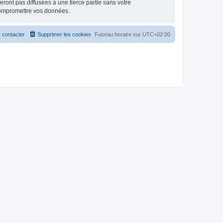
ont pas diffusées à une tierce partie sans votre
compromettre vos données.
 contacter
Supprimer les cookies
Fuseau horaire sur
UTC+02:00