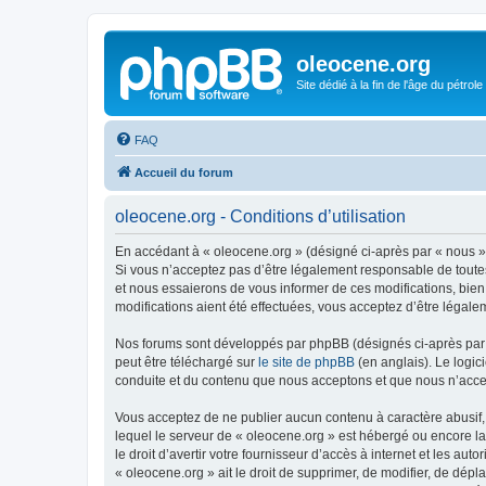
oleocene.org
Site dédié à la fin de l'âge du pétrole
FAQ
Accueil du forum
oleocene.org - Conditions d’utilisation
En accédant à « oleocene.org » (désigné ci-après par « nous »,
Si vous n’acceptez pas d’être légalement responsable de toutes
et nous essaierons de vous informer de ces modifications, bien
modifications aient été effectuées, vous acceptez d’être légale
Nos forums sont développés par phpBB (désignés ci-après par «
peut être téléchargé sur
le site de phpBB
(en anglais). Le logic
conduite et du contenu que nous acceptons et que nous n’acce
Vous acceptez de ne publier aucun contenu à caractère abusif, 
lequel le serveur de « oleocene.org » est hébergé ou encore la
le droit d’avertir votre fournisseur d’accès à internet et les au
« oleocene.org » ait le droit de supprimer, de modifier, de dép