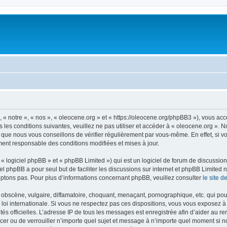
 « notre », « nos », « oleocene.org » et « https://oleocene.org/phpBB3 »), vous ac
 les conditions suivantes, veuillez ne pas utiliser et accéder à « oleocene.org ».
 que nous vous conseillons de vérifier régulièrement par vous-même. En effet, si v
ment responsable des conditions modifiées et mises à jour.
 logiciel phpBB » et « phpBB Limited ») qui est un logiciel de forum de discussio
iel phpBB a pour seul but de faciliter les discussions sur internet et phpBB Limit
ptons pas. Pour plus d’informations concernant phpBB, veuillez consulter
le site 
obscène, vulgaire, diffamatoire, choquant, menaçant, pornographique, etc. qui pourr
 loi internationale. Si vous ne respectez pas ces dispositions, vous vous exposez 
torités officielles. L’adresse IP de tous les messages est enregistrée afin d’aider au 
lacer ou de verrouiller n’importe quel sujet et message à n’importe quel moment si n