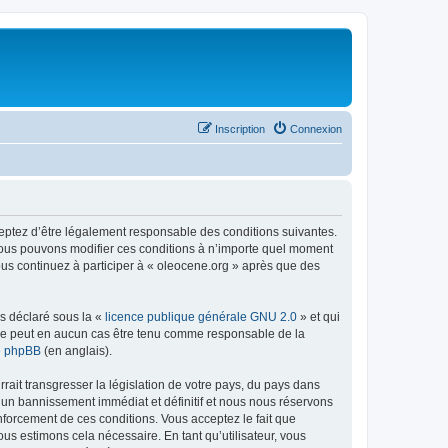
Inscription
Connexion
ceptez d’être légalement responsable des conditions suivantes.
 Nous pouvons modifier ces conditions à n’importe quel moment
ous continuez à participer à « oleocene.org » après que des
ns déclaré sous la «
licence publique générale GNU 2.0
» et qui
ed ne peut en aucun cas être tenu comme responsable de la
de phpBB
(en anglais).
ait transgresser la législation de votre pays, du pays dans
à un bannissement immédiat et définitif et nous nous réservons
renforcement de ces conditions. Vous acceptez le fait que
ous estimons cela nécessaire. En tant qu’utilisateur, vous