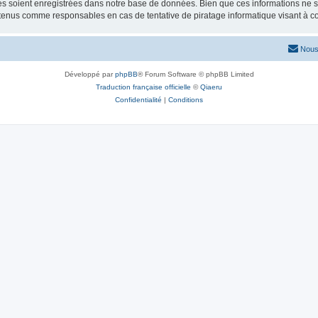
 soient enregistrées dans notre base de données. Bien que ces informations ne ser
 tenus comme responsables en cas de tentative de piratage informatique visant à 
Nous
Développé par
phpBB
® Forum Software © phpBB Limited
Traduction française officielle
©
Qiaeru
Confidentialité
|
Conditions