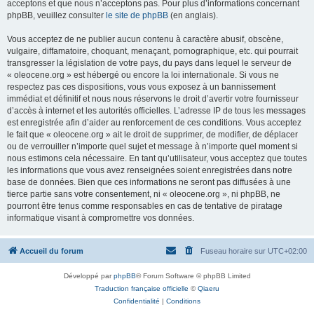
acceptons et que nous n’acceptons pas. Pour plus d’informations concernant
phpBB, veuillez consulter
le site de phpBB
(en anglais).
Vous acceptez de ne publier aucun contenu à caractère abusif, obscène,
vulgaire, diffamatoire, choquant, menaçant, pornographique, etc. qui pourrait
transgresser la législation de votre pays, du pays dans lequel le serveur de
« oleocene.org » est hébergé ou encore la loi internationale. Si vous ne
respectez pas ces dispositions, vous vous exposez à un bannissement
immédiat et définitif et nous nous réservons le droit d’avertir votre fournisseur
d’accès à internet et les autorités officielles. L’adresse IP de tous les messages
est enregistrée afin d’aider au renforcement de ces conditions. Vous acceptez
le fait que « oleocene.org » ait le droit de supprimer, de modifier, de déplacer
ou de verrouiller n’importe quel sujet et message à n’importe quel moment si
nous estimons cela nécessaire. En tant qu’utilisateur, vous acceptez que toutes
les informations que vous avez renseignées soient enregistrées dans notre
base de données. Bien que ces informations ne seront pas diffusées à une
tierce partie sans votre consentement, ni « oleocene.org », ni phpBB, ne
pourront être tenus comme responsables en cas de tentative de piratage
informatique visant à compromettre vos données.
Accueil du forum
Fuseau horaire sur
UTC+02:00
Développé par
phpBB
® Forum Software © phpBB Limited
Traduction française officielle
©
Qiaeru
Confidentialité
|
Conditions