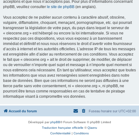
acceptons et que nous n’acceptons pas. Pour plus d’informations concernant
phpBB, veuillez consulter
le site de phpBB
(en anglais).
Vous acceptez de ne publier aucun contenu à caractère abusif, obscène,
vulgaire, diffamatoire, choquant, menaçant, pornographique, etc. qui pourrait
transgresser la législation de votre pays, du pays dans lequel le serveur de
« oleocene.org » est hébergé ou encore la loi internationale. Si vous ne
respectez pas ces dispositions, vous vous exposez à un bannissement
immédiat et définitif et nous nous réservons le droit d’avertir votre fournisseur
d’accès à internet et les autorités officielles. L’adresse IP de tous les messages
est enregistrée afin d’aider au renforcement de ces conditions. Vous acceptez
le fait que « oleocene.org » ait le droit de supprimer, de modifier, de déplacer
ou de verrouiller n’importe quel sujet et message à n’importe quel moment si
nous estimons cela nécessaire. En tant qu’utilisateur, vous acceptez que toutes
les informations que vous avez renseignées soient enregistrées dans notre
base de données. Bien que ces informations ne seront pas diffusées à une
tierce partie sans votre consentement, ni « oleocene.org », ni phpBB, ne
pourront être tenus comme responsables en cas de tentative de piratage
informatique visant à compromettre vos données.
Accueil du forum
Fuseau horaire sur
UTC+02:00
Développé par
phpBB
® Forum Software © phpBB Limited
Traduction française officielle
©
Qiaeru
Confidentialité
|
Conditions