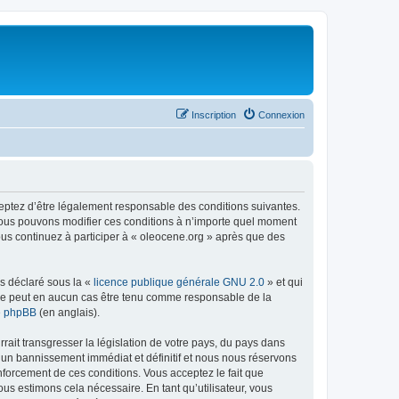
Inscription
Connexion
ceptez d’être légalement responsable des conditions suivantes.
 Nous pouvons modifier ces conditions à n’importe quel moment
ous continuez à participer à « oleocene.org » après que des
ns déclaré sous la «
licence publique générale GNU 2.0
» et qui
ed ne peut en aucun cas être tenu comme responsable de la
de phpBB
(en anglais).
ait transgresser la législation de votre pays, du pays dans
à un bannissement immédiat et définitif et nous nous réservons
renforcement de ces conditions. Vous acceptez le fait que
ous estimons cela nécessaire. En tant qu’utilisateur, vous