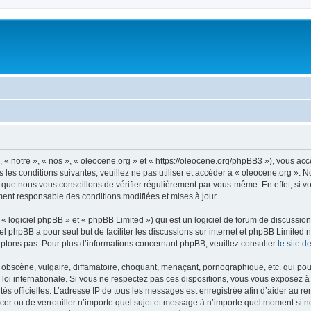
 « notre », « nos », « oleocene.org » et « https://oleocene.org/phpBB3 »), vous ac
 les conditions suivantes, veuillez ne pas utiliser et accéder à « oleocene.org ».
 que nous vous conseillons de vérifier régulièrement par vous-même. En effet, si v
ment responsable des conditions modifiées et mises à jour.
 logiciel phpBB » et « phpBB Limited ») qui est un logiciel de forum de discussio
iel phpBB a pour seul but de faciliter les discussions sur internet et phpBB Limit
ptons pas. Pour plus d’informations concernant phpBB, veuillez consulter
le site 
obscène, vulgaire, diffamatoire, choquant, menaçant, pornographique, etc. qui pourr
 loi internationale. Si vous ne respectez pas ces dispositions, vous vous exposez 
torités officielles. L’adresse IP de tous les messages est enregistrée afin d’aider au 
lacer ou de verrouiller n’importe quel sujet et message à n’importe quel moment si n