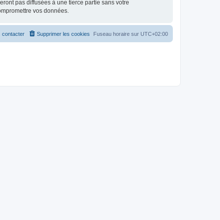
ont pas diffusées à une tierce partie sans votre
compromettre vos données.
 contacter
Supprimer les cookies
Fuseau horaire sur
UTC+02:00