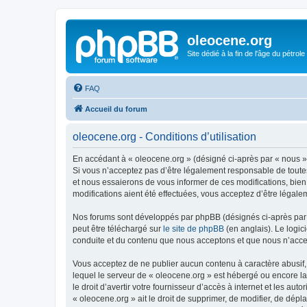
oleocene.org
Site dédié à la fin de l'âge du pétrole
FAQ
Accueil du forum
oleocene.org - Conditions d’utilisation
En accédant à « oleocene.org » (désigné ci-après par « nous »,
Si vous n’acceptez pas d’être légalement responsable de toutes
et nous essaierons de vous informer de ces modifications, bien
modifications aient été effectuées, vous acceptez d’être légale
Nos forums sont développés par phpBB (désignés ci-après par «
peut être téléchargé sur
le site de phpBB
(en anglais). Le logic
conduite et du contenu que nous acceptons et que nous n’acce
Vous acceptez de ne publier aucun contenu à caractère abusif, 
lequel le serveur de « oleocene.org » est hébergé ou encore la
le droit d’avertir votre fournisseur d’accès à internet et les au
« oleocene.org » ait le droit de supprimer, de modifier, de dép