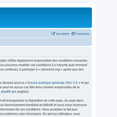
Inscription
Connexion
ceptez d’être légalement responsable des conditions suivantes.
 Nous pouvons modifier ces conditions à n’importe quel moment
ous continuez à participer à « oleocene.org » après que des
ns déclaré sous la «
licence publique générale GNU 2.0
» et qui
ed ne peut en aucun cas être tenu comme responsable de la
de phpBB
(en anglais).
ait transgresser la législation de votre pays, du pays dans
à un bannissement immédiat et définitif et nous nous réservons
renforcement de ces conditions. Vous acceptez le fait que
ous estimons cela nécessaire. En tant qu’utilisateur, vous