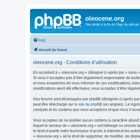
oleocene.org
Site dédié à la fin de l'âge du pétrole
FAQ
Accueil du forum
oleocene.org - Conditions d’utilisation
En accédant à « oleocene.org » (désigné ci-après par « nous »,
Si vous n’acceptez pas d’être légalement responsable de toutes
et nous essaierons de vous informer de ces modifications, bien
modifications aient été effectuées, vous acceptez d’être légale
Nos forums sont développés par phpBB (désignés ci-après par «
peut être téléchargé sur
le site de phpBB
(en anglais). Le logic
conduite et du contenu que nous acceptons et que nous n’acce
Vous acceptez de ne publier aucun contenu à caractère abusif, 
lequel le serveur de « oleocene.org » est hébergé ou encore la
le droit d’avertir votre fournisseur d’accès à internet et les au
« oleocene.org » ait le droit de supprimer, de modifier, de dép