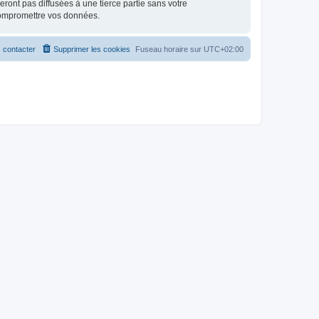
ont pas diffusées à une tierce partie sans votre
compromettre vos données.
 contacter
Supprimer les cookies
Fuseau horaire sur
UTC+02:00