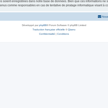
 soient enregistrées dans notre base de données. Bien que ces informations ne ser
 tenus comme responsables en cas de tentative de piratage informatique visant à 
Nous
Développé par
phpBB
® Forum Software © phpBB Limited
Traduction française officielle
©
Qiaeru
Confidentialité
|
Conditions