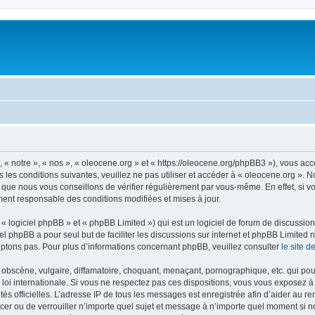
 « notre », « nos », « oleocene.org » et « https://oleocene.org/phpBB3 »), vous ac
 les conditions suivantes, veuillez ne pas utiliser et accéder à « oleocene.org ».
 que nous vous conseillons de vérifier régulièrement par vous-même. En effet, si v
ment responsable des conditions modifiées et mises à jour.
 logiciel phpBB » et « phpBB Limited ») qui est un logiciel de forum de discussio
iel phpBB a pour seul but de faciliter les discussions sur internet et phpBB Limit
ptons pas. Pour plus d’informations concernant phpBB, veuillez consulter
le site 
obscène, vulgaire, diffamatoire, choquant, menaçant, pornographique, etc. qui pourr
 loi internationale. Si vous ne respectez pas ces dispositions, vous vous exposez 
torités officielles. L’adresse IP de tous les messages est enregistrée afin d’aider au 
lacer ou de verrouiller n’importe quel sujet et message à n’importe quel moment si n