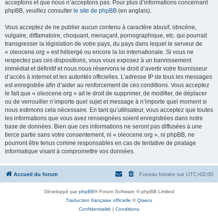
acceptons et que nous n’acceptons pas. Pour plus d’informations concernant
phpBB, veuillez consulter
le site de phpBB
(en anglais).
Vous acceptez de ne publier aucun contenu à caractère abusif, obscène,
vulgaire, diffamatoire, choquant, menaçant, pornographique, etc. qui pourrait
transgresser la législation de votre pays, du pays dans lequel le serveur de
« oleocene.org » est hébergé ou encore la loi internationale. Si vous ne
respectez pas ces dispositions, vous vous exposez à un bannissement
immédiat et définitif et nous nous réservons le droit d’avertir votre fournisseur
d’accès à internet et les autorités officielles. L’adresse IP de tous les messages
est enregistrée afin d’aider au renforcement de ces conditions. Vous acceptez
le fait que « oleocene.org » ait le droit de supprimer, de modifier, de déplacer
ou de verrouiller n’importe quel sujet et message à n’importe quel moment si
nous estimons cela nécessaire. En tant qu’utilisateur, vous acceptez que toutes
les informations que vous avez renseignées soient enregistrées dans notre
base de données. Bien que ces informations ne seront pas diffusées à une
tierce partie sans votre consentement, ni « oleocene.org », ni phpBB, ne
pourront être tenus comme responsables en cas de tentative de piratage
informatique visant à compromettre vos données.
Accueil du forum
Fuseau horaire sur
UTC+02:00
Développé par
phpBB
® Forum Software © phpBB Limited
Traduction française officielle
©
Qiaeru
Confidentialité
|
Conditions