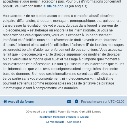
acceptons et que nous n’acceptons pas. Pour plus d’informations concernant
phpBB, veuillez consulter
le site de phpBB
(en anglais).
Vous acceptez de ne publier aucun contenu à caractère abusif, obscène,
vulgaire, diffamatoire, choquant, menaçant, pornographique, etc. qui pourrait
transgresser la législation de votre pays, du pays dans lequel le serveur de
« oleocene.org » est hébergé ou encore la loi internationale. Si vous ne
respectez pas ces dispositions, vous vous exposez à un bannissement
immédiat et définitif et nous nous réservons le droit d’avertir votre fournisseur
d’accès à internet et les autorités officielles. L’adresse IP de tous les messages
est enregistrée afin d’aider au renforcement de ces conditions. Vous acceptez
le fait que « oleocene.org » ait le droit de supprimer, de modifier, de déplacer
ou de verrouiller n’importe quel sujet et message à n’importe quel moment si
nous estimons cela nécessaire. En tant qu’utilisateur, vous acceptez que toutes
les informations que vous avez renseignées soient enregistrées dans notre
base de données. Bien que ces informations ne seront pas diffusées à une
tierce partie sans votre consentement, ni « oleocene.org », ni phpBB, ne
pourront être tenus comme responsables en cas de tentative de piratage
informatique visant à compromettre vos données.
Accueil du forum
Fuseau horaire sur
UTC+02:00
Développé par
phpBB
® Forum Software © phpBB Limited
Traduction française officielle
©
Qiaeru
Confidentialité
|
Conditions