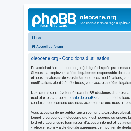
oleocene.org
Site dédié à la fin de l'âge du pétrole
FAQ
Accueil du forum
oleocene.org - Conditions d’utilisation
En accédant à « oleocene.org » (désigné ci-après par « nous »,
Si vous n’acceptez pas d’être légalement responsable de toutes
et nous essaierons de vous informer de ces modifications, bien
modifications aient été effectuées, vous acceptez d’être légale
Nos forums sont développés par phpBB (désignés ci-après par «
peut être téléchargé sur
le site de phpBB
(en anglais). Le logic
conduite et du contenu que nous acceptons et que nous n’acce
Vous acceptez de ne publier aucun contenu à caractère abusif, 
lequel le serveur de « oleocene.org » est hébergé ou encore la
le droit d’avertir votre fournisseur d’accès à internet et les au
« oleocene.org » ait le droit de supprimer, de modifier, de dép