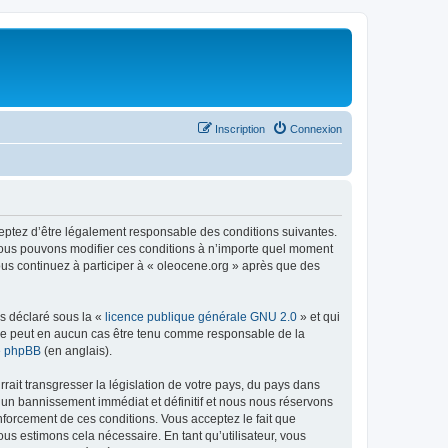
Inscription
Connexion
ceptez d’être légalement responsable des conditions suivantes.
 Nous pouvons modifier ces conditions à n’importe quel moment
ous continuez à participer à « oleocene.org » après que des
ns déclaré sous la «
licence publique générale GNU 2.0
» et qui
ed ne peut en aucun cas être tenu comme responsable de la
de phpBB
(en anglais).
ait transgresser la législation de votre pays, du pays dans
à un bannissement immédiat et définitif et nous nous réservons
renforcement de ces conditions. Vous acceptez le fait que
ous estimons cela nécessaire. En tant qu’utilisateur, vous