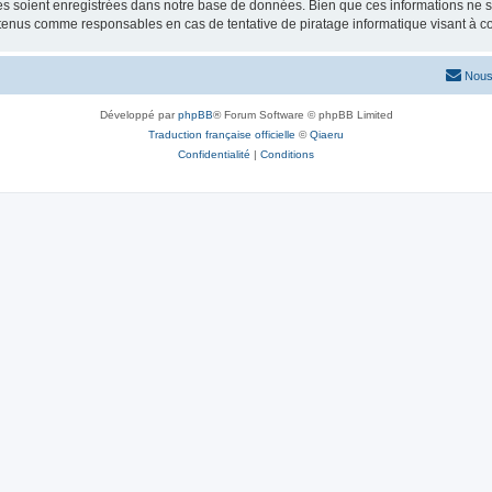
 soient enregistrées dans notre base de données. Bien que ces informations ne ser
 tenus comme responsables en cas de tentative de piratage informatique visant à 
Nous
Développé par
phpBB
® Forum Software © phpBB Limited
Traduction française officielle
©
Qiaeru
Confidentialité
|
Conditions