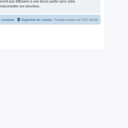
ont pas diffusées à une tierce partie sans votre
compromettre vos données.
 contacter
Supprimer les cookies
Fuseau horaire sur
UTC+02:00