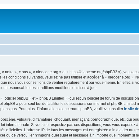
 « notre », « nos », « oleocene.org » et « https://oleocene.org/phpBB3 »), vous ac
 les conditions suivantes, veuillez ne pas utiliser et accéder à « oleocene.org ».
 que nous vous conseillons de vérifier régulièrement par vous-même. En effet, si v
ment responsable des conditions modifiées et mises à jour.
 logiciel phpBB » et « phpBB Limited ») qui est un logiciel de forum de discussio
iel phpBB a pour seul but de faciliter les discussions sur internet et phpBB Limit
ptons pas. Pour plus d’informations concernant phpBB, veuillez consulter
le site 
obscène, vulgaire, diffamatoire, choquant, menaçant, pornographique, etc. qui pourr
 loi internationale. Si vous ne respectez pas ces dispositions, vous vous exposez 
torités officielles. L’adresse IP de tous les messages est enregistrée afin d’aider au 
lacer ou de verrouiller n’importe quel sujet et message à n’importe quel moment si n