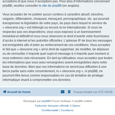
acceptons et que nous n’acceptons pas. Pour plus d’informations concernant
phpBB, veuillez consulter
le site de phpBB
(en anglais).
Vous acceptez de ne publier aucun contenu à caractère abusif, obscène,
vulgaire, diffamatoire, choquant, menaçant, pornographique, etc. qui pourrait
transgresser la législation de votre pays, du pays dans lequel le serveur de
« oleocene.org » est hébergé ou encore la loi internationale. Si vous ne
respectez pas ces dispositions, vous vous exposez à un bannissement
immédiat et définitif et nous nous réservons le droit d’avertir votre fournisseur
d’accès à internet et les autorités officielles. L’adresse IP de tous les messages
est enregistrée afin d’aider au renforcement de ces conditions. Vous acceptez
le fait que « oleocene.org » ait le droit de supprimer, de modifier, de déplacer
ou de verrouiller n’importe quel sujet et message à n’importe quel moment si
nous estimons cela nécessaire. En tant qu’utilisateur, vous acceptez que toutes
les informations que vous avez renseignées soient enregistrées dans notre
base de données. Bien que ces informations ne seront pas diffusées à une
tierce partie sans votre consentement, ni « oleocene.org », ni phpBB, ne
pourront être tenus comme responsables en cas de tentative de piratage
informatique visant à compromettre vos données.
Accueil du forum
Fuseau horaire sur
UTC+02:00
Développé par
phpBB
® Forum Software © phpBB Limited
Traduction française officielle
©
Qiaeru
Confidentialité
|
Conditions