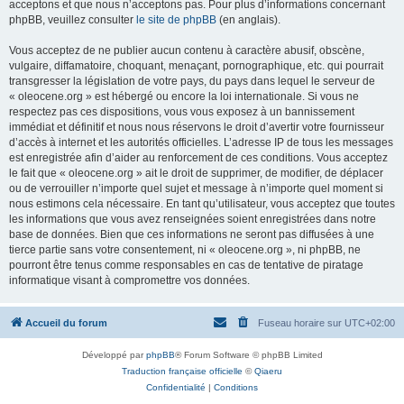
acceptons et que nous n’acceptons pas. Pour plus d’informations concernant
phpBB, veuillez consulter
le site de phpBB
(en anglais).
Vous acceptez de ne publier aucun contenu à caractère abusif, obscène,
vulgaire, diffamatoire, choquant, menaçant, pornographique, etc. qui pourrait
transgresser la législation de votre pays, du pays dans lequel le serveur de
« oleocene.org » est hébergé ou encore la loi internationale. Si vous ne
respectez pas ces dispositions, vous vous exposez à un bannissement
immédiat et définitif et nous nous réservons le droit d’avertir votre fournisseur
d’accès à internet et les autorités officielles. L’adresse IP de tous les messages
est enregistrée afin d’aider au renforcement de ces conditions. Vous acceptez
le fait que « oleocene.org » ait le droit de supprimer, de modifier, de déplacer
ou de verrouiller n’importe quel sujet et message à n’importe quel moment si
nous estimons cela nécessaire. En tant qu’utilisateur, vous acceptez que toutes
les informations que vous avez renseignées soient enregistrées dans notre
base de données. Bien que ces informations ne seront pas diffusées à une
tierce partie sans votre consentement, ni « oleocene.org », ni phpBB, ne
pourront être tenus comme responsables en cas de tentative de piratage
informatique visant à compromettre vos données.
Accueil du forum
Fuseau horaire sur
UTC+02:00
Développé par
phpBB
® Forum Software © phpBB Limited
Traduction française officielle
©
Qiaeru
Confidentialité
|
Conditions