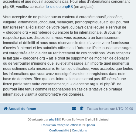
acceptons et que nous n’acceptons pas. Pour plus d’informations concernant
phpBB, veuillez consulter
le site de phpBB
(en anglais).
Vous acceptez de ne publier aucun contenu à caractère abusif, obscène,
vulgaire, diffamatoire, choquant, menaçant, pornographique, etc. qui pourrait
transgresser la législation de votre pays, du pays dans lequel le serveur de
« oleocene.org » est hébergé ou encore la loi internationale. Si vous ne
respectez pas ces dispositions, vous vous exposez à un bannissement
immédiat et définitif et nous nous réservons le droit d’avertir votre fournisseur
d’accès à internet et les autorités officielles. L’adresse IP de tous les messages
est enregistrée afin d’aider au renforcement de ces conditions. Vous acceptez
le fait que « oleocene.org » ait le droit de supprimer, de modifier, de déplacer
ou de verrouiller n’importe quel sujet et message à n’importe quel moment si
nous estimons cela nécessaire. En tant qu’utilisateur, vous acceptez que toutes
les informations que vous avez renseignées soient enregistrées dans notre
base de données. Bien que ces informations ne seront pas diffusées à une
tierce partie sans votre consentement, ni « oleocene.org », ni phpBB, ne
pourront être tenus comme responsables en cas de tentative de piratage
informatique visant à compromettre vos données.
Accueil du forum
Fuseau horaire sur
UTC+02:00
Développé par
phpBB
® Forum Software © phpBB Limited
Traduction française officielle
©
Qiaeru
Confidentialité
|
Conditions