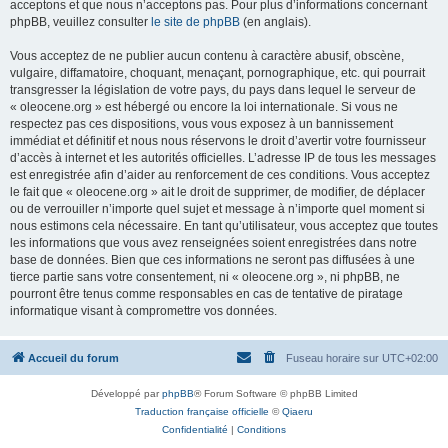
acceptons et que nous n’acceptons pas. Pour plus d’informations concernant
phpBB, veuillez consulter
le site de phpBB
(en anglais).
Vous acceptez de ne publier aucun contenu à caractère abusif, obscène,
vulgaire, diffamatoire, choquant, menaçant, pornographique, etc. qui pourrait
transgresser la législation de votre pays, du pays dans lequel le serveur de
« oleocene.org » est hébergé ou encore la loi internationale. Si vous ne
respectez pas ces dispositions, vous vous exposez à un bannissement
immédiat et définitif et nous nous réservons le droit d’avertir votre fournisseur
d’accès à internet et les autorités officielles. L’adresse IP de tous les messages
est enregistrée afin d’aider au renforcement de ces conditions. Vous acceptez
le fait que « oleocene.org » ait le droit de supprimer, de modifier, de déplacer
ou de verrouiller n’importe quel sujet et message à n’importe quel moment si
nous estimons cela nécessaire. En tant qu’utilisateur, vous acceptez que toutes
les informations que vous avez renseignées soient enregistrées dans notre
base de données. Bien que ces informations ne seront pas diffusées à une
tierce partie sans votre consentement, ni « oleocene.org », ni phpBB, ne
pourront être tenus comme responsables en cas de tentative de piratage
informatique visant à compromettre vos données.
Accueil du forum
Fuseau horaire sur
UTC+02:00
Développé par
phpBB
® Forum Software © phpBB Limited
Traduction française officielle
©
Qiaeru
Confidentialité
|
Conditions