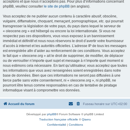
acceptons et que nous n’acceptons pas. Pour plus d’informations concernant
phpBB, veuillez consulter
le site de phpBB
(en anglais).
Vous acceptez de ne publier aucun contenu à caractère abusif, obscène,
vulgaire, diffamatoire, choquant, menaçant, pornographique, etc. qui pourrait
transgresser la législation de votre pays, du pays dans lequel le serveur de
« oleocene.org » est hébergé ou encore la loi internationale. Si vous ne
respectez pas ces dispositions, vous vous exposez à un bannissement
immédiat et définitif et nous nous réservons le droit d’avertir votre fournisseur
d’accès à internet et les autorités officielles. L’adresse IP de tous les messages
est enregistrée afin d’aider au renforcement de ces conditions. Vous acceptez
le fait que « oleocene.org » ait le droit de supprimer, de modifier, de déplacer
ou de verrouiller n’importe quel sujet et message à n’importe quel moment si
nous estimons cela nécessaire. En tant qu’utilisateur, vous acceptez que toutes
les informations que vous avez renseignées soient enregistrées dans notre
base de données. Bien que ces informations ne seront pas diffusées à une
tierce partie sans votre consentement, ni « oleocene.org », ni phpBB, ne
pourront être tenus comme responsables en cas de tentative de piratage
informatique visant à compromettre vos données.
Accueil du forum
Fuseau horaire sur
UTC+02:00
Développé par
phpBB
® Forum Software © phpBB Limited
Traduction française officielle
©
Qiaeru
Confidentialité
|
Conditions