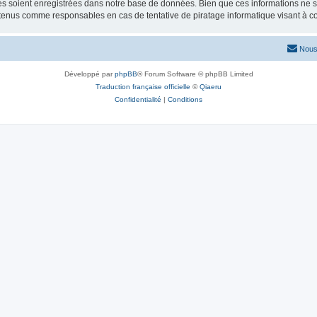
 soient enregistrées dans notre base de données. Bien que ces informations ne ser
 tenus comme responsables en cas de tentative de piratage informatique visant à 
Nous
Développé par
phpBB
® Forum Software © phpBB Limited
Traduction française officielle
©
Qiaeru
Confidentialité
|
Conditions