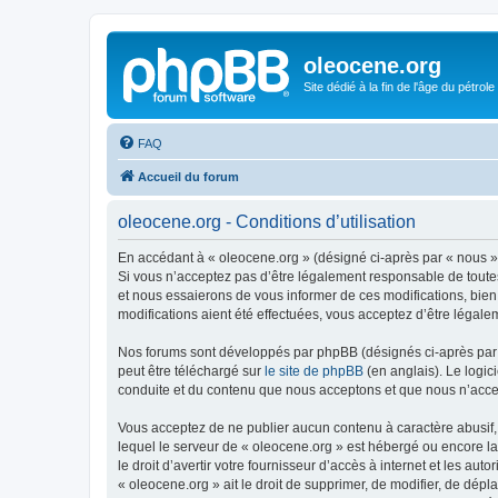
oleocene.org
Site dédié à la fin de l'âge du pétrole
FAQ
Accueil du forum
oleocene.org - Conditions d’utilisation
En accédant à « oleocene.org » (désigné ci-après par « nous »,
Si vous n’acceptez pas d’être légalement responsable de toutes
et nous essaierons de vous informer de ces modifications, bien
modifications aient été effectuées, vous acceptez d’être légale
Nos forums sont développés par phpBB (désignés ci-après par «
peut être téléchargé sur
le site de phpBB
(en anglais). Le logic
conduite et du contenu que nous acceptons et que nous n’acce
Vous acceptez de ne publier aucun contenu à caractère abusif, 
lequel le serveur de « oleocene.org » est hébergé ou encore la
le droit d’avertir votre fournisseur d’accès à internet et les au
« oleocene.org » ait le droit de supprimer, de modifier, de dép