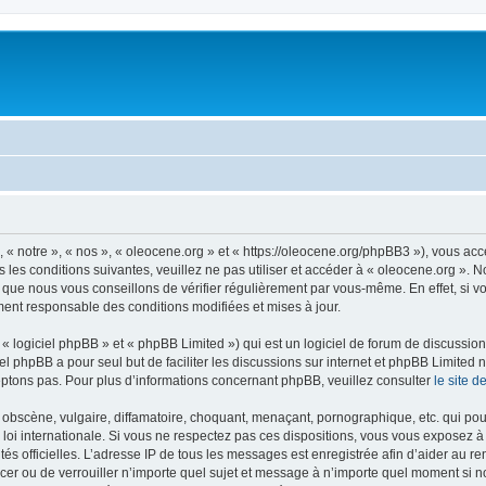
 « notre », « nos », « oleocene.org » et « https://oleocene.org/phpBB3 »), vous ac
 les conditions suivantes, veuillez ne pas utiliser et accéder à « oleocene.org ».
 que nous vous conseillons de vérifier régulièrement par vous-même. En effet, si v
ment responsable des conditions modifiées et mises à jour.
 logiciel phpBB » et « phpBB Limited ») qui est un logiciel de forum de discussio
iel phpBB a pour seul but de faciliter les discussions sur internet et phpBB Limit
ptons pas. Pour plus d’informations concernant phpBB, veuillez consulter
le site 
obscène, vulgaire, diffamatoire, choquant, menaçant, pornographique, etc. qui pourr
 loi internationale. Si vous ne respectez pas ces dispositions, vous vous exposez 
torités officielles. L’adresse IP de tous les messages est enregistrée afin d’aider au 
lacer ou de verrouiller n’importe quel sujet et message à n’importe quel moment si n