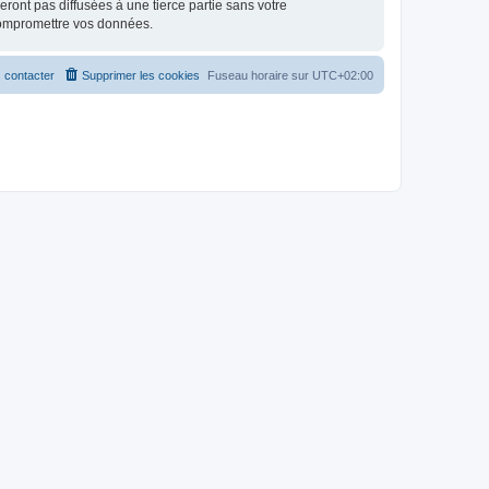
ont pas diffusées à une tierce partie sans votre
compromettre vos données.
 contacter
Supprimer les cookies
Fuseau horaire sur
UTC+02:00