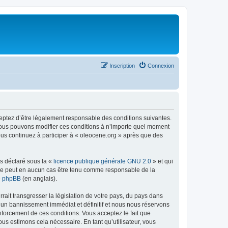
Inscription
Connexion
ceptez d’être légalement responsable des conditions suivantes.
 Nous pouvons modifier ces conditions à n’importe quel moment
ous continuez à participer à « oleocene.org » après que des
ns déclaré sous la «
licence publique générale GNU 2.0
» et qui
ed ne peut en aucun cas être tenu comme responsable de la
de phpBB
(en anglais).
ait transgresser la législation de votre pays, du pays dans
à un bannissement immédiat et définitif et nous nous réservons
renforcement de ces conditions. Vous acceptez le fait que
ous estimons cela nécessaire. En tant qu’utilisateur, vous