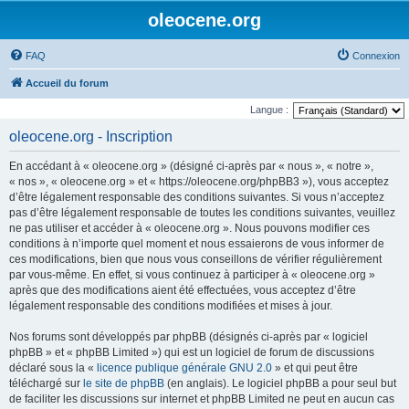
oleocene.org
FAQ
Connexion
Accueil du forum
Langue :
oleocene.org - Inscription
En accédant à « oleocene.org » (désigné ci-après par « nous », « notre »,
« nos », « oleocene.org » et « https://oleocene.org/phpBB3 »), vous acceptez
d’être légalement responsable des conditions suivantes. Si vous n’acceptez
pas d’être légalement responsable de toutes les conditions suivantes, veuillez
ne pas utiliser et accéder à « oleocene.org ». Nous pouvons modifier ces
conditions à n’importe quel moment et nous essaierons de vous informer de
ces modifications, bien que nous vous conseillons de vérifier régulièrement
par vous-même. En effet, si vous continuez à participer à « oleocene.org »
après que des modifications aient été effectuées, vous acceptez d’être
légalement responsable des conditions modifiées et mises à jour.
Nos forums sont développés par phpBB (désignés ci-après par « logiciel
phpBB » et « phpBB Limited ») qui est un logiciel de forum de discussions
déclaré sous la «
licence publique générale GNU 2.0
» et qui peut être
téléchargé sur
le site de phpBB
(en anglais). Le logiciel phpBB a pour seul but
de faciliter les discussions sur internet et phpBB Limited ne peut en aucun cas