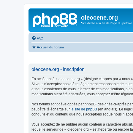
oleocene.org
Site dédié à la fin de l'âge du pétrole
FAQ
Accueil du forum
oleocene.org - Inscription
En accédant à « oleocene.org » (désigné ci-après par « nous »,
Si vous n’acceptez pas d’être légalement responsable de toutes
et nous essaierons de vous informer de ces modifications, bien
modifications aient été effectuées, vous acceptez d’être légale
Nos forums sont développés par phpBB (désignés ci-après par «
peut être téléchargé sur
le site de phpBB
(en anglais). Le logic
conduite et du contenu que nous acceptons et que nous n’acce
Vous acceptez de ne publier aucun contenu à caractère abusif, 
lequel le serveur de « oleocene.org » est hébergé ou encore la