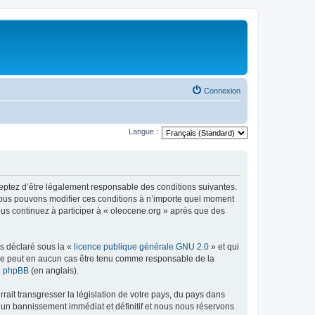
Connexion
Langue :
ceptez d’être légalement responsable des conditions suivantes.
 Nous pouvons modifier ces conditions à n’importe quel moment
ous continuez à participer à « oleocene.org » après que des
ns déclaré sous la «
licence publique générale GNU 2.0
» et qui
ed ne peut en aucun cas être tenu comme responsable de la
de phpBB
(en anglais).
ait transgresser la législation de votre pays, du pays dans
à un bannissement immédiat et définitif et nous nous réservons