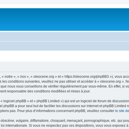
 « notre », « nos », « oleocene.org » et « https://oleocene.org/phpBB3 »), vous ac
 les conditions suivantes, veuillez ne pas utiliser et accéder à « oleocene.org ».
 que nous vous conseillons de vérifier régulièrement par vous-même. En effet, si v
ment responsable des conditions modifiées et mises à jour.
 logiciel phpBB » et « phpBB Limited ») qui est un logiciel de forum de discussio
iel phpBB a pour seul but de faciliter les discussions sur internet et phpBB Limit
ptons pas. Pour plus d’informations concernant phpBB, veuillez consulter
le site 
obscène, vulgaire, diffamatoire, choquant, menaçant, pornographique, etc. qui pourr
 loi internationale. Si vous ne respectez pas ces dispositions, vous vous exposez 