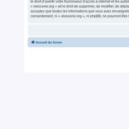
le droit d’avertir votre fournisseur d’accès à internet et les au
« oleocene.org » ait le droit de supprimer, de modifier, de dép
acceptez que toutes les informations que vous avez renseignées
consentement, ni « oleocene.org », ni phpBB, ne pourront être
Accueil du forum