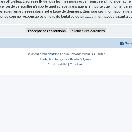
torités officielles. L’adresse IP de tous les messages est enregistrée afin d’aider au 
lacer ou de verrouiller n’importe quel sujet et message à n’importe quel moment si n
 soient enregistrées dans notre base de données. Bien que ces informations ne ser
 tenus comme responsables en cas de tentative de piratage informatique visant à 
Nous
Développé par
phpBB
® Forum Software © phpBB Limited
Traduction française officielle
©
Qiaeru
Confidentialité
|
Conditions