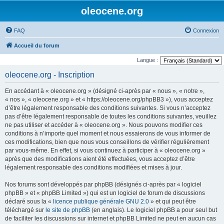
oleocene.org
FAQ
Connexion
Accueil du forum
Langue :
oleocene.org - Inscription
En accédant à « oleocene.org » (désigné ci-après par « nous », « notre »,
« nos », « oleocene.org » et « https://oleocene.org/phpBB3 »), vous acceptez
d’être légalement responsable des conditions suivantes. Si vous n’acceptez
pas d’être légalement responsable de toutes les conditions suivantes, veuillez
ne pas utiliser et accéder à « oleocene.org ». Nous pouvons modifier ces
conditions à n’importe quel moment et nous essaierons de vous informer de
ces modifications, bien que nous vous conseillons de vérifier régulièrement
par vous-même. En effet, si vous continuez à participer à « oleocene.org »
après que des modifications aient été effectuées, vous acceptez d’être
légalement responsable des conditions modifiées et mises à jour.
Nos forums sont développés par phpBB (désignés ci-après par « logiciel
phpBB » et « phpBB Limited ») qui est un logiciel de forum de discussions
déclaré sous la «
licence publique générale GNU 2.0
» et qui peut être
téléchargé sur
le site de phpBB
(en anglais). Le logiciel phpBB a pour seul but
de faciliter les discussions sur internet et phpBB Limited ne peut en aucun cas