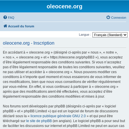
oleocene.org
FAQ
Connexion
Accueil du forum
Langue :
oleocene.org - Inscription
En accédant à « oleocene.org » (désigné ci-après par « nous », « notre »,
« nos », « oleocene.org » et « https://oleocene.org/phpBB3 »), vous acceptez
d’être légalement responsable des conditions suivantes. Si vous n’acceptez
pas d’être légalement responsable de toutes les conditions suivantes, veuillez
ne pas utiliser et accéder à « oleocene.org ». Nous pouvons modifier ces
conditions à n’importe quel moment et nous essaierons de vous informer de
ces modifications, bien que nous vous conseillons de vérifier régulièrement
par vous-même. En effet, si vous continuez à participer à « oleocene.org »
après que des modifications aient été effectuées, vous acceptez d’être
légalement responsable des conditions modifiées et mises à jour.
Nos forums sont développés par phpBB (désignés ci-après par « logiciel
phpBB » et « phpBB Limited ») qui est un logiciel de forum de discussions
déclaré sous la «
licence publique générale GNU 2.0
» et qui peut être
téléchargé sur
le site de phpBB
(en anglais). Le logiciel phpBB a pour seul but
de faciliter les discussions sur internet et phpBB Limited ne peut en aucun cas