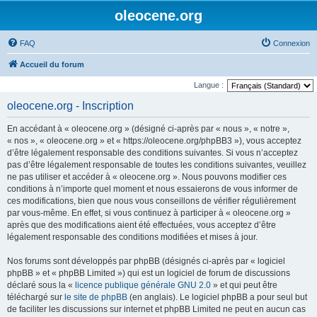
oleocene.org
FAQ
Connexion
Accueil du forum
Langue :
oleocene.org - Inscription
En accédant à « oleocene.org » (désigné ci-après par « nous », « notre »,
« nos », « oleocene.org » et « https://oleocene.org/phpBB3 »), vous acceptez
d’être légalement responsable des conditions suivantes. Si vous n’acceptez
pas d’être légalement responsable de toutes les conditions suivantes, veuillez
ne pas utiliser et accéder à « oleocene.org ». Nous pouvons modifier ces
conditions à n’importe quel moment et nous essaierons de vous informer de
ces modifications, bien que nous vous conseillons de vérifier régulièrement
par vous-même. En effet, si vous continuez à participer à « oleocene.org »
après que des modifications aient été effectuées, vous acceptez d’être
légalement responsable des conditions modifiées et mises à jour.
Nos forums sont développés par phpBB (désignés ci-après par « logiciel
phpBB » et « phpBB Limited ») qui est un logiciel de forum de discussions
déclaré sous la «
licence publique générale GNU 2.0
» et qui peut être
téléchargé sur
le site de phpBB
(en anglais). Le logiciel phpBB a pour seul but
de faciliter les discussions sur internet et phpBB Limited ne peut en aucun cas