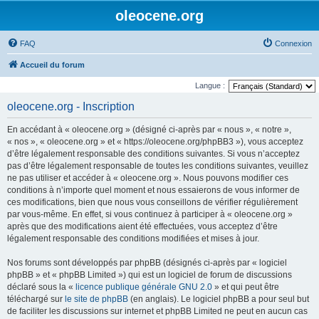
oleocene.org
FAQ
Connexion
Accueil du forum
Langue :
oleocene.org - Inscription
En accédant à « oleocene.org » (désigné ci-après par « nous », « notre »,
« nos », « oleocene.org » et « https://oleocene.org/phpBB3 »), vous acceptez
d’être légalement responsable des conditions suivantes. Si vous n’acceptez
pas d’être légalement responsable de toutes les conditions suivantes, veuillez
ne pas utiliser et accéder à « oleocene.org ». Nous pouvons modifier ces
conditions à n’importe quel moment et nous essaierons de vous informer de
ces modifications, bien que nous vous conseillons de vérifier régulièrement
par vous-même. En effet, si vous continuez à participer à « oleocene.org »
après que des modifications aient été effectuées, vous acceptez d’être
légalement responsable des conditions modifiées et mises à jour.
Nos forums sont développés par phpBB (désignés ci-après par « logiciel
phpBB » et « phpBB Limited ») qui est un logiciel de forum de discussions
déclaré sous la «
licence publique générale GNU 2.0
» et qui peut être
téléchargé sur
le site de phpBB
(en anglais). Le logiciel phpBB a pour seul but
de faciliter les discussions sur internet et phpBB Limited ne peut en aucun cas