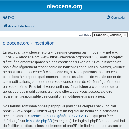
oleocene.org
FAQ
Connexion
Accueil du forum
Langue :
oleocene.org - Inscription
En accédant à « oleocene.org » (désigné ci-après par « nous », « notre »,
« nos », « oleocene.org » et « https://oleocene.org/phpBB3 »), vous acceptez
d’être légalement responsable des conditions suivantes. Si vous n’acceptez
pas d’être légalement responsable de toutes les conditions suivantes, veuillez
ne pas utiliser et accéder à « oleocene.org ». Nous pouvons modifier ces
conditions à n’importe quel moment et nous essaierons de vous informer de
ces modifications, bien que nous vous conseillons de vérifier régulièrement
par vous-même. En effet, si vous continuez à participer à « oleocene.org »
après que des modifications aient été effectuées, vous acceptez d’être
légalement responsable des conditions modifiées et mises à jour.
Nos forums sont développés par phpBB (désignés ci-après par « logiciel
phpBB » et « phpBB Limited ») qui est un logiciel de forum de discussions
déclaré sous la «
licence publique générale GNU 2.0
» et qui peut être
téléchargé sur
le site de phpBB
(en anglais). Le logiciel phpBB a pour seul but
de faciliter les discussions sur internet et phpBB Limited ne peut en aucun cas