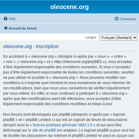
oleocene.org
FAQ
Connexion
Accueil du forum
Langue :
oleocene.org - Inscription
En accédant à « oleocene.org » (désigné ci-après par « nous », « notre »,
« nos », « oleocene.org » et « https://oleocene.org/phpBB3 »), vous acceptez
d’être légalement responsable des conditions suivantes. Si vous n’acceptez
pas d’être légalement responsable de toutes les conditions suivantes, veuillez
ne pas utiliser et accéder à « oleocene.org ». Nous pouvons modifier ces
conditions à n’importe quel moment et nous essaierons de vous informer de
ces modifications, bien que nous vous conseillons de vérifier régulièrement
par vous-même. En effet, si vous continuez à participer à « oleocene.org »
après que des modifications aient été effectuées, vous acceptez d’être
légalement responsable des conditions modifiées et mises à jour.
Nos forums sont développés par phpBB (désignés ci-après par « logiciel
phpBB » et « phpBB Limited ») qui est un logiciel de forum de discussions
déclaré sous la «
licence publique générale GNU 2.0
» et qui peut être
téléchargé sur
le site de phpBB
(en anglais). Le logiciel phpBB a pour seul but
de faciliter les discussions sur internet et phpBB Limited ne peut en aucun cas