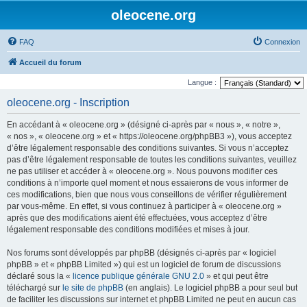
oleocene.org
FAQ
Connexion
Accueil du forum
Langue :
oleocene.org - Inscription
En accédant à « oleocene.org » (désigné ci-après par « nous », « notre »,
« nos », « oleocene.org » et « https://oleocene.org/phpBB3 »), vous acceptez
d’être légalement responsable des conditions suivantes. Si vous n’acceptez
pas d’être légalement responsable de toutes les conditions suivantes, veuillez
ne pas utiliser et accéder à « oleocene.org ». Nous pouvons modifier ces
conditions à n’importe quel moment et nous essaierons de vous informer de
ces modifications, bien que nous vous conseillons de vérifier régulièrement
par vous-même. En effet, si vous continuez à participer à « oleocene.org »
après que des modifications aient été effectuées, vous acceptez d’être
légalement responsable des conditions modifiées et mises à jour.
Nos forums sont développés par phpBB (désignés ci-après par « logiciel
phpBB » et « phpBB Limited ») qui est un logiciel de forum de discussions
déclaré sous la «
licence publique générale GNU 2.0
» et qui peut être
téléchargé sur
le site de phpBB
(en anglais). Le logiciel phpBB a pour seul but
de faciliter les discussions sur internet et phpBB Limited ne peut en aucun cas