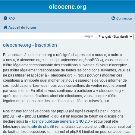
oleocene.org
FAQ
Connexion
Accueil du forum
Langue :
oleocene.org - Inscription
En accédant à « oleocene.org » (désigné ci-après par « nous », « notre »,
« nos », « oleocene.org » et « https://oleocene.org/phpBB3 »), vous acceptez
d’être légalement responsable des conditions suivantes. Si vous n’acceptez
pas d’être légalement responsable de toutes les conditions suivantes, veuillez
ne pas utiliser et accéder à « oleocene.org ». Nous pouvons modifier ces
conditions à n’importe quel moment et nous essaierons de vous informer de
ces modifications, bien que nous vous conseillons de vérifier régulièrement
par vous-même. En effet, si vous continuez à participer à « oleocene.org »
après que des modifications aient été effectuées, vous acceptez d’être
légalement responsable des conditions modifiées et mises à jour.
Nos forums sont développés par phpBB (désignés ci-après par « logiciel
phpBB » et « phpBB Limited ») qui est un logiciel de forum de discussions
déclaré sous la «
licence publique générale GNU 2.0
» et qui peut être
téléchargé sur
le site de phpBB
(en anglais). Le logiciel phpBB a pour seul but
de faciliter les discussions sur internet et phpBB Limited ne peut en aucun cas