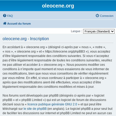
oleocene.org
FAQ
Connexion
Accueil du forum
Langue :
oleocene.org - Inscription
En accédant à « oleocene.org » (désigné ci-après par « nous », « notre »,
« nos », « oleocene.org » et « https://oleocene.org/phpBB3 »), vous acceptez
d’être légalement responsable des conditions suivantes. Si vous n’acceptez
pas d’être légalement responsable de toutes les conditions suivantes, veuillez
ne pas utiliser et accéder à « oleocene.org ». Nous pouvons modifier ces
conditions à n’importe quel moment et nous essaierons de vous informer de
ces modifications, bien que nous vous conseillons de vérifier régulièrement
par vous-même. En effet, si vous continuez à participer à « oleocene.org »
après que des modifications aient été effectuées, vous acceptez d’être
légalement responsable des conditions modifiées et mises à jour.
Nos forums sont développés par phpBB (désignés ci-après par « logiciel
phpBB » et « phpBB Limited ») qui est un logiciel de forum de discussions
déclaré sous la «
licence publique générale GNU 2.0
» et qui peut être
téléchargé sur
le site de phpBB
(en anglais). Le logiciel phpBB a pour seul but
de faciliter les discussions sur internet et phpBB Limited ne peut en aucun cas