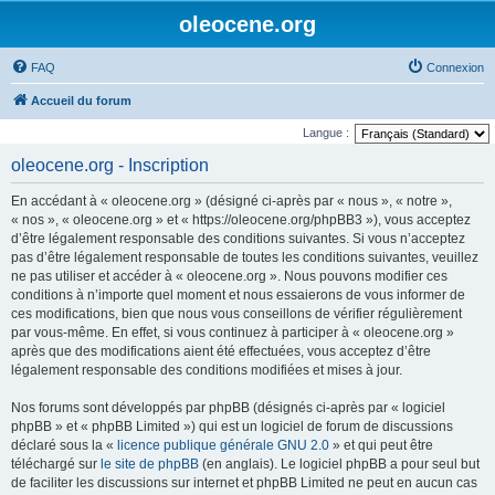
oleocene.org
FAQ
Connexion
Accueil du forum
Langue :
oleocene.org - Inscription
En accédant à « oleocene.org » (désigné ci-après par « nous », « notre »,
« nos », « oleocene.org » et « https://oleocene.org/phpBB3 »), vous acceptez
d’être légalement responsable des conditions suivantes. Si vous n’acceptez
pas d’être légalement responsable de toutes les conditions suivantes, veuillez
ne pas utiliser et accéder à « oleocene.org ». Nous pouvons modifier ces
conditions à n’importe quel moment et nous essaierons de vous informer de
ces modifications, bien que nous vous conseillons de vérifier régulièrement
par vous-même. En effet, si vous continuez à participer à « oleocene.org »
après que des modifications aient été effectuées, vous acceptez d’être
légalement responsable des conditions modifiées et mises à jour.
Nos forums sont développés par phpBB (désignés ci-après par « logiciel
phpBB » et « phpBB Limited ») qui est un logiciel de forum de discussions
déclaré sous la «
licence publique générale GNU 2.0
» et qui peut être
téléchargé sur
le site de phpBB
(en anglais). Le logiciel phpBB a pour seul but
de faciliter les discussions sur internet et phpBB Limited ne peut en aucun cas