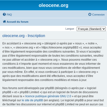
oleocene.org
FAQ
Connexion
Accueil du forum
Langue :
oleocene.org - Inscription
En accédant à « oleocene.org » (désigné ci-après par « nous », « notre »,
« nos », « oleocene.org » et « https://oleocene.org/phpBB3 »), vous acceptez
d’être légalement responsable des conditions suivantes. Si vous n’acceptez
pas d’être légalement responsable de toutes les conditions suivantes, veuillez
ne pas utiliser et accéder à « oleocene.org ». Nous pouvons modifier ces
conditions à n’importe quel moment et nous essaierons de vous informer de
ces modifications, bien que nous vous conseillons de vérifier régulièrement
par vous-même. En effet, si vous continuez à participer à « oleocene.org »
après que des modifications aient été effectuées, vous acceptez d’être
légalement responsable des conditions modifiées et mises à jour.
Nos forums sont développés par phpBB (désignés ci-après par « logiciel
phpBB » et « phpBB Limited ») qui est un logiciel de forum de discussions
déclaré sous la «
licence publique générale GNU 2.0
» et qui peut être
téléchargé sur
le site de phpBB
(en anglais). Le logiciel phpBB a pour seul but
de faciliter les discussions sur internet et phpBB Limited ne peut en aucun cas