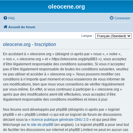
oleocene.org
FAQ
Connexion
Accueil du forum
Langue :
oleocene.org - Inscription
En accédant à « oleocene.org » (désigné ci-après par « nous », « notre »,
« nos », « oleocene.org » et « https://oleocene.org/phpBB3 »), vous acceptez
d’être légalement responsable des conditions suivantes. Si vous n’acceptez
pas d’être légalement responsable de toutes les conditions suivantes, veuillez
ne pas utiliser et accéder à « oleocene.org ». Nous pouvons modifier ces
conditions à n’importe quel moment et nous essaierons de vous informer de
ces modifications, bien que nous vous conseillons de vérifier régulièrement
par vous-même. En effet, si vous continuez à participer à « oleocene.org »
après que des modifications aient été effectuées, vous acceptez d’être
légalement responsable des conditions modifiées et mises à jour.
Nos forums sont développés par phpBB (désignés ci-après par « logiciel
phpBB » et « phpBB Limited ») qui est un logiciel de forum de discussions
déclaré sous la «
licence publique générale GNU 2.0
» et qui peut être
téléchargé sur
le site de phpBB
(en anglais). Le logiciel phpBB a pour seul but
de faciliter les discussions sur internet et phpBB Limited ne peut en aucun cas